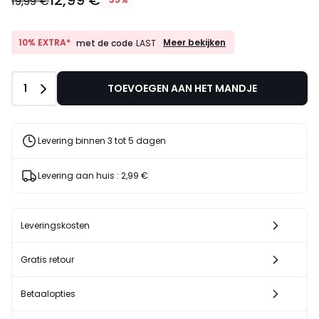
19,99 €
10%
10% EXTRA*
Meer bekijken
met de code
LAST
EXTRA*
met
de
Aantal
1
TOEVOEGEN AAN HET MANDJE
code
LAST
Levering binnen 3 tot 5 dagen
Levering aan huis :
2,99 €
Leveringskosten
Gratis retour
Betaalopties