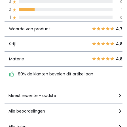
3
0
100% gecertificeerde beoordelingen,
La Redoute zet zich in
2
1
Waarde van
5
4
4,7
1
0
product
4
1
Waarde van product
4,7
3
0
Stijl
4,8
2
1
Stijl
4,8
1
0
Materie
4,8
Materie
4,8
80% de klanten bevelen
dit artikel aan
80% de klanten bevelen dit artikel aan
Zie details van de nota
Meest recente - oudste
Alle beoordelingen
Alle talen