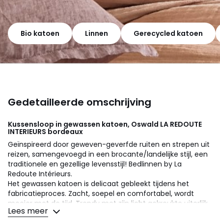
Bio katoen
Linnen
Gerecycled katoen
Gedetailleerde omschrijving
Kussensloop in gewassen katoen, Oswald
LA REDOUTE
INTERIEURS
bordeaux
Geïnspireerd door geweven-geverfde ruiten en strepen uit
reizen, samengevoegd in een brocante/landelijke stijl, een
traditionele en gezellige levensstijl! Bedlinnen by La
Redoute Intérieurs.
Het gewassen katoen is delicaat gebleekt tijdens het
fabricatieproces. Zacht, soepel en comfortabel, wordt
mooier met de tijd. Trendy met zijn licht gekreukte uiterlijk,
Lees meer
hoeft niet gestreken te worden.