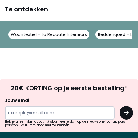
Te ontdekken
Woontextiel - La Redoute Interieurs
Beddengoed - La R
Op
20€ KORTING op je eerste bestelling*
zoek
naar
Jouw email
inspiratie
OK
en
!
verrassingen?
Heb je al een klantaccount? Abonneer je dan op de nieuwsbrief vanuit jouw
persoonlijke ruimte door
hier te klikken