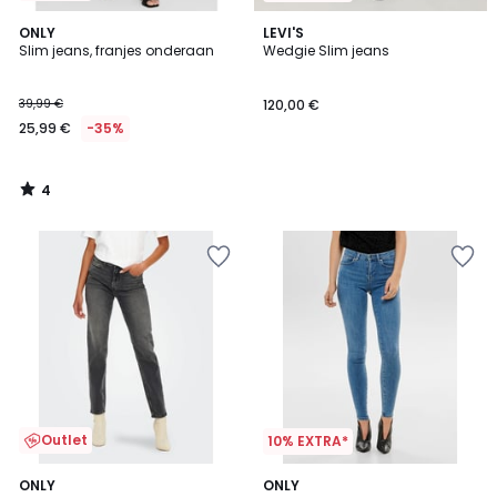
4
ONLY
LEVI'S
/
Slim jeans, franjes onderaan
Wedgie Slim jeans
5
39,99 €
120,00 €
25,99 €
-35%
4
/
5
Outlet
10% EXTRA*
5
4
ONLY
ONLY