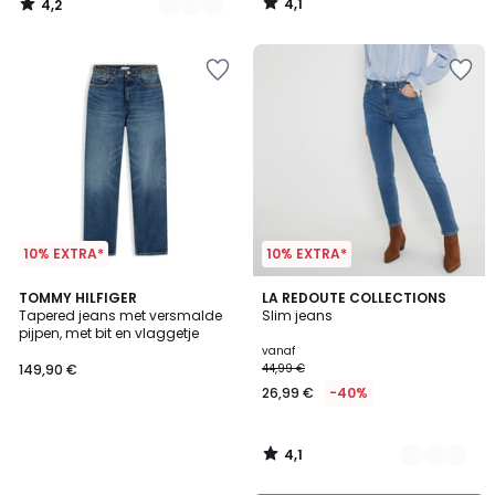
4,1
4,2
plaats
/
/
5
5
van
42,99
€
40%
korting
toegepast.
10% EXTRA*
10% EXTRA*
4,1
TOMMY HILFIGER
3
LA REDOUTE COLLECTIONS
/ 5
Tapered jeans met versmalde
Slim jeans
Kleuren
pijpen, met bit en vlaggetje
vanaf
149,90 €
44,99 €
26,99 €
-40%
4,1
/
5