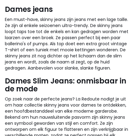
Dames jeans
Een must-have, skinny jeans zijn jeans met een lage taille.
Ze zijn al enkele seizoenen ultra-trendy. De skinny jeans
loopt taps toe tot de enkels en kan gedragen worden met
laarzen over een broek. Ze passen perfect bij een paar
ballerina's of pumps. Als top doet een extra groot vintage
T-shirt of een tuniek met mooie kettingen wonderen. De
skinny jeans zit nog dichter op het lichaam dan de slim
jeans en wordt, zoals de naam al zegt, op de huid
gedragen. Aanbevolen voor slanke, slanke figuren.
Dames Slim Jeans: onmisbaar in
de mode
Op zoek naar de perfecte jeans? La Redoute nodigt je uit
om haar collectie skinny jeans voor dames te ontdekken,
een hoofdbestanddeel van elke moderne garderobe.
Bekend om hun nauwsluitende pasvorm zijn skinny jeans
een symbool geworden van stijl en comfort. Ze zijn
ontworpen om elk figuur te flatteren en zijn verkrijgbaar in
verschillende maten, zodat ze perfect passen bij elk