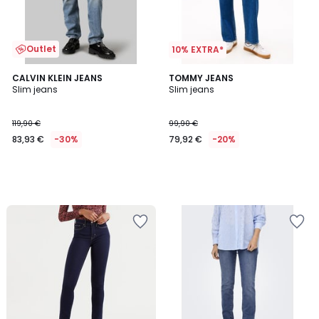
Outlet
10% EXTRA*
CALVIN KLEIN JEANS
TOMMY JEANS
Slim jeans
Slim jeans
119,90 €
99,90 €
83,93 €
-30%
79,92 €
-20%