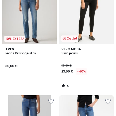
Outlet
10% EXTRA*
4
LEVI'S
VERO MODA
/
Jeans Ribcage slim
Slim jeans
5
130,00 €
39,99 €
23,99 €
-40%
4
/
5