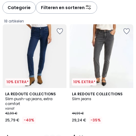
défiler
défiler
à
à
Categorie
Filteren en sorteren
gauche
droite
18 artikelen
10% EXTRA*
10% EXTRA*
4,2
4,1
2
LA REDOUTE COLLECTIONS
LA REDOUTE COLLECTIONS
/ 5
/ 5
Slim push-up jeans, extra
Slim jeans
Kleuren
comfort
Prijs
vanaf
42,99 €
44,99 €
vanaf
25,79 €
-40%
29,24 €
-35%
25,79
€
In