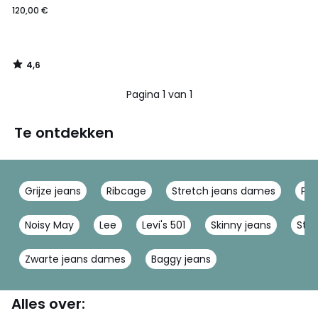
120,00 €
4,6
/
5
Pagina 1 van 1
Te ontdekken
Grijze jeans
Ribcage
Stretch jeans dames
Pep
Noisy May
Lee
Levi's 501
Skinny jeans
Stra
Zwarte jeans dames
Baggy jeans
Alles over: