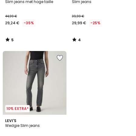
/
/
Slim jeans met hoge taille
Slim jeans
5
5
44,99 €
39,99 €
29,24 €
-35%
29,99 €
-25%
5
4
/
/
5
5
10% EXTRA*
4,6
LEVI'S
/ 5
Wedgie Slim jeans