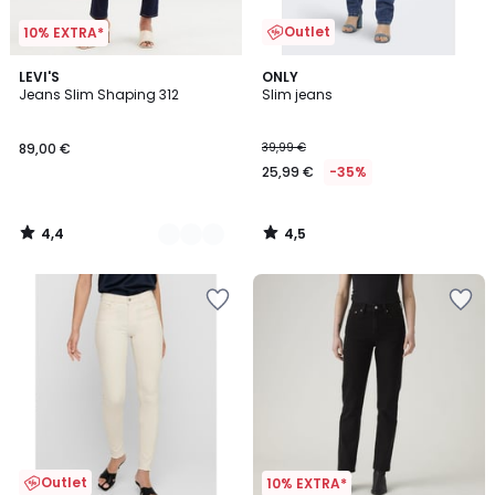
Outlet
10% EXTRA*
4,4
4,5
4
LEVI'S
ONLY
/ 5
/ 5
Jeans Slim Shaping 312
Slim jeans
Kleuren
89,00 €
39,99 €
25,99 €
-35%
4,4
4,5
/
/
5
5
Outlet
10% EXTRA*