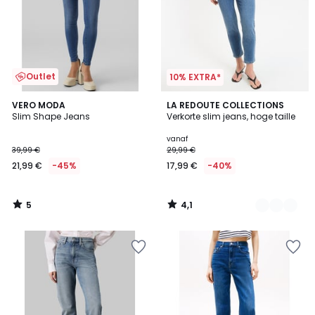
Outlet
10% EXTRA*
5
4,1
VERO MODA
2
LA REDOUTE COLLECTIONS
/
/ 5
Slim Shape Jeans
Verkorte slim jeans, hoge taille
Kleuren
5
vanaf
39,99 €
29,99 €
21,99 €
-45%
17,99 €
-40%
5
4,1
/
/
5
5