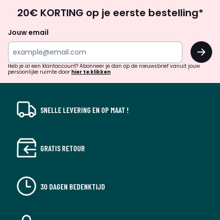
Op
20€ KORTING op je eerste bestelling*
zoek
naar
Jouw email
inspiratie
OK
en
!
verrassingen?
Heb je al een klantaccount? Abonneer je dan op de nieuwsbrief vanuit jouw
persoonlijke ruimte door
hier te klikken
SNELLE LEVERING EN OP MAAT !
GRATIS RETOUR
30 DAGEN BEDENKTIJD