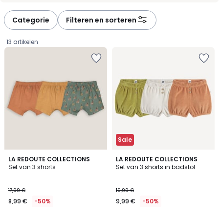
défiler
défiler
à
à
Categorie
Filteren en sorteren
gauche
droite
13 artikelen
Sale
5
LA REDOUTE COLLECTIONS
LA REDOUTE COLLECTIONS
/
Set van 3 shorts
Set van 3 shorts in badstof
5
8,99
17,99 €
19,99 €
€
8,99 €
-50%
9,99 €
-50%
In
plaats