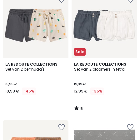
Sale
5
LA REDOUTE COLLECTIONS
LA REDOUTE COLLECTIONS
/
Set van 2 bermuda's
Set van 2 bloomers in tetra
5
19,99 €
19,99 €
10,99 €
-45%
12,99 €
-35%
5
/
5