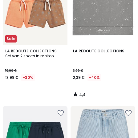
Sale
4,4
LA REDOUTE COLLECTIONS
LA REDOUTE COLLECTIONS
/ 5
Set van 2 shorts in molton
.
19,99 €
3,99 €
13,99 €
-30%
2,39 €
-40%
4,4
/
5