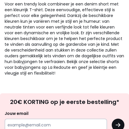
Voor een trendy look combineer je een denim short met
een kleurrijk T-shirt. Deze eenvoudige, effectieve stijl is
perfect voor elke gelegenheid. Dankzij de beschikbare
kleuren kun je variëren met je stijl en je humeur: van
neutrale tinten voor een verfijnde look tot felle kleuren
voor een dynamische en vrolijke look. Er zijn verschillende
kleuren beschikbaar om je te helpen het perfecte product
te vinden als aanvulling op de garderobe van je kind. Met
de verscheidenheid aan stukken in deze collectie zullen
ouders gemakkelijk iets vinden om de dagelijkse outfits van
hun babyjongen te verfraaien. Bekijk onze selectie shorts
voor babyjongens op La Redoute en geef je kleintje een
vleugje stijl en flexibiliteit!
Op
20€ KORTING op je eerste bestelling*
zoek
naar
Jouw email
inspiratie
OK
en
!