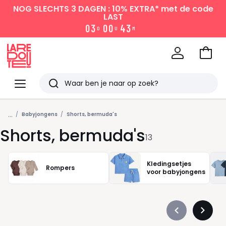
NOG SLECHTS 3 DAGEN : 10% EXTRA*
met de code
LAST
0
3
0
0
4
3
D
U
M
Naar
het
La
winke
Redoute
Menu
Zoeken
Laatst
...
bekeken
Babyjongens
Shorts, bermuda's
Shorts, bermuda's
13
Kledingsetjes
Rompers
voor babyjongens
Précédent
Suivan
-
-