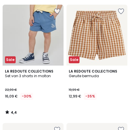
5
5
Sale
Sale
4,4
LA REDOUTE COLLECTIONS
LA REDOUTE COLLECTIONS
/ 5
Set van 3 shorts in molton
Geruite bermuda
22,99 €
19,99 €
16,09 €
-30%
12,99 €
-35%
4,4
/
5