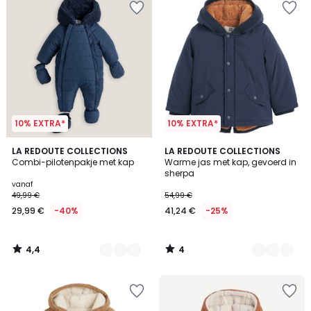
10% EXTRA*
10% EXTRA*
4,4
4
2
LA REDOUTE COLLECTIONS
2
LA REDOUTE COLLECTIONS
/ 5
/
Combi-pilotenpakje met kap
Warme jas met kap, gevoerd in
Kleuren
Kleuren
5
sherpa
vanaf
49,99 €
54,99 €
29,99 €
-40%
41,24 €
-25%
4,4
4
/
/
5
5