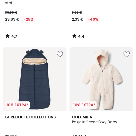
stof
39,99 €
3,99 €
29,99 €
-25%
2,39 €
-40%
4,7
4,4
/
/
5
5
10% EXTRA*
10% EXTRA*
3,2
LA REDOUTE COLLECTIONS
2
COLUMBIA
/ 5
.
Pakje in fleece Foxy Baby
Kleuren