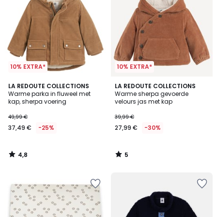
10% EXTRA*
10% EXTRA*
4,8
5
LA REDOUTE COLLECTIONS
LA REDOUTE COLLECTIONS
/ 5
/
Warme parka in fluweel met
Warme sherpa gevoerde
5
kap, sherpa voering
velours jas met kap
49,99 €
39,99 €
37,49 €
-25%
27,99 €
-30%
4,8
5
/
/
5
5