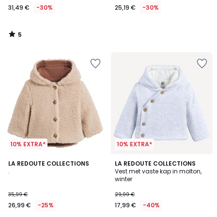
31,49 €
-30%
25,19 €
-30%
In
plaats
van
5
44,99
/
5
€
30%
korting
toegepast.
10% EXTRA*
10% EXTRA*
4,4
5
LA REDOUTE COLLECTIONS
2
LA REDOUTE COLLECTIONS
/ 5
/
.
Vest met vaste kap in molton,
Kleuren
5
winter
35,99 €
29,99 €
26,99 €
-25%
17,99 €
-40%