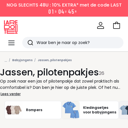
NOG SLECHTS 48U : 10% EXTRA*
met de code LAST
0
1
0
4
4
5
D
U
M
Naar
het
La
winke
Redoute
Menu
Zoeken
Laatst
...
bekeken
Babyjongens
Jassen, pilotenpakjes
Jassen, pilotenpakjes
26
Op zoek naar een jas of pilotenpakje dat zowel praktisch als
comfortabel is? Dan ben je hier op de juiste plek. Of het nu
gaat om een wandeling in het park of een bezoekje aan familie:
Lees verder
jouw baby verdient het allerbeste, in alle omstandigheden. Een
goed gekozen pilotenpak of jas biedt meer dan alleen
Kledingsetjes
Rompers
bescherming. Het vergemakkelijkt je routine, houdt kleintjes
voor babyjongens
lekker warm én zorgt voor een vlotte aankleedmoment. Onze
selectie combineert gebruiksgemak met slimme details, zodat