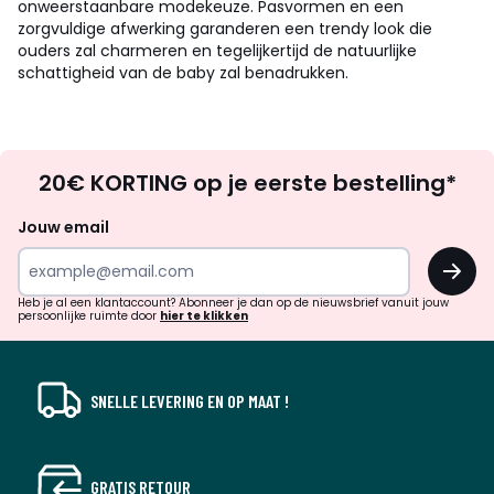
onweerstaanbare modekeuze. Pasvormen en een
zorgvuldige afwerking garanderen een trendy look die
ouders zal charmeren en tegelijkertijd de natuurlijke
schattigheid van de baby zal benadrukken.
Op
20€ KORTING op je eerste bestelling*
zoek
naar
Jouw email
inspiratie
OK
en
!
verrassingen?
Heb je al een klantaccount? Abonneer je dan op de nieuwsbrief vanuit jouw
persoonlijke ruimte door
hier te klikken
SNELLE LEVERING EN OP MAAT !
GRATIS RETOUR