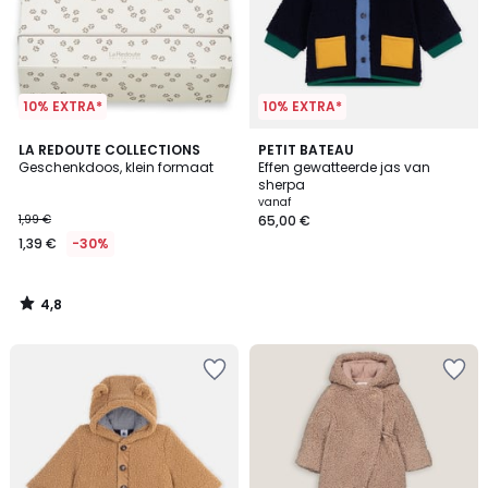
10% EXTRA*
10% EXTRA*
4,8
LA REDOUTE COLLECTIONS
PETIT BATEAU
/ 5
Geschenkdoos, klein formaat
Effen gewatteerde jas van
sherpa
vanaf
1,99 €
65,00 €
1,39 €
-30%
4,8
/
5