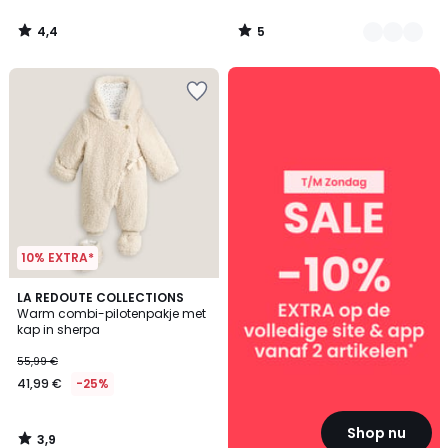
4,4
5
/
/
5
5
SALE
:
10%
EXTRA
vanaf
2
artikelen*
10% EXTRA*
3,9
LA REDOUTE COLLECTIONS
/ 5
Warm combi-pilotenpakje met
kap in sherpa
55,99 €
41,99 €
-25%
Shop nu
3,9
/