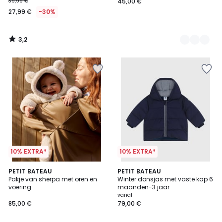
39,99 €
45,00 €
27,99 €
-30%
3,2
/
5
10% EXTRA*
10% EXTRA*
5
PETIT BATEAU
PETIT BATEAU
/
Pakje van sherpa met oren en
Winter donsjas met vaste kap 6
5
voering
maanden-3 jaar
vanaf
85,00 €
79,00 €