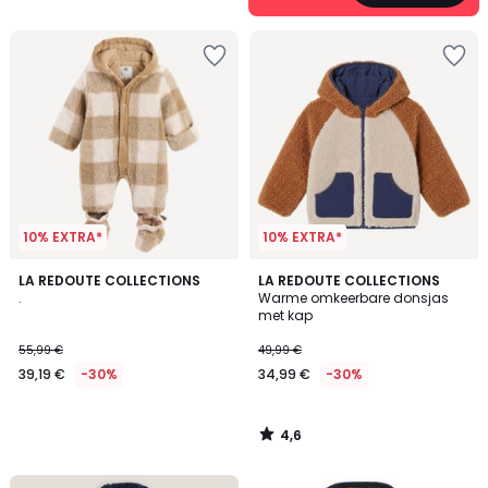
5
10% EXTRA*
10% EXTRA*
4,6
LA REDOUTE COLLECTIONS
LA REDOUTE COLLECTIONS
/ 5
.
Warme omkeerbare donsjas
met kap
55,99 €
49,99 €
39,19 €
-30%
34,99 €
-30%
4,6
/
5