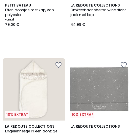
PETIT BATEAU
LA REDOUTE COLLECTIONS
Effen donsjas met kap, van
Omkeerbaar sherpa winddicht
polyester
jack met kap
vanaf
79,00 €
44,99 €
10% EXTRA*
10% EXTRA*
4,7
4,4
LA REDOUTE COLLECTIONS
LA REDOUTE COLLECTIONS
/ 5
/ 5
Engelennestje in een donzige
.