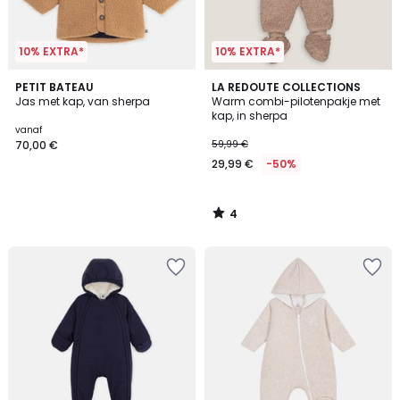
10% EXTRA*
10% EXTRA*
4
PETIT BATEAU
LA REDOUTE COLLECTIONS
/
Jas met kap, van sherpa
Warm combi-pilotenpakje met
5
kap, in sherpa
vanaf
70,00 €
59,99 €
29,99 €
-50%
4
/
5