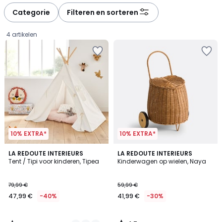
Categorie
Filteren en sorteren
4 artikelen
10% EXTRA*
10% EXTRA*
4,5
4,7
4
LA REDOUTE INTERIEURS
LA REDOUTE INTERIEURS
/ 5
/ 5
Tent / Tipi voor kinderen, Tipea
Kinderwagen op wielen, Naya
Kleuren
47,99
79,99 €
59,99 €
€
47,99 €
-40%
41,99 €
-30%
In
plaats
van