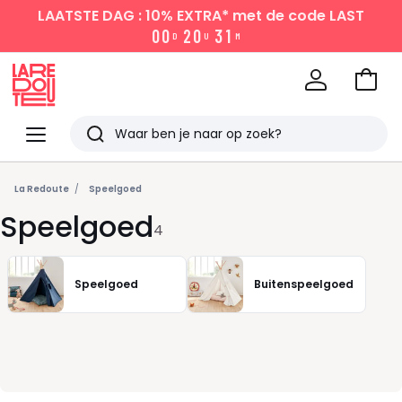
LAATSTE DAG : 10% EXTRA*
met de code LAST
0
0
2
0
3
1
D
U
M
Naar
het
La
winke
Redoute
Menu
Zoeken
Laatst
bekeken
La Redoute
Speelgoed
Speelgoed
4
Speelgoed
Buitenspeelgoed