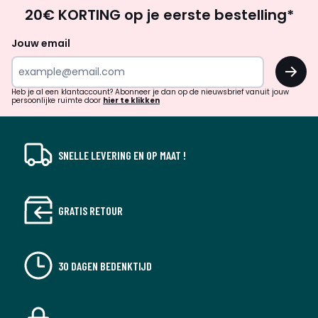
Op
20€ KORTING op je eerste bestelling*
zoek
naar
Jouw email
inspiratie
OK
en
!
verrassingen?
Heb je al een klantaccount? Abonneer je dan op de nieuwsbrief vanuit jouw
persoonlijke ruimte door
hier te klikken
SNELLE LEVERING EN OP MAAT !
GRATIS RETOUR
30 DAGEN BEDENKTIJD