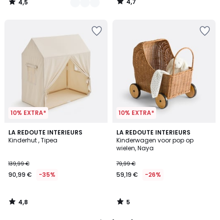
4,7
4,5
79,99
/
/
5
5
€
40%
korting
toegepast.
10% EXTRA*
10% EXTRA*
4,8
5
LA REDOUTE INTERIEURS
LA REDOUTE INTERIEURS
/ 5
/
Kinderhut , Tipea
Kinderwagen voor pop op
5
wielen, Naya
139,99 €
79,99 €
90,99 €
-35%
59,19 €
-26%
4,8
5
/
/
5
5