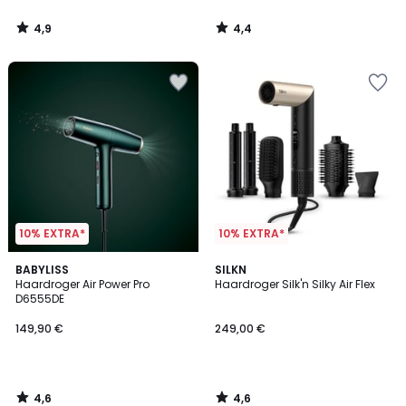
4,9
4,4
/
/
5
5
10% EXTRA*
10% EXTRA*
4,6
4,6
BABYLISS
SILKN
/ 5
/ 5
Haardroger Air Power Pro
Haardroger Silk'n Silky Air Flex
D6555DE
149,90 €
249,00 €
4,6
4,6
/
/