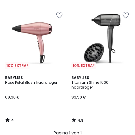
5
5
10% EXTRA*
10% EXTRA*
4
4,9
BABYLISS
BABYLISS
/
/ 5
Rose Petal Blush haardroger
Titanium Shine 1600
5
haardroger
69,90 €
99,90 €
4
4,9
/
/
5
5
Pagina 1 van 1