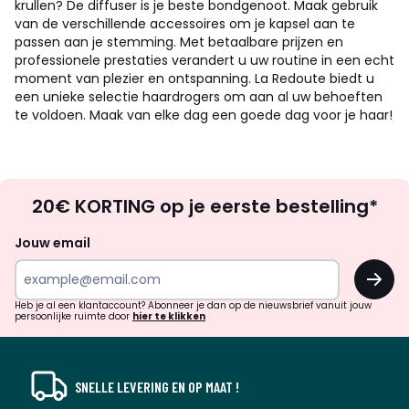
krullen? De diffuser is je beste bondgenoot. Maak gebruik
van de verschillende accessoires om je kapsel aan te
passen aan je stemming. Met betaalbare prijzen en
professionele prestaties verandert u uw routine in een echt
moment van plezier en ontspanning. La Redoute biedt u
een unieke selectie haardrogers om aan al uw behoeften
te voldoen. Maak van elke dag een goede dag voor je haar!
Op
20€ KORTING op je eerste bestelling*
zoek
naar
Jouw email
inspiratie
OK
en
!
verrassingen?
Heb je al een klantaccount? Abonneer je dan op de nieuwsbrief vanuit jouw
persoonlijke ruimte door
hier te klikken
SNELLE LEVERING EN OP MAAT !