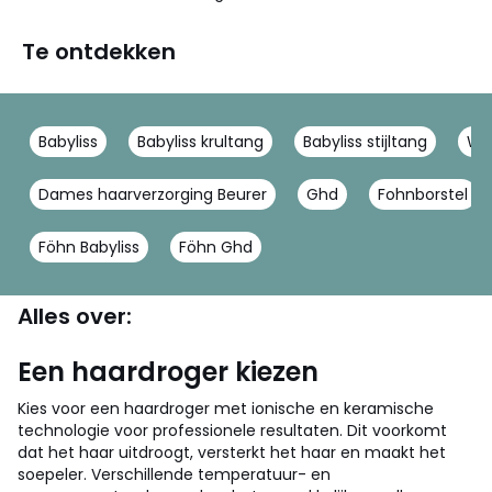
Te ontdekken
Babyliss
Babyliss krultang
Babyliss stijltang
Wa
Dames haarverzorging Beurer
Ghd
Fohnborstel
Föhn Babyliss
Föhn Ghd
Alles over:
Een haardroger kiezen
Kies voor een haardroger met ionische en keramische
technologie voor professionele resultaten. Dit voorkomt
dat het haar uitdroogt, versterkt het haar en maakt het
soepeler. Verschillende temperatuur- en