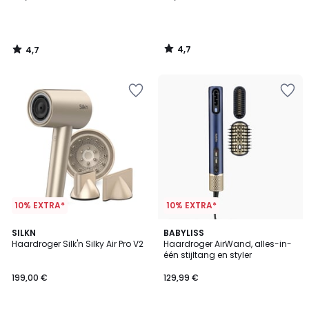
4,7
4,7
/
/
5
5
10% EXTRA*
10% EXTRA*
4,9
4,4
SILKN
BABYLISS
/ 5
/ 5
Haardroger Silk'n Silky Air Pro V2
Haardroger AirWand, alles-in-
één stijltang en styler
199,00 €
129,99 €