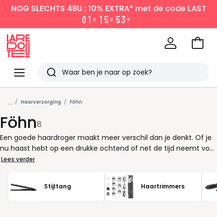
NOG SLECHTS 48U : 10% EXTRA*
met de code LAST
0
1
1
5
5
3
D
U
M
Naar
het
La
winke
Redoute
Menu
Zoeken
Laatst
...
bekeken
Haarverzorging
Föhn
Föhn
8
Een goede haardroger maakt meer verschil dan je denkt. Of je
nu haast hebt op een drukke ochtend of net de tijd neemt voor
jezelf: met de juiste fohn krijg je moeiteloos het resultaat dat je
Lees verder
voor ogen hebt. Glanzend haar, volumineus of juist strak
gestyled? Alles begint met de juiste keuze. Bij La Redoute vind je
Stijltang
Haartrimmers
een selectie fohns die passen bij jouw tempo én stijl. Modellen
met een krachtige motor zorgen voor snel drogen, zonder dat
je haar eronder lijdt. Heb je krullen of werk je graag in detail?