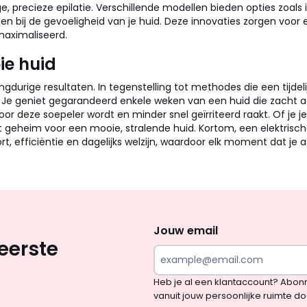
, precieze epilatie. Verschillende modellen bieden opties zoals
sen bij de gevoeligheid van je huid. Deze innovaties zorgen voo
aximaliseerd.
ie huid
ngdurige resultaten. In tegenstelling tot methodes die een tijdel
. Je geniet gegarandeerd enkele weken van een huid die zacht aan
oor deze soepeler wordt en minder snel geïrriteerd raakt. Of je 
het geheim voor een mooie, stralende huid. Kortom, een elektrisch
rt, efficiëntie en dagelijks welzijn, waardoor elk moment dat je 
Op
zoek
naar
Jouw email
eerste
inspiratie
en
Heb je al een klantaccount? Abon
verrassingen?
vanuit jouw persoonlijke ruimte d