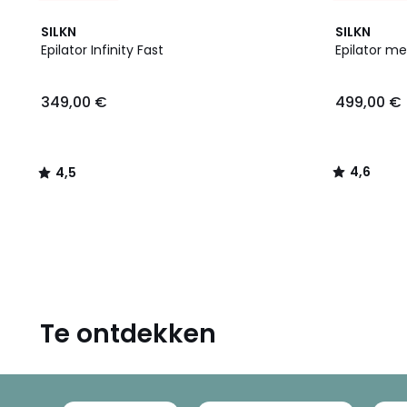
4,5
4,6
SILKN
SILKN
/ 5
/ 5
Epilator Infinity Fast
Epilator me
349,00
349,00 €
499,00 €
€.
4,6
4,5
/
/
5
5
Te ontdekken