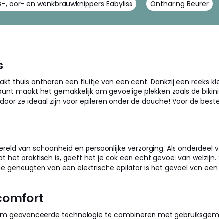
-, oor- en wenkbrauwknippers Babyliss
Ontharing Beurer
s
kt thuis ontharen een fluitje van een cent. Dankzij een reeks k
punt maakt het gemakkelijk om gevoelige plekken zoals de bikini
rdoor ze ideaal zijn voor epileren onder de douche! Voor de beste
reld van schoonheid en persoonlijke verzorging. Als onderdeel va
 dat het praktisch is, geeft het je ook een echt gevoel van welzijn
eneugten van een elektrische epilator is het gevoel van een gl
comfort
 om geavanceerde technologie te combineren met gebruiksgemak