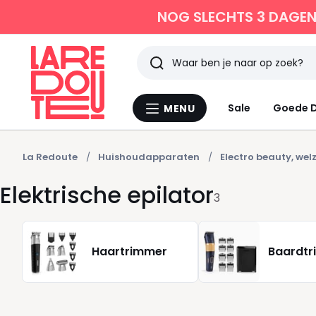
NOG SLECHTS 3 DAGEN 
Zoeken
Laatst
Sale
Goede D
MENU
Menu
bekeken
La
Redoute
La Redoute
Huishoudapparaten
Electro beauty, welz
Elektrische epilator
3
Haartrimmer
Baardtr