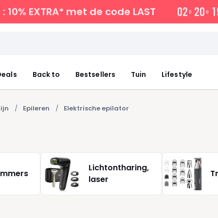
0
2
2
0
1
: 10% EXTRA*
met de code LAST
D
U
eals
Back to
Bestsellers
Tuin
Lifestyle
ijn
Epileren
Elektrische epilator
Lichtontharing,
immers
T
laser