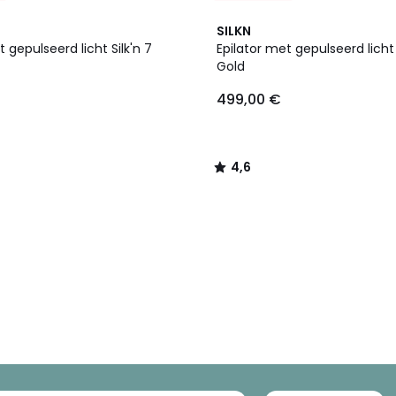
4,6
SILKN
/ 5
t gepulseerd licht Silk'n 7
Epilator met gepulseerd licht 
Gold
499,00 €
4,6
/
5