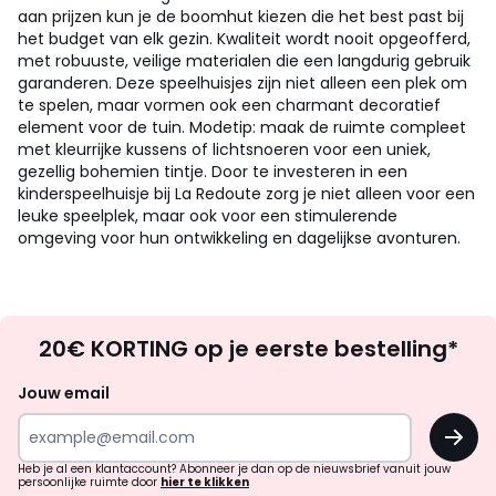
aan prijzen kun je de boomhut kiezen die het best past bij
het budget van elk gezin. Kwaliteit wordt nooit opgeofferd,
met robuuste, veilige materialen die een langdurig gebruik
garanderen. Deze speelhuisjes zijn niet alleen een plek om
te spelen, maar vormen ook een charmant decoratief
element voor de tuin. Modetip: maak de ruimte compleet
met kleurrijke kussens of lichtsnoeren voor een uniek,
gezellig bohemien tintje. Door te investeren in een
kinderspeelhuisje bij La Redoute zorg je niet alleen voor een
leuke speelplek, maar ook voor een stimulerende
omgeving voor hun ontwikkeling en dagelijkse avonturen.
Op
20€ KORTING op je eerste bestelling*
zoek
naar
Jouw email
inspiratie
OK
en
!
verrassingen?
Heb je al een klantaccount? Abonneer je dan op de nieuwsbrief vanuit jouw
persoonlijke ruimte door
hier te klikken