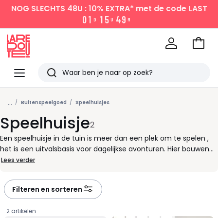
NOG SLECHTS 48U : 10% EXTRA*
met de code LAST
0
1
1
5
4
9
D
U
M
Naar
het
La
winke
Redoute
Menu
Zoeken
Laatst
...
bekeken
Buitenspeelgoed
Speelhuisjes
Speelhuisje
2
Een speelhuisje in de tuin is meer dan een plek om te spelen ,
het is een uitvalsbasis voor dagelijkse avonturen. Hier bouwen
kinderen hun eigen wereld, waar fantasie en beweging
Lees verder
samenkomen. Van zelf verzonnen rollenspellen tot actieve
middagen met vriendjes: een goed gekozen speelhuis biedt
Filteren en sorteren
eindeloos plezier, zonder ingewikkelde installaties of onderhoud.
Of je nu kiest voor een compact houten huisje of een groter
2 artikelen
model met glijbaan, er is altijd een speelhuis dat past bij jouw