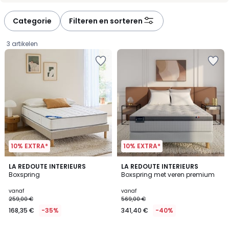
défiler
défiler
à
à
Categorie
Filteren en sorteren
gauche
droite
3 artikelen
10% EXTRA*
10% EXTRA*
4,4
4,4
2
LA REDOUTE INTERIEURS
3
LA REDOUTE INTERIEURS
/ 5
/ 5
Boxspring
Boxspring met veren premium
Kleuren
Kleuren
Prijs
vanaf
vanaf
259,00 €
569,00 €
vanaf
168,35 €
-35%
341,40 €
-40%
168,35
€