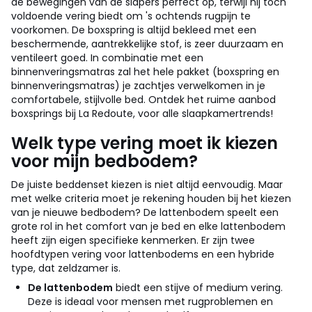
de bewegingen van de slapers perfect op, terwijl hij toch
voldoende vering biedt om 's ochtends rugpijn te
voorkomen. De boxspring is altijd bekleed met een
beschermende, aantrekkelijke stof, is zeer duurzaam en
ventileert goed. In combinatie met een
binnenveringsmatras zal het hele pakket (boxspring en
binnenveringsmatras) je zachtjes verwelkomen in je
comfortabele, stijlvolle bed. Ontdek het ruime aanbod
boxsprings bij La Redoute, voor alle slaapkamertrends!
Welk type vering moet ik kiezen
voor mijn bedbodem?
De juiste beddenset kiezen is niet altijd eenvoudig. Maar
met welke criteria moet je rekening houden bij het kiezen
van je nieuwe bedbodem? De lattenbodem speelt een
grote rol in het comfort van je bed en elke lattenbodem
heeft zijn eigen specifieke kenmerken. Er zijn twee
hoofdtypen vering voor lattenbodems en een hybride
type, dat zeldzamer is.
De lattenbodem
biedt een stijve of medium vering.
Deze is ideaal voor mensen met rugproblemen en