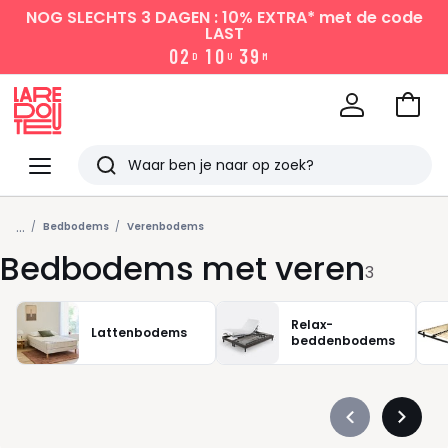
NOG SLECHTS 3 DAGEN : 10% EXTRA*
met de code
LAST
0
2
1
0
3
9
D
U
M
Naar
het
La
winke
Redoute
Menu
Zoeken
Laatst
...
bekeken
Bedbodems
Verenbodems
Bedbodems met veren
3
Relax-
Lattenbodems
beddenbodems
Précédent
Suivan
-
-