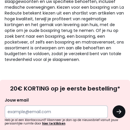
slaapgewoonten en uw specifieke behoeften, inclusief
medische overwegingen. Kiezen voor een boxspring van La
Redoute betekent kiezen uit een shortlist van artikelen van
hoge kwaliteit, terwijl je profiteert van regelmatige
kortingen en het gemak van levering aan huis, met de
optie om je oude boxspring terug te nemen. Of je nu op
zoek bent naar een boxspring, een boxspring, een
pocketveer, of zelfs een boxspring en matrasverenset, ons
assortiment is ontworpen om aan alle behoeften en
budgetten te voldoen, zodat je verzekerd bent van totale
tevredenheid voor al je slaapwensen.
Op
20€ KORTING op je eerste bestelling*
zoek
naar
Jouw email
inspiratie
OK
en
!
verrassingen?
Heb je al een klantaccount? Abonneer je dan op de nieuwsbrief vanuit jouw
persoonlijke ruimte door
hier te klikken