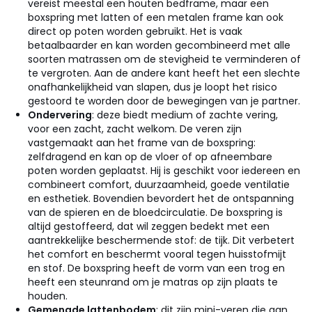
vereist meestal een houten bedframe, maar een
boxspring met latten of een metalen frame kan ook
direct op poten worden gebruikt. Het is vaak
betaalbaarder en kan worden gecombineerd met alle
soorten matrassen om de stevigheid te verminderen of
te vergroten. Aan de andere kant heeft het een slechte
onafhankelijkheid van slapen, dus je loopt het risico
gestoord te worden door de bewegingen van je partner.
Ondervering
: deze biedt medium of zachte vering,
voor een zacht, zacht welkom. De veren zijn
vastgemaakt aan het frame van de boxspring:
zelfdragend en kan op de vloer of op afneembare
poten worden geplaatst. Hij is geschikt voor iedereen en
combineert comfort, duurzaamheid, goede ventilatie
en esthetiek. Bovendien bevordert het de ontspanning
van de spieren en de bloedcirculatie. De boxspring is
altijd gestoffeerd, dat wil zeggen bedekt met een
aantrekkelijke beschermende stof: de tijk. Dit verbetert
het comfort en beschermt vooral tegen huisstofmijt
en stof. De boxspring heeft de vorm van een trog en
heeft een steunrand om je matras op zijn plaats te
houden.
Gemengde lattenbodem
: dit zijn mini-veren die aan