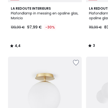
4,4
3
LA REDOUTE INTERIEURS
LA REDOUT
/ 5
/
Plafondlamp in messing en opaline glas,
Plafondlam
5
Moricio
opaline gla
97,99
97,99 €
8
139,99 €
-30%
119,99 €
€
In
plaats
van
3
4,4
139,99
/
/
€
5
5
30%
korting
toegepast.