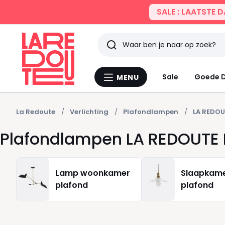
SALE : LAATSTE 
Zoeken
Laatst
Sale
Goede D
MENU
Menu
bekeken
La
Redoute
La Redoute
Verlichting
Plafondlampen
LA REDOU
Plafondlampen LA REDOUTE 
Lamp woonkamer
Slaapkame
plafond
plafond