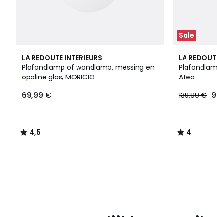
Sale
4,5
4
LA REDOUTE INTERIEURS
LA REDOUT
/ 5
/
Plafondlamp of wandlamp, messing en
Plafondlamp
5
opaline glas, MORICIO
Atea
69,99 €
9
139,99 €
4,5
4
/
/
5
5