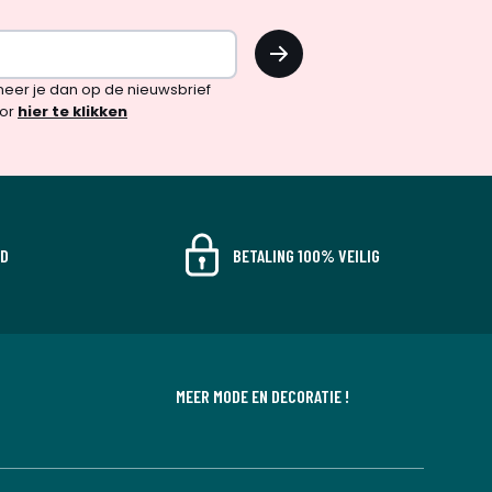
OK
!
neer je dan op de nieuwsbrief
oor
hier te klikken
JD
BETALING 100% VEILIG
MEER MODE EN DECORATIE !