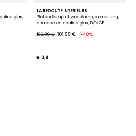
3,9
LA REDOUTE INTERIEURS
/ 5
aline glas,
Plafondlamp of wandlamp, in messing,
bamboe en opaline glas, DOLCE
101,99 €
169,99 €
-40%
3,9
/
5