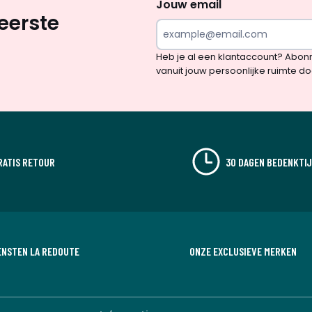
naar
Jouw email
eerste
inspiratie
en
Heb je al een klantaccount? Abon
verrassingen?
vanuit jouw persoonlijke ruimte d
RATIS RETOUR
30 DAGEN BEDENKTI
ENSTEN LA REDOUTE
ONZE EXCLUSIEVE MERKEN