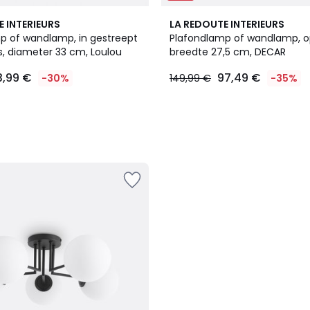
E INTERIEURS
LA REDOUTE INTERIEURS
p of wandlamp, in gestreept
Plafondlamp of wandlamp, op
s, diameter 33 cm, Loulou
breedte 27,5 cm, DECAR
3,99 €
97,49 €
-30%
149,99 €
-35%