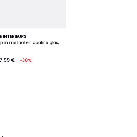
E INTERIEURS
 in metaal en opaline glas,
7,99 €
-30%