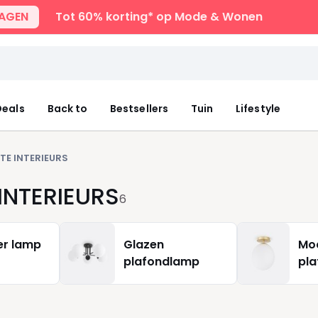
DAGEN
Tot 60% korting* op Mode & Wonen
eals
Back to
Bestsellers
Tuin
Lifestyle
TE INTERIEURS
INTERIEURS
6
r lamp
Glazen
Mo
plafondlamp
pl