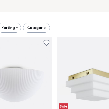
korting
categorie
Sale