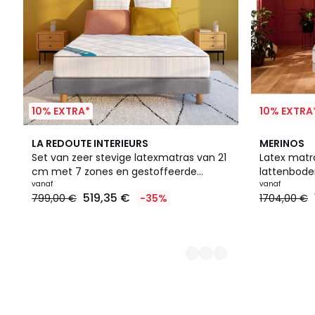
10% EXTRA*
10% EXTRA
2
LA REDOUTE INTERIEURS
MERINOS
Kleuren
Set van zeer stevige latexmatras van 21
Latex matr
cm met 7 zones en gestoffeerde
lattenbod
lattenbodem
vanaf
vanaf
519,35 €
799,00 €
-35%
1704,00 €