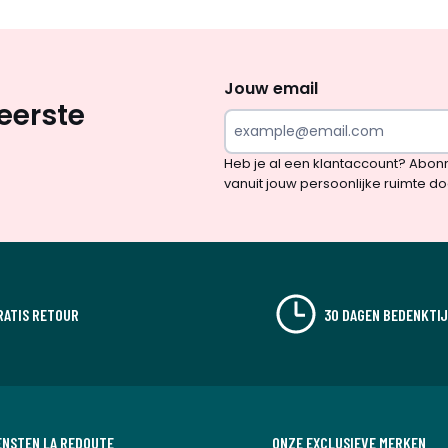
Op
zoek
naar
Jouw email
eerste
inspiratie
en
Heb je al een klantaccount? Abon
verrassingen?
vanuit jouw persoonlijke ruimte d
RATIS RETOUR
30 DAGEN BEDENKTI
ENSTEN LA REDOUTE
ONZE EXCLUSIEVE MERKEN