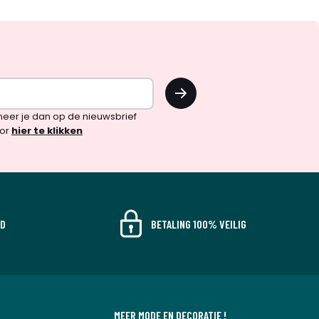
OK
!
neer je dan op de nieuwsbrief
oor
hier te klikken
JD
BETALING 100% VEILIG
MEER MODE EN DECORATIE !