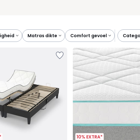
vigheid
matras dikte
comfort gevoel
catego
*
10% EXTRA*