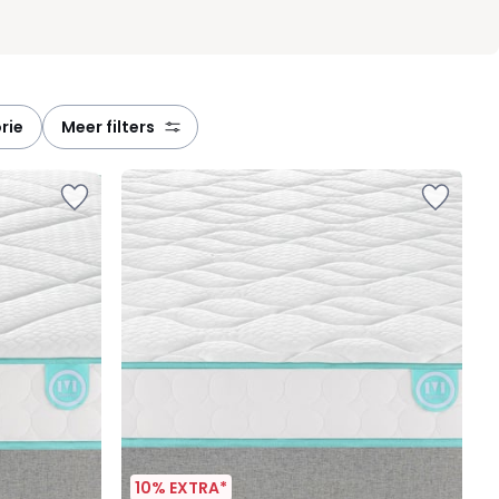
rie
meer filters
10% EXTRA*