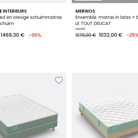
2
E INTERIEURS
MERINOS
Kleuren
 bed en stevige schuimmatras
Ensemble. matras in latex 
schuim
LE TOUT DELICAT
vanaf
1469,30 €
1032,00 €
-30%
1376,00 €
-25