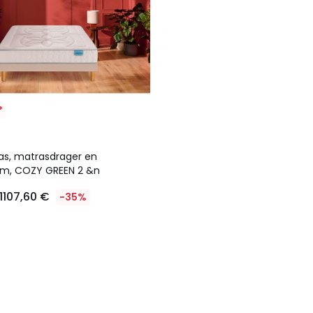
*
as, matrasdrager en
em, COZY GREEN 2 &n
1107,60 €
-35%