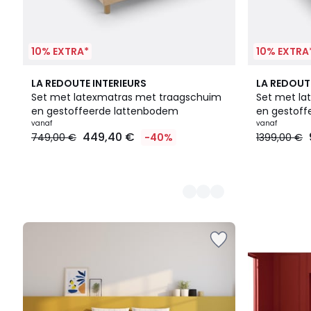
10% EXTRA*
10% EXTRA
4
LA REDOUTE INTERIEURS
LA REDOUT
Kleuren
Set met latexmatras met traagschuim
Set met la
en gestoffeerde lattenbodem
en gestoff
vanaf
vanaf
449,40 €
749,00 €
-40%
1399,00 €