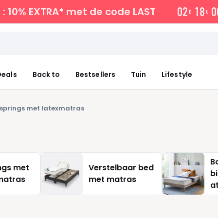
0
2
1
8
0
: 10% EXTRA*
met de code LAST
D
U
eals
Back to
Bestsellers
Tuin
Lifestyle
springs met latexmatras
B
ngs met
Verstelbaar bed
b
matras
met matras
a