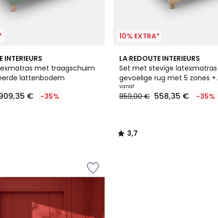
*
10% EXTRA*
4
3,7
E INTERIEURS
LA REDOUTE INTERIEURS
Kleuren
/ 5
texmatras met traagschuim
Set met stevige latexmatras
eerde lattenbodem
gevoelige rug met 5 zones +
gestoffeerde lattenbodem
vanaf
909,35 €
558,35 €
-35%
859,00 €
-35%
3,7
/
5