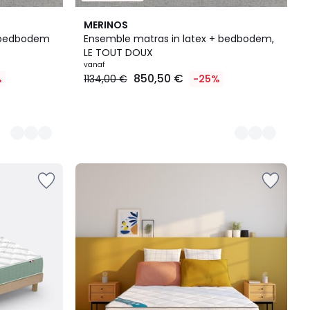
2
MERINOS
Kleuren
+ bedbodem
Ensemble matras in latex + bedbodem,
LE TOUT DOUX
vanaf
850,50 €
%
1134,00 €
-25%