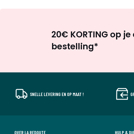
20€ KORTING op je 
bestelling*
SNELLE LEVERING EN OP MAAT !
G
OVER LA REDOUTE
HULP & DI