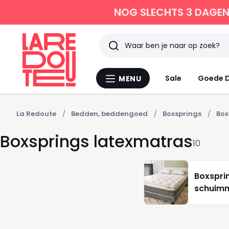
NOG SLECHTS 3 DAGEN 
Zoeken
Laatst
Sale
Goede D
MENU
Menu
bekeken
La
Redoute
La Redoute
Bedden, beddengoed
Boxsprings
Box
Boxsprings latexmatras
10
Boxspri
schuim