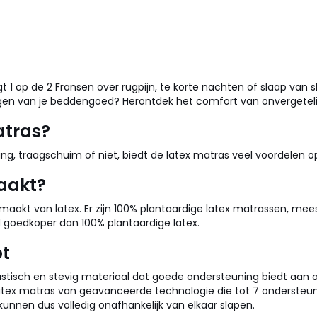
 op de 2 Fransen over rugpijn, te korte nachten of slaap van sle
ngen van je beddengoed? Herontdek het comfort van onvergetel
atras?
ing, traagschuim of niet, biedt de latex matras veel voordelen o
aakt?
maakt van latex. Er zijn 100% plantaardige latex matrassen, m
d goedkoper dan 100% plantaardige latex.
bt
 elastisch en stevig materiaal dat goede ondersteuning biedt aan 
 latex matras van geavanceerde technologie die tot 7 ondersteuni
kunnen dus volledig onafhankelijk van elkaar slapen.