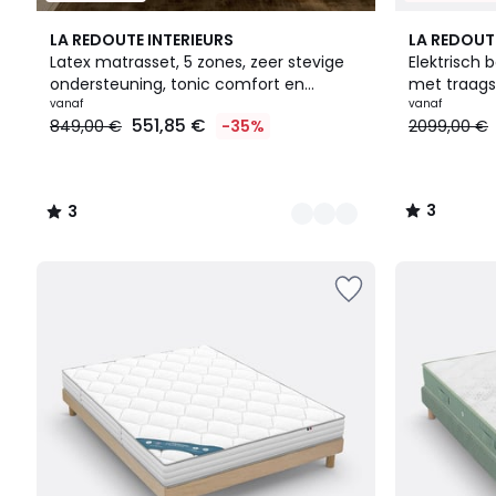
2
3
3
LA REDOUTE INTERIEURS
LA REDOUT
Kleuren
/
/
Latex matrasset, 5 zones, zeer stevige
Elektrisch
5
5
ondersteuning, tonic comfort en
met traag
Prijs
lattenbodem
vanaf
vanaf
551,85 €
849,00 €
-35%
2099,00 €
vanaf
551,85
€
In
3
3
plaats
/
/
van
5
5
849,00
€
35%
korting
toegepast.