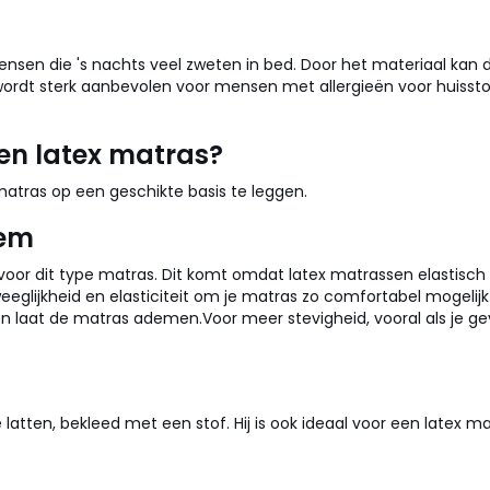
mensen die 's nachts veel zweten in bed. Door het materiaal ka
 wordt sterk aanbevolen voor mensen met allergieën voor huisst
een latex matras?
matras op een geschikte basis te leggen.
dem
 dit type matras. Dit komt omdat latex matrassen elastisch en 
weeglijkheid en elasticiteit om je matras zo comfortabel mogelij
e en laat de matras ademen.
Voor meer stevigheid, vooral als je g
atten, bekleed met een stof. Hij is ook ideaal voor een latex mat