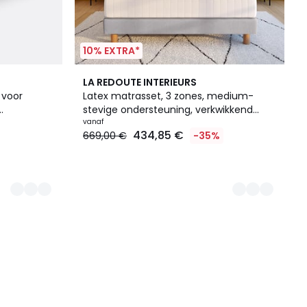
10% EXTRA*
2
LA REDOUTE INTERIEURS
Kleuren
 voor
Latex matrasset, 3 zones, medium-
stevige ondersteuning, verkwikkend
comfort + lattenbodem
vanaf
434,85 €
669,00 €
-35%