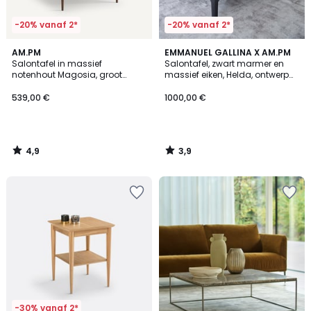
-20% vanaf 2*
-20% vanaf 2*
4,9
3,9
AM.PM
EMMANUEL GALLINA X AM.PM
/ 5
/ 5
Salontafel in massief
Salontafel, zwart marmer en
notenhout Magosia, groot
massief eiken, Helda, ontwerp
model
Emmanuel Gallina
539,00 €
1000,00 €
4,9
3,9
/
/
5
5
-30% vanaf 2*