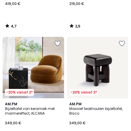
419,00 €
219,00 €
4,7
2,5
/
/
5
5
-20% vanaf 2*
-20% vanaf 2*
5
AM.PM
AM.PM
/
Bijzettafel van keramiek met
Massief teakhouten bijzettafel,
5
marmereffect, ALCANA
Bisco
349,00 €
349,00 €