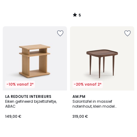
5
/
5
-10% vanaf 2*
-20% vanaf 2*
4,7
LA REDOUTE INTERIEURS
AM.PM
/ 5
Eiken gefineerd bijzettafeltje,
Salontafel in massief
ABAC
notenhout, klein model
Magosia
149,00 €
319,00 €