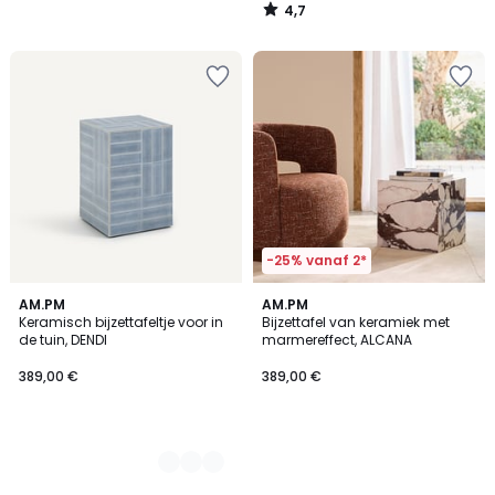
4,7
/
5
-25% vanaf 2*
3
AM.PM
AM.PM
Keramisch bijzettafeltje voor in
Bijzettafel van keramiek met
Kleuren
de tuin, DENDI
marmereffect, ALCANA
389,00 €
389,00 €