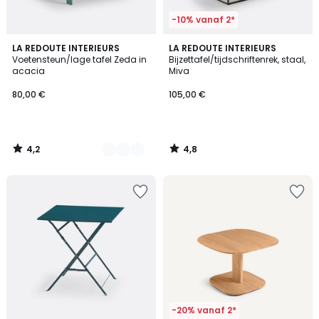
-10% vanaf 2*
4,2
4,8
3
LA REDOUTE INTERIEURS
LA REDOUTE INTERIEURS
/ 5
/ 5
Voetensteun/lage tafel Zeda in
Bijzettafel/tijdschriftenrek, staal,
Kleuren
acacia
Miva
80,00 €
105,00 €
4,2
4,8
/
/
5
5
-20% vanaf 2*