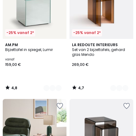
-25% vanaf 2*
-25% vanaf 2*
4,8
4,7
2
AM.PM
2
LA REDOUTE INTERIEURS
/ 5
/ 5
Bijzettafel in spiegel, Lumir
Set van 2 bijzettafels, gehard
Kleuren
Kleuren
glas Mendo
vanaf
159,00 €
269,00 €
4,8
4,7
/
/
5
5