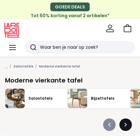
GOEDE DEALS
Tot 50% korting vanaf 2 artikelen*
Naar
het
La
winke
Redoute
Menu
Zoeken
Laatst
...
bekeken
Salontafels
Moderne vierkante tafel
Moderne vierkante tafel
Salontafels
Bijzettafels
Précédent
Suivan
-
-
défiler
défiler