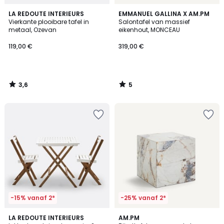
3,6
5
LA REDOUTE INTERIEURS
EMMANUEL GALLINA X AM.PM
/ 5
/
Vierkante plooibare tafel in
Salontafel van massief
5
metaal, Ozevan
eikenhout, MONCEAU
119,00 €
319,00 €
3,6
5
/
/
5
5
-15% vanaf 2*
-25% vanaf 2*
4,3
5
4
LA REDOUTE INTERIEURS
AM.PM