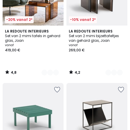
-20% vanaf 2*
-10% vanaf 2*
4,8
4,2
2
LA REDOUTE INTERIEURS
2
LA REDOUTE INTERIEURS
/ 5
/ 5
Set van 2 mimi tafels in gehard
Set van 2 mimi bijzettafeltjes
Kleuren
Kleuren
glas, Joan
van gehard glas, Joan
vanaf
vanaf
419,00 €
269,00 €
4,8
4,2
/
/
5
5