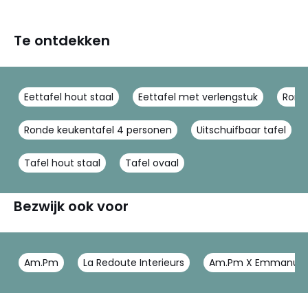
Te ontdekken
Eettafel hout staal
Eettafel met verlengstuk
Rond
Ronde keukentafel 4 personen
Uitschuifbaar tafel
Tafel hout staal
Tafel ovaal
Bezwijk ook voor
Am.Pm
La Redoute Interieurs
Am.Pm X Emmanuel 