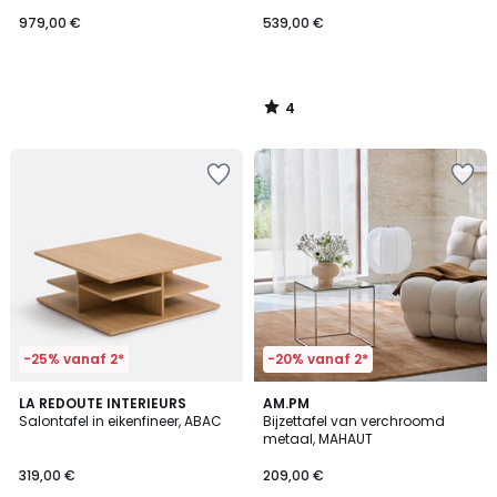
979,00 €
539,00 €
4
/
5
-25% vanaf 2*
-20% vanaf 2*
4
LA REDOUTE INTERIEURS
AM.PM
/
Salontafel in eikenfineer, ABAC
Bijzettafel van verchroomd
5
metaal, MAHAUT
319,00 €
209,00 €