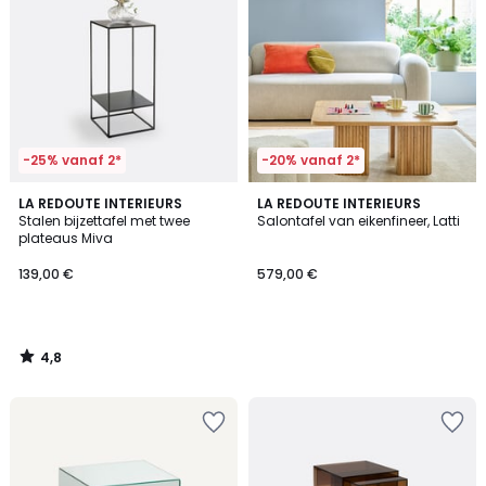
-25% vanaf 2*
-20% vanaf 2*
4,8
LA REDOUTE INTERIEURS
LA REDOUTE INTERIEURS
/ 5
Stalen bijzettafel met twee
Salontafel van eikenfineer, Latti
plateaus Miva
139,00 €
579,00 €
4,8
/
5