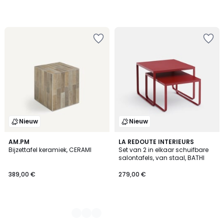
Nieuw
Nieuw
2
AM.PM
LA REDOUTE INTERIEURS
Bijzettafel keramiek, CERAMI
Set van 2 in elkaar schuifbare
Kleuren
salontafels, van staal, BATHI
389,00 €
279,00 €