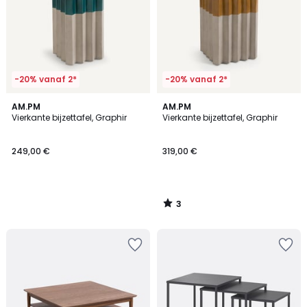
-20% vanaf 2*
-20% vanaf 2*
3
AM.PM
AM.PM
/
Vierkante bijzettafel, Graphir
Vierkante bijzettafel, Graphir
5
249,00 €
319,00 €
3
/
5