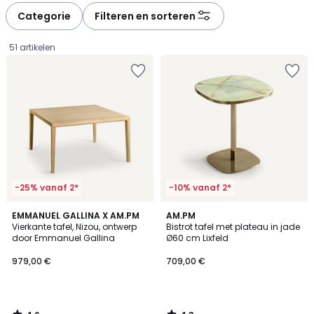
à
à
Categorie
Filteren en sorteren
gauche
droite
51 artikelen
-25% vanaf 2*
-10% vanaf 2*
4,6
4,3
EMMANUEL GALLINA X AM.PM
AM.PM
/ 5
/ 5
Vierkante tafel, Nizou, ontwerp
Bistrot tafel met plateau in jade
door Emmanuel Gallina
Ø60 cm Lixfeld
979,00
979,00 €
709,00 €
€.