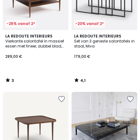
-25% vanaf 2*
-20% vanaf 2*
3
4,1
LA REDOUTE INTERIEURS
LA REDOUTE INTERIEURS
/
/ 5
Vierkante salontafel in massief
Set van 3 geneste salontafels in
5
essen met fineer, dubbel blad,
staal, Miva
LUSSAN
289,00 €
179,00 €
3
4,1
/
/
5
5