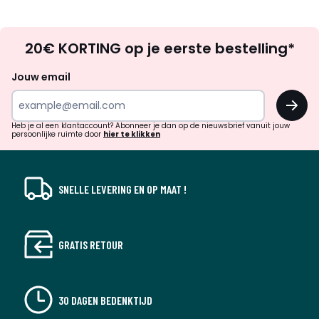
Op
20€ KORTING op je eerste bestelling*
zoek
naar
Jouw email
inspiratie
OK
en
!
verrassingen?
Heb je al een klantaccount? Abonneer je dan op de nieuwsbrief vanuit jouw
persoonlijke ruimte door
hier te klikken
SNELLE LEVERING EN OP MAAT !
GRATIS RETOUR
30 DAGEN BEDENKTIJD