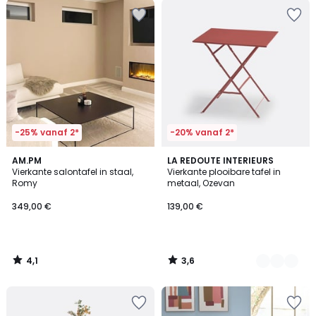
-25% vanaf 2*
-20% vanaf 2*
4,1
3,6
AM.PM
3
LA REDOUTE INTERIEURS
/ 5
/ 5
Vierkante salontafel in staal,
Vierkante plooibare tafel in
Kleuren
Romy
metaal, Ozevan
349,00 €
139,00 €
4,1
3,6
/
/
5
5