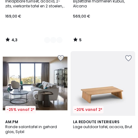
/ 5
/
Inklapbare tuinset, acacia, 2-
Bijzettafel marmeren kubus,
Kleuren
5
zits, vierkante tafel en 2 stoelen,
Alcana
DUDENA
169,00 €
569,00 €
4,3
5
/
/
5
5
-25% vanaf 2*
-20% vanaf 2*
4,7
2,5
AM.PM
LA REDOUTE INTERIEURS
/ 5
/ 5
Ronde salontafel in gehard
Lage outdoor tafel, acacia, Brut
glas, Sybil