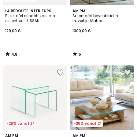
4,8
5
LA REDOUTE INTERIEURS
AM.PM
/ 5
/
Bijzettafel of nachtkastje in
Salontafel, bovenblad in
5
essenhout LUSSAN
travertijn, Mahaut
129,00 €
1000,00 €
4,8
5
/
/
5
5
-25% vanaf 2*
-25% vanaf 2*
5
4,8
AM.PM
AM.PM