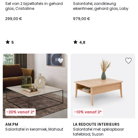
/
/ 5
Set van 2 bijzettafels in gehard
Salontafel, zandkleurig
5
glas, Cristalline
eikenfineer, gehard glas, Laby
299,00 €
979,00 €
5
4,8
/
/
5
5
-20% vanaf 2*
-10% vanaf 2*
4
AM.PM
LA REDOUTE INTERIEURS
/
Salontafel in keramiek, Mahaut
Salontafel met opklapbaar
5
tafelblad, Suzon