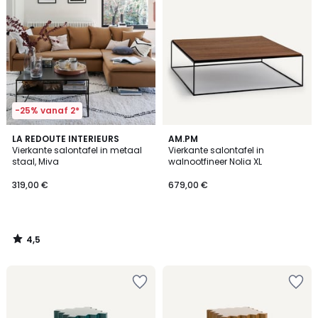
-25% vanaf 2*
4,5
LA REDOUTE INTERIEURS
AM.PM
/ 5
Vierkante salontafel in metaal
Vierkante salontafel in
staal, Miva
walnootfineer Nolia XL
319,00 €
679,00 €
4,5
/
5