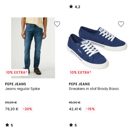
4,2
/
5
10% EXTRA*
10% EXTRA*
5
5
PEPE JEANS
PEPE JEANS
/
/
Jeans regular Spike
Sneakers in stof Brady Basic
5
5
99,00 €
49,90 €
79,20 €
-20%
42,41 €
-15%
5
5
/
/