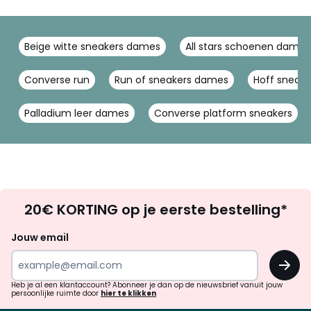
Beige witte sneakers dames
All stars schoenen dames
Converse run
Run of sneakers dames
Hoff sneake
Palladium leer dames
Converse platform sneakers
Op
20€ KORTING op je eerste bestelling*
zoek
naar
Jouw email
inspiratie
OK
en
!
verrassingen?
Heb je al een klantaccount? Abonneer je dan op de nieuwsbrief vanuit jouw
persoonlijke ruimte door
hier te klikken