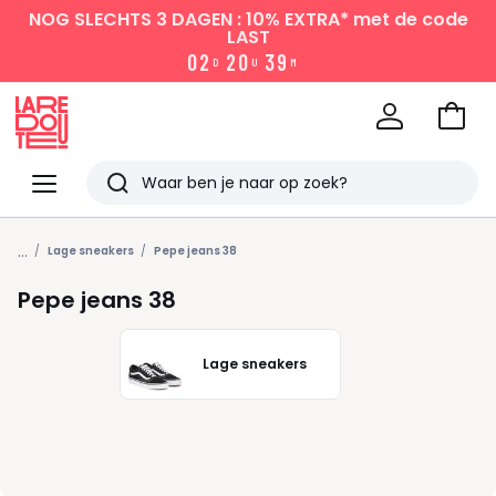
NOG SLECHTS 3 DAGEN : 10% EXTRA*
met de code
LAST
0
2
2
0
3
9
D
U
M
Naar
het
La
winke
Redoute
Menu
Zoeken
Laatst
...
bekeken
Lage sneakers
Pepe jeans 38
Pepe jeans 38
Lage sneakers