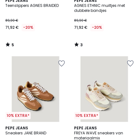
5
3
PEPE JEANS
PEPE JEANS
/
/
Teenslippers AGNES BRAIDED
AGNES ETHNIC muiltjes met
5
5
dubbele bandjes
89,90 €
89,90 €
71,92 €
-20%
71,92 €
-20%
5
3
/
/
5
5
10% EXTRA*
10% EXTRA*
PEPE JEANS
PEPE JEANS
Sneakers JANE BRAND
FREYA WAVE sneakers van
materiaalmix