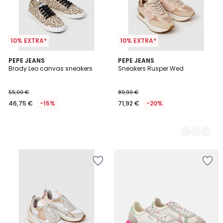
10% EXTRA*
10% EXTRA*
PEPE JEANS
2
PEPE JEANS
Brady Leo canvas sneakers
Sneakers Rusper Wed
Kleuren
55,00 €
89,90 €
46,75 €
-15%
71,92 €
-20%