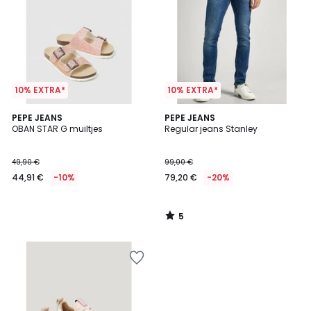
10% EXTRA*
10% EXTRA*
5
PEPE JEANS
PEPE JEANS
/
OBAN STAR G muiltjes
Regular jeans Stanley
5
49,90 €
99,00 €
44,91 €
-10%
79,20 €
-20%
5
/
5