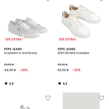
10% EXTRA*
10% EXTRA*
3,9
4,3
PEPE JEANS
PEPE JEANS
/ 5
/ 5
Sneakers in stof Brady
KENTON MAX sneakers
55,00 €
65,00 €
44,00 €
-20%
52,00 €
-20%
3,9
4,3
/
/
5
5