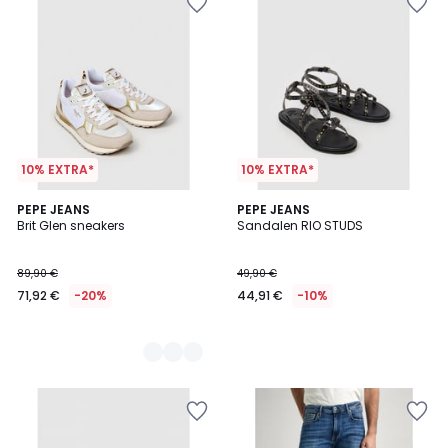
10% EXTRA*
10% EXTRA*
2
PEPE JEANS
PEPE JEANS
Brit Glen sneakers
Sandalen RIO STUDS
Kleuren
89,90 €
49,90 €
71,92 €
-20%
44,91 €
-10%