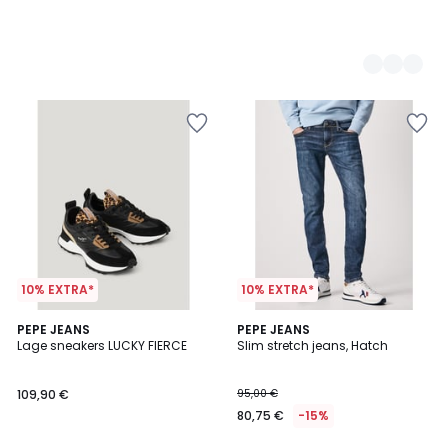
10% EXTRA*
10% EXTRA*
4,2
PEPE JEANS
PEPE JEANS
/ 5
Lage sneakers LUCKY FIERCE
Slim stretch jeans, Hatch
109,90 €
95,00 €
80,75 €
-15%