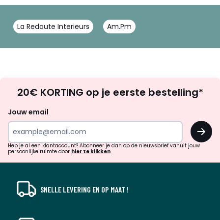
La Redoute Interieurs
Am.Pm
Op
20€ KORTING op je eerste bestelling*
zoek
naar
Jouw email
inspiratie
OK
en
!
verrassingen?
Heb je al een klantaccount? Abonneer je dan op de nieuwsbrief vanuit jouw
persoonlijke ruimte door
hier te klikken
SNELLE LEVERING EN OP MAAT !