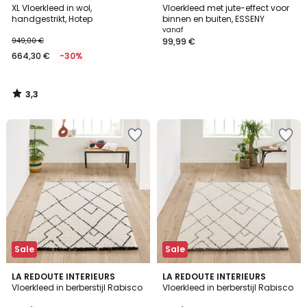
/ 5
XL Vloerkleed in wol,
Vloerkleed met jute-effect voor
handgestrikt, Hotep
binnen en buiten, ESSENY
vanaf
949,00 €
99,99 €
664,30 €
-30%
3,3
/
5
Sale
Sale
4,8
4,4
LA REDOUTE INTERIEURS
LA REDOUTE INTERIEURS
/ 5
/ 5
Vloerkleed in berberstijl Rabisco
Vloerkleed in berberstijl Rabisco