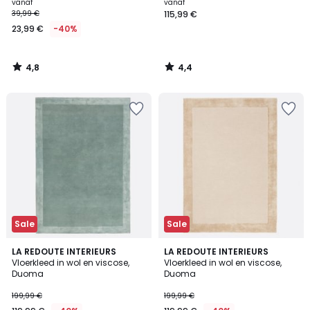
vanaf
vanaf
39,99 €
115,99 €
23,99 €
-40%
4,8
4,4
/
/
5
5
Sale
Sale
4,7
4,7
2
LA REDOUTE INTERIEURS
LA REDOUTE INTERIEURS
/ 5
/ 5
Vloerkleed in wol en viscose,
Vloerkleed in wol en viscose,
Kleuren
Duoma
Duoma
199,99 €
199,99 €