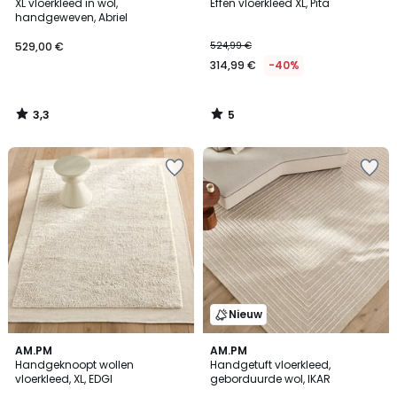
/ 5
/
XL vloerkleed in wol,
Effen vloerkleed XL, Pita
5
handgeweven, Abriel
529,00 €
524,99 €
314,99 €
-40%
3,3
5
/
/
5
5
Nieuw
5
AM.PM
AM.PM
/
Handgeknoopt wollen
Handgetuft vloerkleed,
5
vloerkleed, XL, EDGI
geborduurde wol, IKAR