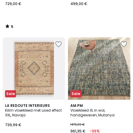
729,00 €
499,00 €
5
/
5
Sale
Sale
4,1
4,2
LA REDOUTE INTERIEURS
AM.PM
/ 5
/ 5
Kilim vloerkleed met used effect
Vloerkleed XL in wol,
XXL, Navaja
handgeweven, Mutanya
739,99 €
1479,00 €
961,35 €
-35%