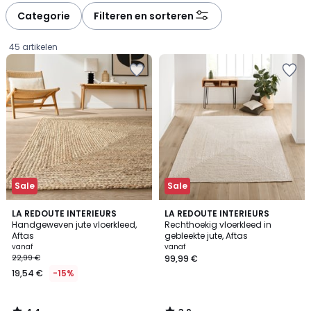
à
à
Categorie
Filteren en sorteren
gauche
droite
45 artikelen
Sale
Sale
4,4
3,9
LA REDOUTE INTERIEURS
LA REDOUTE INTERIEURS
/ 5
/ 5
Handgeweven jute vloerkleed,
Rechthoekig vloerkleed in
Aftas
gebleekte jute, Aftas
Prijs
vanaf
vanaf
22,99 €
99,99 €
vanaf
19,54 €
-15%
19,54
€
In