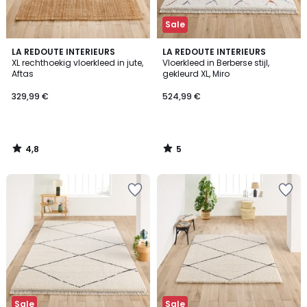
Sale
4,8
5
LA REDOUTE INTERIEURS
LA REDOUTE INTERIEURS
/ 5
/
XL rechthoekig vloerkleed in jute,
Vloerkleed in Berberse stijl,
5
Aftas
gekleurd XL, Miro
329,99 €
524,99 €
4,8
5
/
/
5
5
Sale
Sale