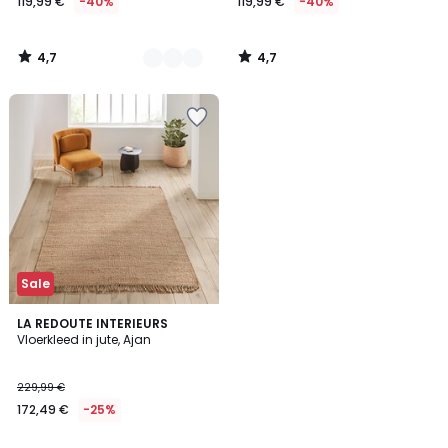
119,99 €
-40%
119,99 €
-40%
4,7
4,7
/
/
5
5
Sale
4,3
LA REDOUTE INTERIEURS
/ 5
Vloerkleed in jute, Ajan
229,99 €
172,49 €
-25%