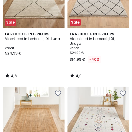
Sale
Sale
4,8
4,9
LA REDOUTE INTERIEURS
LA REDOUTE INTERIEURS
/ 5
/ 5
Vloerkleed in berberstijl XL, Luna
Vloerkleed in berberstijl XL,
Jiraya
vanaf
vanaf
524,99 €
524,99 €
314,99 €
-40%
4,8
4,9
/
/
5
5