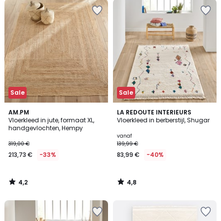
Sale
Sale
4,2
4,8
AM.PM
LA REDOUTE INTERIEURS
/ 5
/ 5
Vloerkleed in jute, formaat XL,
Vloerkleed in berberstijl, Shugar
handgevlochten, Hempy
vanaf
319,00 €
139,99 €
213,73 €
-33%
83,99 €
-40%
4,2
4,8
/
/
5
5