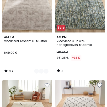
Sale
3,7
5
2
AM.PM
AM.PM
/ 5
/
Vloerkleed Tencel™ XL, Mustha
Vloerkleed XL in wol,
Kleuren
5
handgeweven, Mutanya
849,00 €
1479,00 €
961,35 €
-35%
3,7
5
/
/
5
5