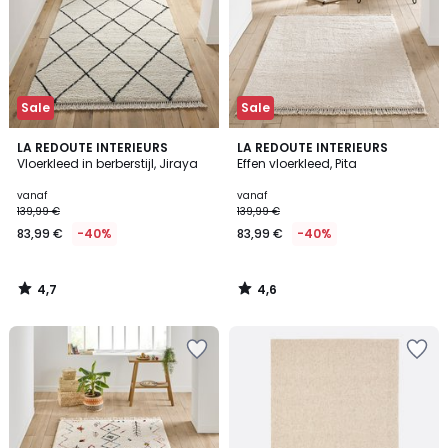
Sale
Sale
4,7
4,6
LA REDOUTE INTERIEURS
LA REDOUTE INTERIEURS
/ 5
/ 5
Vloerkleed in berberstijl, Jiraya
Effen vloerkleed, Pita
vanaf
vanaf
139,99 €
139,99 €
83,99 €
-40%
83,99 €
-40%
4,7
4,6
/
/
5
5