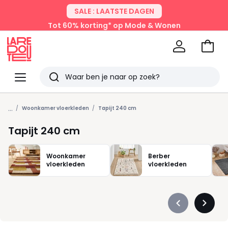
SALE : LAATSTE DAGEN
Tot 60% korting* op Mode & Wonen
Naar
het
La
winke
Redoute
Menu
Zoeken
Laatst
...
bekeken
Woonkamer vloerkleden
Tapijt 240 cm
Tapijt 240 cm
Woonkamer
Berber
vloerkleden
vloerkleden
Précédent
Suivan
-
-
défiler
défiler