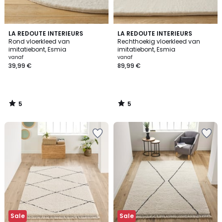
5
5
LA REDOUTE INTERIEURS
LA REDOUTE INTERIEURS
/
/
Rond vloerkleed van
Rechthoekig vloerkleed van
5
5
imitatiebont, Esmia
imitatiebont, Esmia
vanaf
vanaf
39,99 €
89,99 €
5
5
/
/
5
5
Sale
Sale