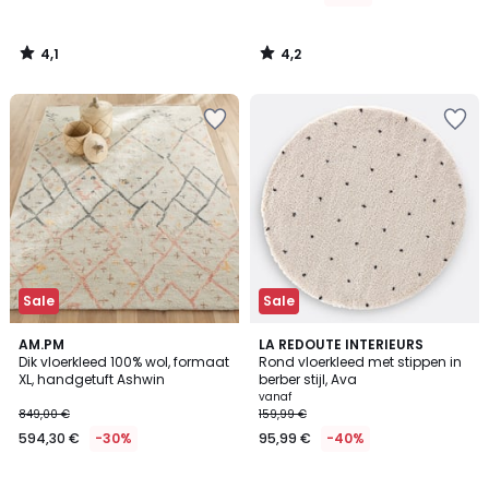
4,1
4,2
/
/
5
5
Sale
Sale
3,8
4,3
AM.PM
LA REDOUTE INTERIEURS
/ 5
/ 5
Dik vloerkleed 100% wol, formaat
Rond vloerkleed met stippen in
XL, handgetuft Ashwin
berber stijl, Ava
vanaf
849,00 €
159,99 €
594,30 €
-30%
95,99 €
-40%