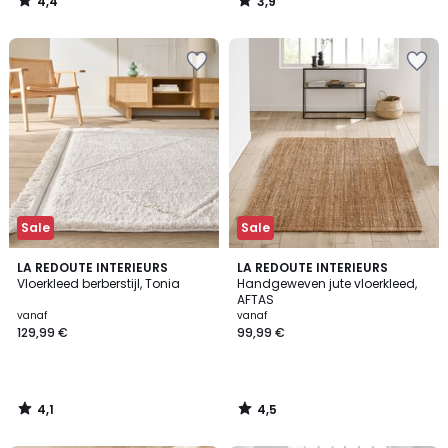
4,4
3,9
plaats
/
/
5
5
van
22,99
€
15%
korting
toegepast.
Sale
Sale
4,1
4,5
LA REDOUTE INTERIEURS
LA REDOUTE INTERIEURS
/ 5
/ 5
Vloerkleed berberstijl, Tonia
Handgeweven jute vloerkleed,
AFTAS
vanaf
vanaf
129,99 €
99,99 €
4,1
4,5
/
/
5
5