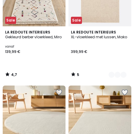
Sale
Sale
4,7
5
LA REDOUTE INTERIEURS
2
LA REDOUTE INTERIEURS
/ 5
/
Gekleurd berber vloerkleed, Miro
XL-vloerkleed met lussen, Mako
Kleuren
5
vanaf
139,99 €
399,99 €
4,7
5
/
/
5
5