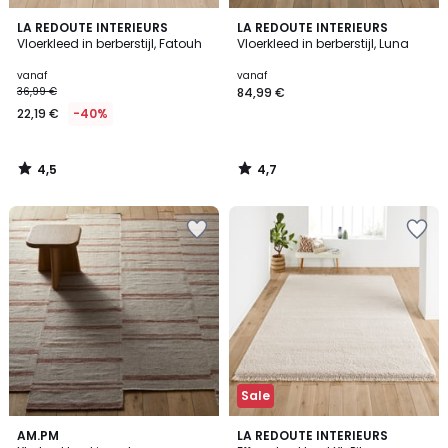
4,5
4,7
LA REDOUTE INTERIEURS
LA REDOUTE INTERIEURS
/ 5
/ 5
Vloerkleed in berberstijl, Fatouh
Vloerkleed in berberstijl, Luna
vanaf
vanaf
36,99 €
84,99 €
22,19 €
-40%
4,5
4,7
/
/
5
5
Sale
3,3
5
AM.PM
LA REDOUTE INTERIEURS