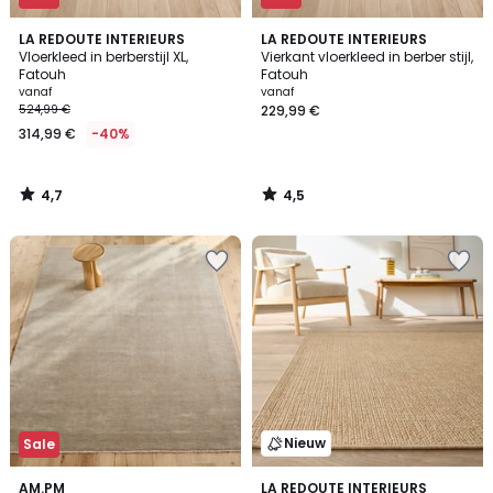
4,7
4,5
LA REDOUTE INTERIEURS
LA REDOUTE INTERIEURS
/ 5
/ 5
Vloerkleed in berberstijl XL,
Vierkant vloerkleed in berber stijl,
Fatouh
Fatouh
vanaf
vanaf
524,99 €
229,99 €
314,99 €
-40%
4,7
4,5
/
/
5
5
Nieuw
Sale
3,3
AM.PM
LA REDOUTE INTERIEURS