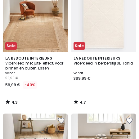
Sale
Sale
4,3
4,7
LA REDOUTE INTERIEURS
LA REDOUTE INTERIEURS
/ 5
/ 5
Vloerkleed met jute-effect, voor
Vloerkleed in berberstijl XL, Tonia
binnen en buiten, Essen
vanaf
vanaf
99,99 €
399,99 €
59,99 €
-40%
4,3
4,7
/
/
5
5