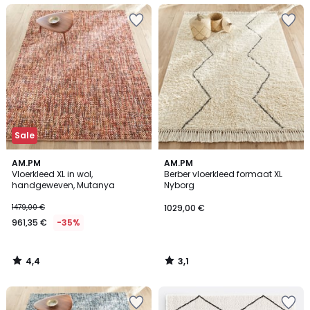
Sale
4,4
3,1
AM.PM
AM.PM
/ 5
/
Vloerkleed XL in wol,
Berber vloerkleed formaat XL
5
handgeweven, Mutanya
Nyborg
1479,00 €
1029,00 €
961,35 €
-35%
4,4
3,1
/
/
5
5