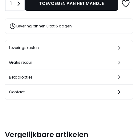
Aantal
1
TOEVOEGEN AAN HET MANDJE
15,99
€
40%
korting
Levering binnen 3 tot 5 dagen
toegepast.
Leveringskosten
Gratis retour
Betaalopties
Contact
Vergelijkbare artikelen