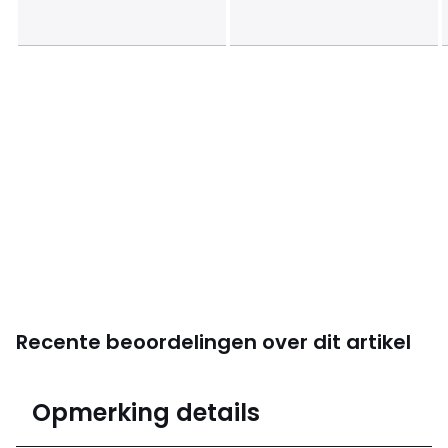
Recente beoordelingen over dit artikel
4,6
Opmerking details
(243)