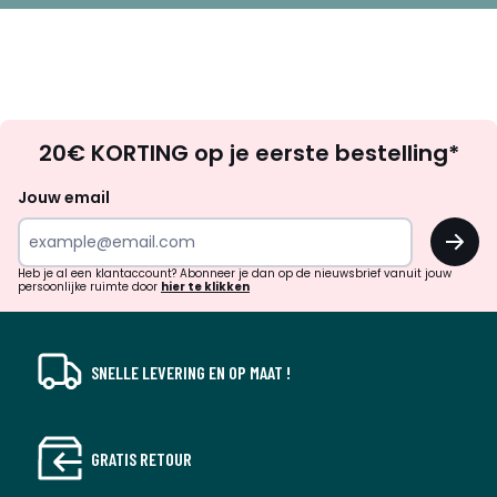
Op
20€ KORTING op je eerste bestelling*
zoek
naar
Jouw email
inspiratie
OK
en
!
verrassingen?
Heb je al een klantaccount? Abonneer je dan op de nieuwsbrief vanuit jouw
persoonlijke ruimte door
hier te klikken
SNELLE LEVERING EN OP MAAT !
GRATIS RETOUR