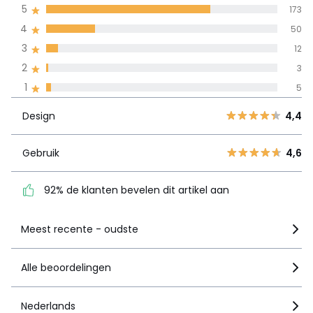
gemiddelde bereikt
5
173
door alle landen
4
50
3
12
100% gecertificeerde beoordelingen,
La Redoute zet zich in
2
3
Design
4,4
5
173
1
5
4
50
Gebruik
4,6
Design
4,4
3
12
2
92% de klanten bevelen
3
Gebruik
4,6
dit artikel aan
1
5
92% de klanten bevelen dit artikel aan
Zie details van de nota
Meest recente - oudste
Alle beoordelingen
Nederlands