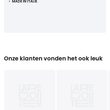
•
MADE IN ITALIË
.
Afmetingen en gewicht van de pakketten
1 pakket
• B32 x H3 x D24 cm, 0,496 kg
Kleuren
Transparant Blauw Motief
Maten
één maat
Onze klanten vonden het ook leuk