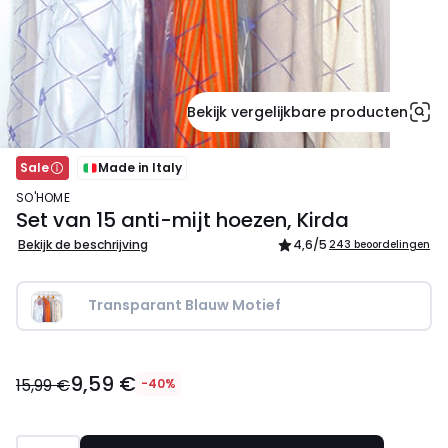
Bekijk vergelijkbare producten
Sale
Made in Italy
SO'HOME
Set van 15 anti-mijt hoezen, Kirda
Bekijk de beschrijving
4,6
/5
243 beoordelingen
Transparant Blauw Motief 
9,59
9,59 €
€
15,99 €
-40%
In
plaats
van