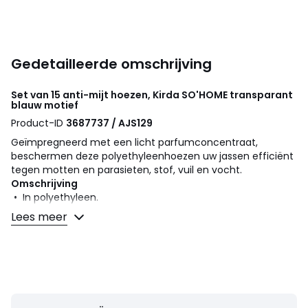
Gedetailleerde omschrijving
Set van 15 anti-mijt hoezen, Kirda
SO'HOME
transparant
blauw motief
Product-ID
3687737 / AJS129
Geïmpregneerd met een licht parfumconcentraat,
beschermen deze polyethyleenhoezen uw jassen efficiënt
tegen motten en parasieten, stof, vuil en vocht.
Omschrijving
• In polyethyleen.
• Geïmpregneerd met een licht parfumconcentraat met
Lees meer
mttenwerende eigenschappen.
• Deze hoezen zijn gemakkelijk te knippen om aan de
grootte van kleding te passen.
• Transparant met blauwe motieven.
Afmetingen
• Afm. totaal : 50 x 131 cm.