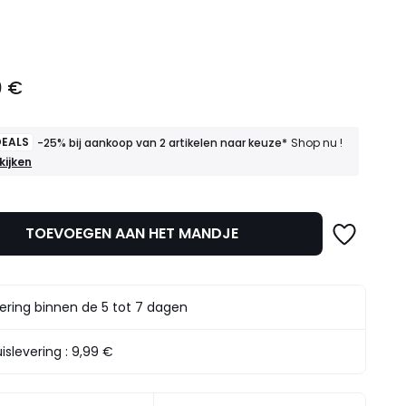
l
0 €
DEALS
-25% bij aankoop van 2 artikelen naar keuze*
Shop nu !
kijken
p
TOEVOEGEN AAN HET MANDJE
n
ering binnen de 5 tot 7 dagen
islevering :
9,99 €