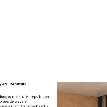
py
AM.PM
naturel
daagse rustiek... Hempy is een
ioneerde wevers.
vervaardigd. Het vloerkleed is