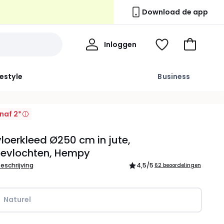
Download de app
Mijn
Inloggen
Kijk
Naar
profiel
mijn
het
wishlist
winkelma
festyle
Business
naf 2*
loerkleed Ø250 cm in jute,
evlochten, Hempy
beschrijving
4,5
/5
62 beoordelingen
Naturel