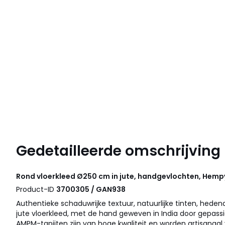
Gedetailleerde omschrijving
Rond vloerkleed Ø250 cm in jute, handgevlochten, Hem
Product-ID
3700305 / GAN938
Authentieke schaduwrijke textuur, natuurlijke tinten, heden
jute vloerkleed, met de hand geweven in India door gepass
AMPM-tapijten zijn van hoge kwaliteit en worden artisanaal 