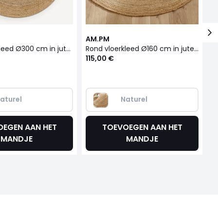
AM.PM
A
Rond vloerkleed Ø300 cm in jute, handgevlochten, Hempy
Rond vloerkleed Ø160 cm in jute, handgevlochten, Hempy
115,00 €
3
aturel
Naturel
OEGEN AAN HET
TOEVOEGEN AAN HET
MANDJE
MANDJE