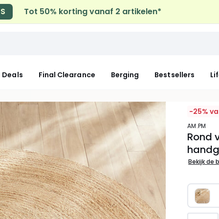
LS
Tot 50% korting vanaf 2 artikelen*
 Deals
Final Clearance
Berging
Bestsellers
Li
-25% va
AM.PM
Rond v
handg
Bekijk de 