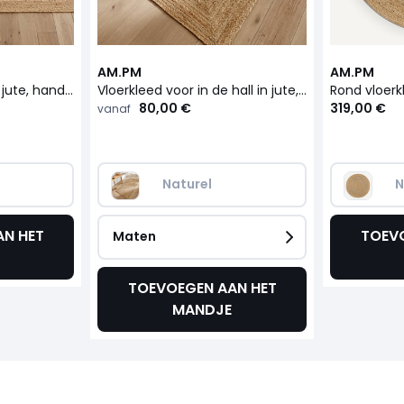
AM.PM
AM.PM
Vierkant vloerkleed in jute, hand geweven, Hempy
Vloerkleed voor in de hall in jute, handgevlochten, Hempy
80,00 €
319,00 €
vanaf
Naturel
N
N HET
TOEV
Maten
TOEVOEGEN AAN HET
MANDJE