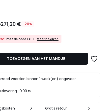
l
271,20 €
€
-20%
10%
RA*
Meer bekijken
met de code
LAST
EXTRA*
met
de
code
TOEVOEGEN AAN HET MANDJE
LAST
t.
rraad voorzien binnen 1 week(en) ongeveer
islevering :
9,99 €
ngskosten
Gratis retour