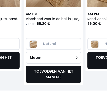
AM.PM
AM.PM
Vierkant vloerkleed in jute, hand geweven, Hempy
Vloerkleed voor in de hall in jute, handgevlochten, Hempy
55,20 €
99,00 €
vanaf
Naturel
N
N HET
TOEV
Maten
TOEVOEGEN AAN HET
MANDJE