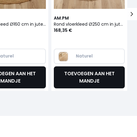
AM.PM
A
Rond vloerkleed Ø160 cm in jute, handgevlochten, Hempy
Rond vloerkleed Ø250 cm in jute, handgevlochten, Hempy
168,35 €
2
aturel
Naturel
OEGEN AAN HET
TOEVOEGEN AAN HET
MANDJE
MANDJE