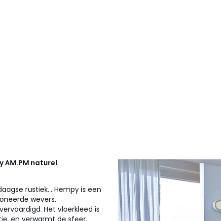
py
AM.PM
naturel
daagse rustiek... Hempy is een
ioneerde wevers.
vervaardigd. Het vloerkleed is
ie, en verwarmt de sfeer.