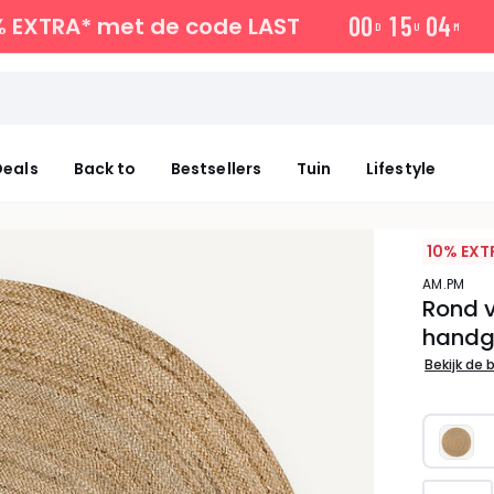
0
0
1
5
0
4
% EXTRA*
met de code LAST
D
U
M
eals
Back to
Bestsellers
Tuin
Lifestyle
10% EXT
AM.PM
Rond v
handg
Bekijk de 