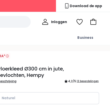
Download de app
Mijn
Inloggen
Kijk
Naar
profiel
mijn
het
wishlist
winkelma
Business
RA*
loerkleed Ø300 cm in jute,
evlochten, Hempy
beschrijving
4,2
/5
13 beoordelingen
Naturel