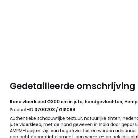
Gedetailleerde omschrijving
Rond vloerkleed Ø300 cm in jute, handgevlochten, Hem
Product-ID
3700203 / GIS099
Authentieke schaduwrijke textuur, natuurlijke tinten, heden
jute vloerkleed, met de hand geweven in India door gepass
AMPM-tapijten zijn van hoge kwaliteit en worden artisanaal 
een echt decoratief element, een warmte- en geluidsisolat