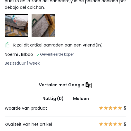
puesto en la zona del cabecero,y la he pasado doblada por
debajo del colchón.
Ik zal dit artikel aanraden aan een vriend(in)
Noemi
, Bilbao
Geverifieerde koper
Bezitsduur 1 week
Vertalen met Google
Nuttig (0)
Melden
Waarde van product
5
Kwaliteit van het artikel
5