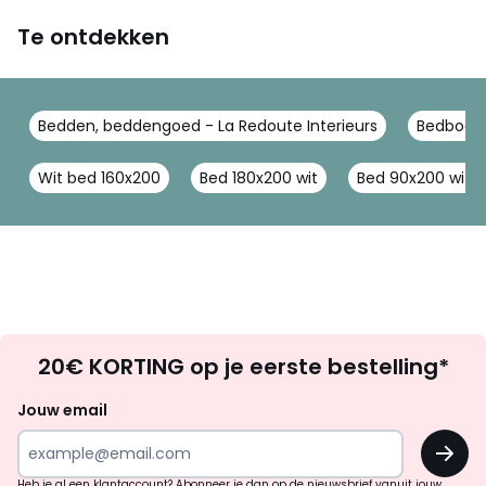
Te ontdekken
Bedden, beddengoed - La Redoute Interieurs
Bedbodem
Wit bed 160x200
Bed 180x200 wit
Bed 90x200 wit
Op
20€ KORTING op je eerste bestelling*
zoek
naar
Jouw email
inspiratie
OK
en
!
Heb je al een klantaccount? Abonneer je dan op de nieuwsbrief vanuit jouw