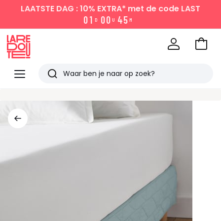
LAATSTE DAG : 10% EXTRA*
met de code LAST
0
1
0
0
4
5
D
U
M
Naar
het
La
winke
Redoute
Menu
Zoeken
Laatst
bekeken