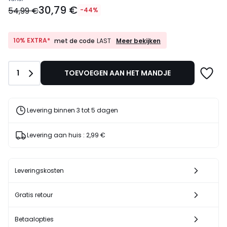
Prijs
30,79 €
vanaf
54,99 €
-44%
30,79
€
In
10%
10% EXTRA*
Meer bekijken
met de code
LAST
EXTRA*
plaats
met
van
de
54,99
Aantal
1
TOEVOEGEN AAN HET MANDJE
code
€
LAST
44%
korting
Levering binnen 3 tot 5 dagen
toegepast.
Levering aan huis :
2,99 €
Leveringskosten
Gratis retour
Betaalopties