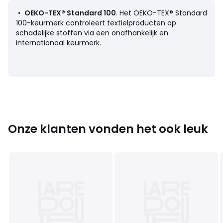
Onderhoud
•
OEKO-TEX® Standard 100
. Het OEKO-TEX® Standard
• Wassen op 40°
100-keurmerk controleert textielproducten op
schadelijke stoffen via een onafhankelijk en
Afmetingen
internationaal keurmerk.
• 90 x 190 cm
• 140 x 190 cm
• 160 x 200 cm
Productfiche met betrekking tot milieukwaliteiten en -
Onze klanten vonden het ook leuk
kenmerken
• Herkomst van de productie (weving, verving, confectie):
China
Kleuren
Celadon, Parelgrijs, Touwkleur
Maten
90 x 190 cm, 140 x 190 cm, 160 x 200 cm