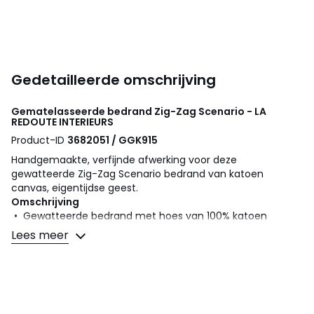
Gedetailleerde omschrijving
Gematelasseerde bedrand Zig-Zag Scenario - LA
REDOUTE INTERIEURS
Product-ID
3682051 / GGK915
Handgemaakte, verfijnde afwerking voor deze
gewatteerde Zig-Zag Scenario bedrand van katoen
canvas, eigentijdse geest.
Omschrijving
• Gewatteerde bedrand met hoes van 100% katoen
• Vulling in katoenvezels
Lees meer
• Effen ton sur ton plateau
• Zig-zag stiksels
• Hoogte omslag 18 cm
• De bedrand is aan drie zijden van de stof genaaid,
waardoor het geschikt is voor bedden met hoofdeinden.