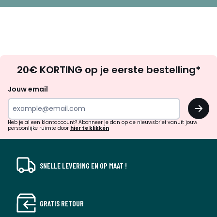
Op
20€ KORTING op je eerste bestelling*
zoek
naar
Jouw email
inspiratie
OK
en
!
verrassingen?
Heb je al een klantaccount? Abonneer je dan op de nieuwsbrief vanuit jouw
persoonlijke ruimte door
hier te klikken
SNELLE LEVERING EN OP MAAT !
GRATIS RETOUR