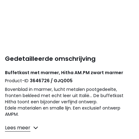
Gedetailleerde omschrijving
Buffetkast met marmer, Hitha
AM.PM
zwart marmer
Product-ID
3646726 / GJQ005
Bovenblad in marmer, lucht metalen pootgedeelte,
fronten bekleed met echt leer uit Italië... De buffetkast
Hitha toont een bijzonder verfijnd ontwerp.
Edele materialen en smalle lijn. Een exclusief ontwerp
AMPM.
Omschrijving
Lees meer
• Bovenblad in zwart marmer: Ieder stuk is uniek, meer of