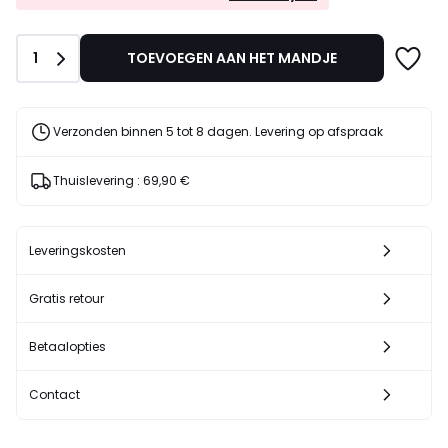
EXTRA*
1699,00
met
€
de
15%
Aantal
1
TOEVOEGEN AAN HET MANDJE
code
korting
LAST
toegepast.
Verzonden binnen 5 tot 8 dagen. Levering op afspraak
Thuislevering :
69,90 €
Leveringskosten
Gratis retour
Betaalopties
Contact