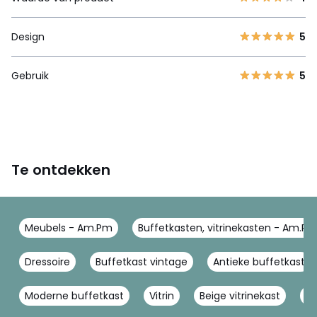
Design
5
Gebruik
5
Te ontdekken
Meubels - Am.Pm
Buffetkasten, vitrinekasten - Am.P
Dressoire
Buffetkast vintage
Antieke buffetkast
Moderne buffetkast
Vitrin
Beige vitrinekast
Kl