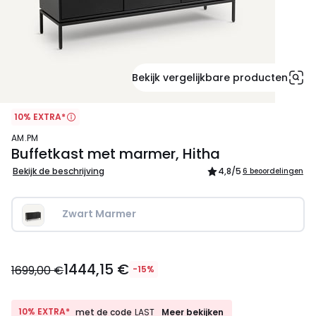
Bekijk vergelijkbare producten
10% EXTRA*
AM.PM
Buffetkast met marmer, Hitha
Bekijk de beschrijving
4,8
/5
6 beoordelingen
Zwart Marmer
1444,15
1444,15 €
€
1699,00 €
-15%
In
plaats
van
10%
10% EXTRA*
Meer bekijken
met de code
LAST