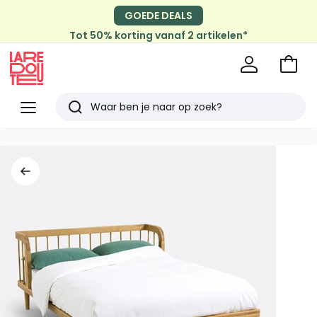
GOEDE DEALS
Tot 50% korting vanaf 2 artikelen*
Naar
het
La
winke
Redoute
Menu
Zoeken
Laatst
bekeken