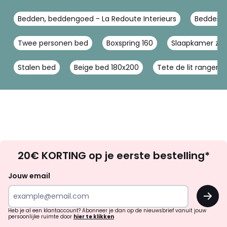
Bedden, beddengoed - La Redoute Interieurs
Bedden, 
Twee personen bed
Boxspring 160
Slaapkamer zwa
Stalen bed
Beige bed 180x200
Tete de lit rangem
Op
20€ KORTING op je eerste bestelling*
zoek
naar
Jouw email
inspiratie
OK
en
!
verrassingen?
Heb je al een klantaccount? Abonneer je dan op de nieuwsbrief vanuit jouw
persoonlijke ruimte door
hier te klikken