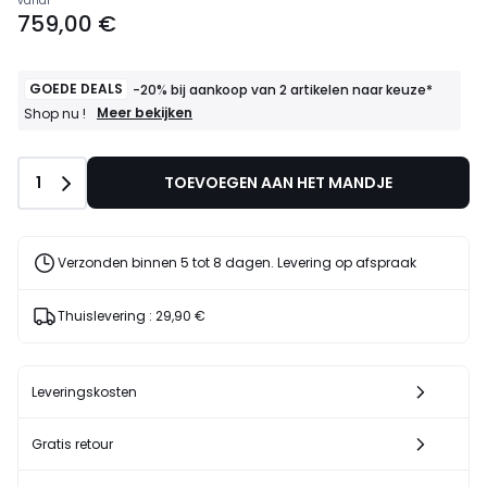
vanaf
759,00 €
GOEDE DEALS
-20% bij aankoop van 2 artikelen naar keuze*
GOEDE
Meer bekijken
Shop nu !
DEALS
-20%
bij
Aantal
1
TOEVOEGEN AAN HET MANDJE
aankoop
van
2
artikelen
naar
Verzonden binnen 5 tot 8 dagen. Levering op afspraak
keuze*
Shop
nu
Thuislevering :
29,90 €
!
Leveringskosten
Gratis retour