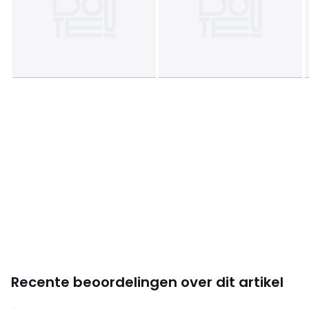
Zelf te monteren. .
! .
•
HOUT VAN DUURZAMER BEHEERDE BOSSEN
. FSC®-
gecertificeerd hout komt uit ecologisch, sociaal en
economisch goed beheerde bossen.
Afmetingen en gewicht van de pakketten
2 pakketten
Maat 140x190 cm
• B60 x H18 x D65 cm, 32,5 kg
• B205 x H18 x D20 cm, 18 kg
Maat 160x200 cm
• B 215 x H 18 x D 20 cm, 18,5 kg
• B182 x H32 x D66 cm, 37,5 kg
Recente beoordelingen over dit artikel
Kleuren
Eikenhout