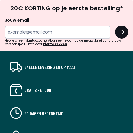
Op
20€ KORTING op je eerste bestelling*
zoek
naar
Jouw email
Kleuren
Zwart, Zand, Krijt
inspiratie
OK
Maten
2-zit, 3-zit, 4-zit
en
!
verrassingen?
Heb je al een klantaccount? Abonneer je dan op de nieuwsbrief vanuit jouw
persoonlijke ruimte door
hier te klikken
SNELLE LEVERING EN OP MAAT !
GRATIS RETOUR
30 DAGEN BEDENKTIJD