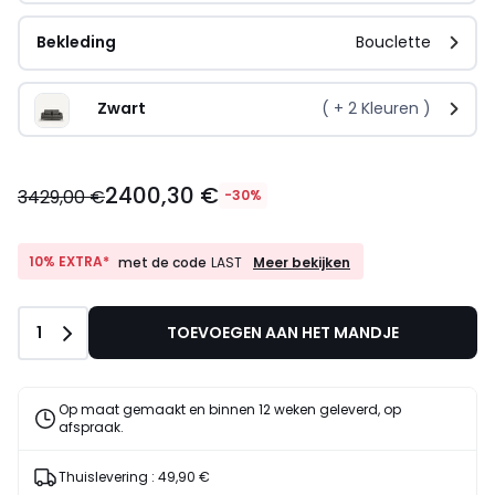
Bekleding
Bouclette
Zwart
( +
2
Kleuren )
2400,30 €
3429,00 €
-30%
10%
10% EXTRA*
Meer bekijken
met de code
LAST
EXTRA*
met
de
Aantal
1
TOEVOEGEN AAN HET MANDJE
code
LAST
Op maat gemaakt en binnen 12 weken geleverd, op
afspraak.
Thuislevering :
49,90 €