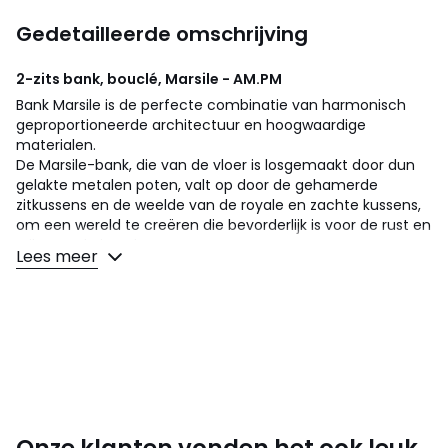
Gedetailleerde omschrijving
2-zits bank, bouclé, Marsile - AM.PM
Bank Marsile is de perfecte combinatie van harmonisch
geproportioneerde architectuur en hoogwaardige
materialen.
De Marsile-bank, die van de vloer is losgemaakt door dun
gelakte metalen poten, valt op door de gehamerde
zitkussens en de weelde van de royale en zachte kussens,
om een wereld te creëren die bevorderlijk is voor de rust en
stilte. Made in Italy.
Lees meer
Comfort zitting
: een evenwichtig comfort
Comfort rugleuning
: een evenwichtig comfort
Zitting : standaard hoogte en diepte
Afmetingen
• Lengte : 177 cm
• Hoogte : 83 cm
• Diepte : 105 cm
• Zitting : L120 x H45 x D52 cm