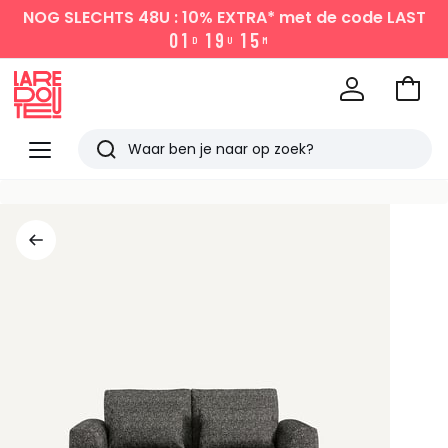
NOG SLECHTS 48U : 10% EXTRA*
met de code LAST
0
1
1
9
1
5
D
U
M
Naar
het
La
winke
Redoute
Menu
Zoeken
Laatst
bekeken