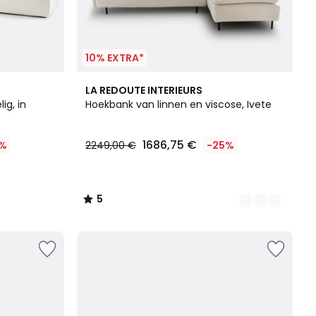
10% EXTRA*
3
5
LA REDOUTE INTERIEURS
Kleuren
/
ig, in
Hoekbank van linnen en viscose, Ivete
5
1686,75 €
%
2249,00 €
-25%
5
/
5