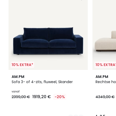
10% EXTRA*
10% EXTRA
15
3
3,5
AM.PM
AM.PM
Kleuren
Kleuren
/ 5
Sofa 3- of 4-zits, fluweel, Skander
Rechtse ho
vanaf
1919,20 €
2399,00 €
-20%
4349,00 €