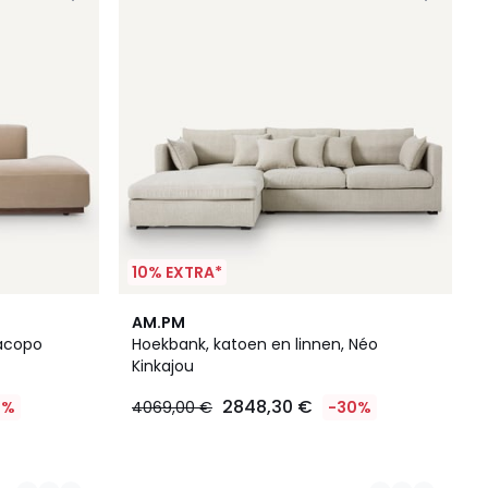
10% EXTRA*
4
AM.PM
Kleuren
Jacopo
Hoekbank, katoen en linnen, Néo
Kinkajou
2848,30 €
0%
4069,00 €
-30%