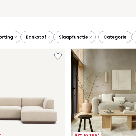
korting
bankstof
slaapfunctie
categorie
*
10% EXTRA*