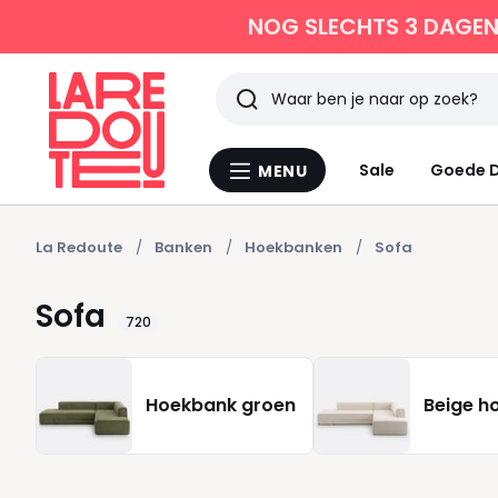
NOG SLECHTS 3 DAGEN 
Zoeken
Laatst
Sale
Goede D
MENU
Menu
bekeken
La
Redoute
La Redoute
Banken
Hoekbanken
Sofa
Sofa
720
Hoekbank groen
Beige h