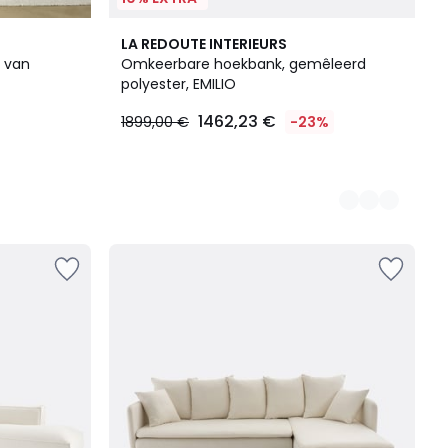
5
LA REDOUTE INTERIEURS
Kleuren
 van
Omkeerbare hoekbank, gemêleerd
polyester, EMILIO
1462,23 €
1899,00 €
-23%