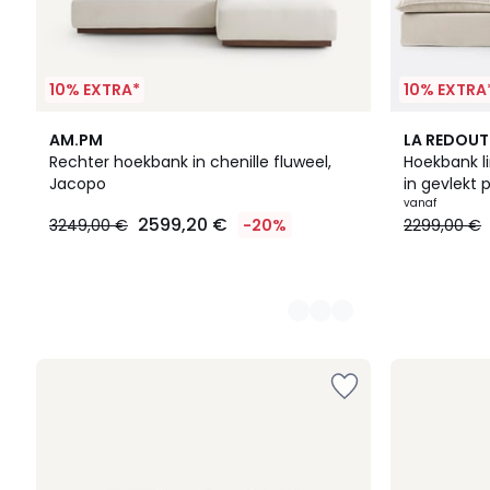
10% EXTRA*
10% EXTRA
8
9
AM.PM
LA REDOUT
Kleuren
Kleuren
Rechter hoekbank in chenille fluweel,
Hoekbank li
Jacopo
in gevlekt 
vanaf
2599,20 €
3249,00 €
-20%
2299,00 €