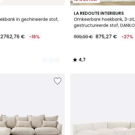
4,7
LA REDOUTE INTERIEURS
/ 5
ekbank in gechineerde stof,
Omkeerbare hoekbank, 3-zit,
gestructureerde stof, DANILO
2762,76 €
875,27 €
-16%
1199,00 €
-27%
4,7
/
5