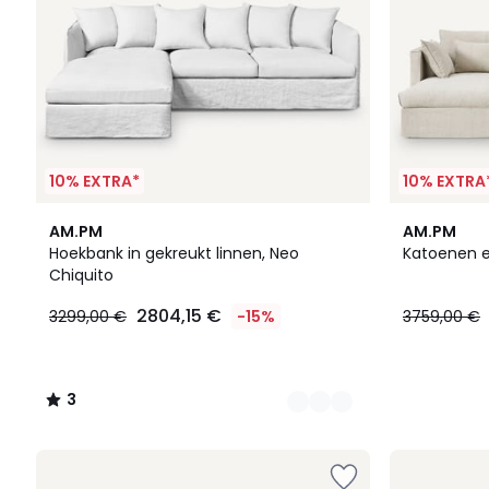
10% EXTRA*
10% EXTRA
2
3
4
AM.PM
AM.PM
Kleuren
/
Kleuren
Hoekbank in gekreukt linnen, Neo
Katoenen e
5
Chiquito
2804,15 €
3299,00 €
-15%
3759,00 €
3
/
5