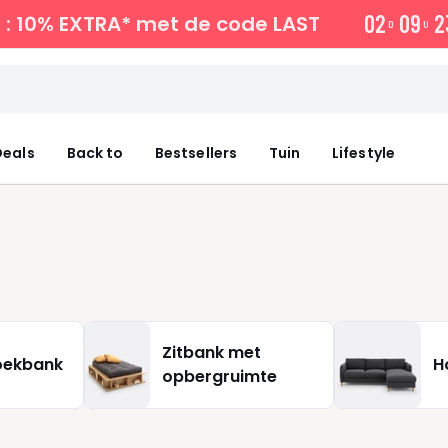
0
2
0
9
2
: 10% EXTRA*
met de code LAST
D
U
eals
Back to
Bestsellers
Tuin
Lifestyle
Zitbank met
oekbank
H
opbergruimte