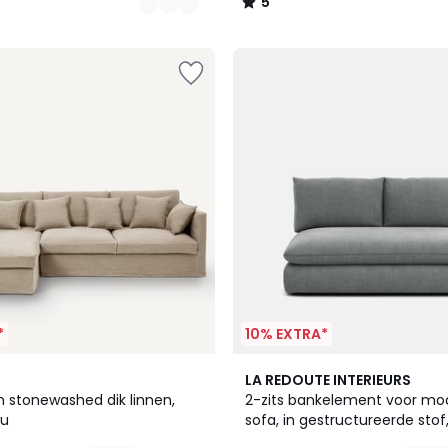
5
/
5
*
10% EXTRA*
5
LA REDOUTE INTERIEURS
Kleuren
n stonewashed dik linnen,
2-zits bankelement voor mod
ou
sofa, in gestructureerde stof