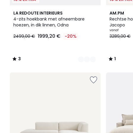
2
3
7
1
LA REDOUTE INTERIEURS
AM.PM
Kleuren
/
Kleuren
/
4-zits hoekbank met afneembare
Rechtse ho
5
5
hoezen, in dik linnen, Odna
Jacopo
1999,20
vanaf
1999,20 €
2499,00 €
-20%
3289,00 €
€
In
plaats
van
3
1
2499,00
/
/
€
5
5
20%
korting
toegepast.