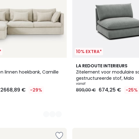
*
10% EXTRA*
5
LA REDOUTE INTERIEURS
Kleuren
n linnen hoekbank, Camille
Zitelement voor modulaire so
gestructureerde stof, Malo
vanaf
2668,89 €
674,25 €
-29%
899,00 €
-25%