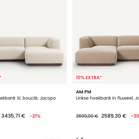
*
10% EXTRA*
15
5
AM.PM
Kleuren
/
ekbank XL bouclé, Jacopo
Linkse hoekbank in fluweel, 
5
3435,71 €
2589,30 €
-21%
3699,00 €
-3