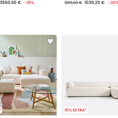
3560,65 €
1039,20 €
-15%
1299,00 €
-20
*
10% EXTRA*