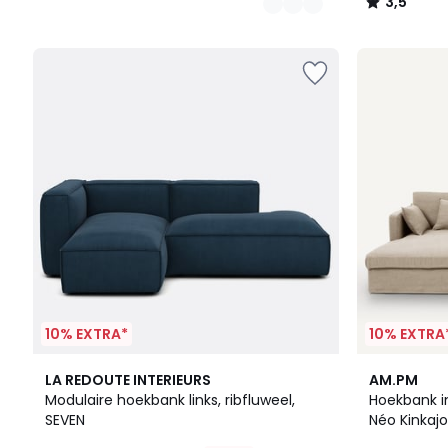
3,5
/
5
10% EXTRA*
10% EXTRA
5
4
LA REDOUTE INTERIEURS
AM.PM
Kleuren
/
Modulaire hoekbank links, ribfluweel,
Hoekbank i
5
SEVEN
Néo Kinkaj