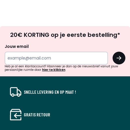
Op
20€ KORTING op je eerste bestelling*
zoek
naar
Jouw email
inspiratie
OK
en
!
verrassingen?
Heb je al een klantaccount? Abonneer je dan op de nieuwsbrief vanuit jouw
persoonlijke ruimte door
hier te klikken
SNELLE LEVERING EN OP MAAT !
GRATIS RETOUR