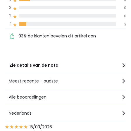
3
0
100% gecertificeerde beoordelingen,
La Redoute zet zich in
2
0
93% de klanten bevelen
5
23
1
2
dit artikel aan
4
3
93% de klanten bevelen dit artikel aan
3
0
2
0
1
2
Zie details van de nota
Meest recente - oudste
Alle beoordelingen
Nederlands
15/03/2026