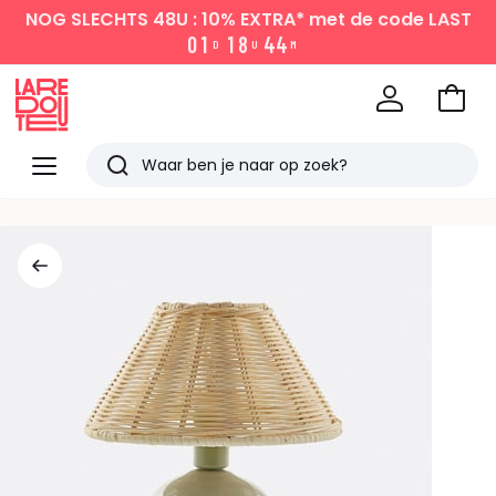
NOG SLECHTS 48U : 10% EXTRA*
met de code LAST
0
1
1
8
4
4
D
U
M
Naar
het
La
winke
Redoute
Menu
Zoeken
Laatst
bekeken