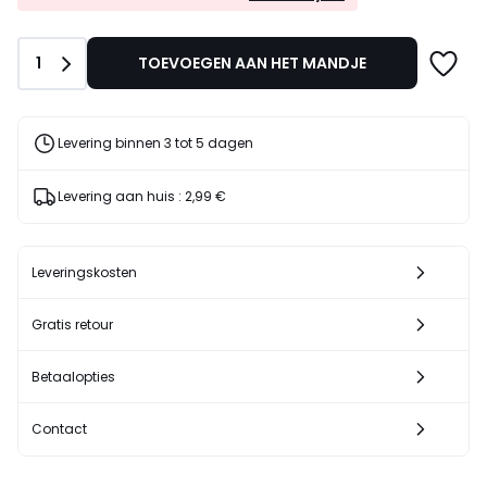
EXTRA*
met
de
Aantal
1
TOEVOEGEN AAN HET MANDJE
code
LAST
Levering binnen 3 tot 5 dagen
Levering aan huis :
2,99 €
Leveringskosten
Gratis retour
Betaalopties
Contact