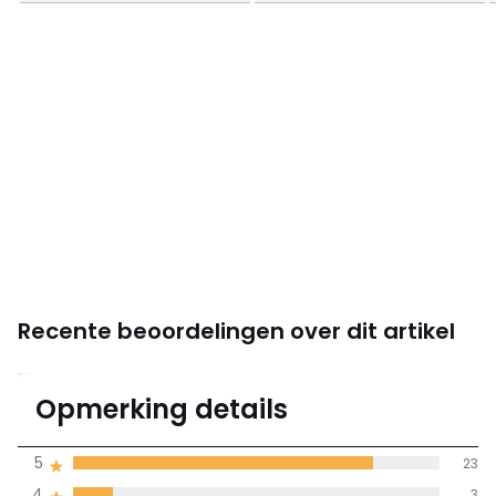
Monteerplan
Recente beoordelingen over dit artikel
4,6
Opmerking details
(28)
gemiddelde bereikt
5
23
door alle landen
4
3