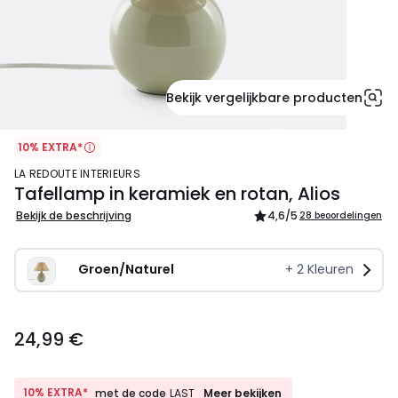
Bekijk vergelijkbare producten
10% EXTRA*
LA REDOUTE INTERIEURS
Tafellamp in keramiek en rotan, Alios
Bekijk de beschrijving
4,6
/5
28 beoordelingen
Groen/Naturel
+
2
Kleuren
24,99
24,99 €
€.
10%
10% EXTRA*
Meer bekijken
met de code
LAST