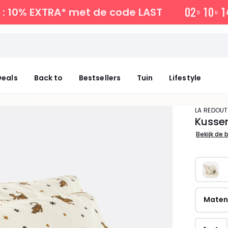
0
2
1
0
1
: 10% EXTRA*
met de code LAST
D
U
eals
Back to
Bestsellers
Tuin
Lifestyle
LA REDOUT
Kussen
Bekijk de 
Mate