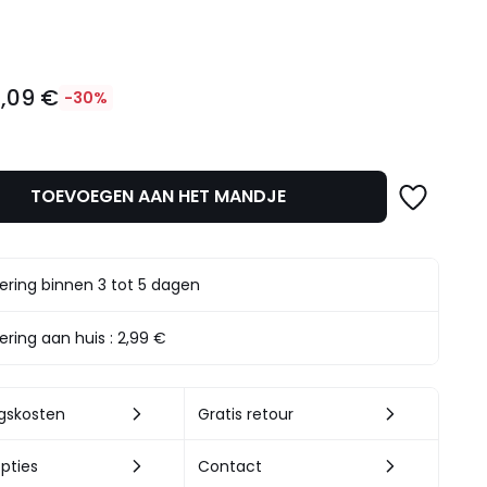
l
,09 €
-30%
TOEVOEGEN AAN HET MANDJE
t.
ering binnen 3 tot 5 dagen
ering aan huis :
2,99 €
ngskosten
Gratis retour
pties
Contact