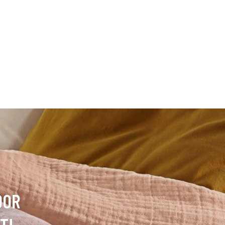
OOR
T!