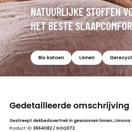
NATUURLIJKE STOFFEN V
HET BESTE SLAAPCOMFOR
Bio katoen
Linnen
Gerecycl
Gedetailleerde omschrijving
Gestreept dekbedovertrek in gewassnen linnen, Limona 
Product-ID
3664082 / GOQ072