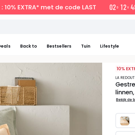
0
2
1
2
4
: 10% EXTRA*
met de code LAST
D
U
eals
Back to
Bestsellers
Tuin
Lifestyle
10% EXT
LA REDOUT
Gestr
linnen
Bekijk de 