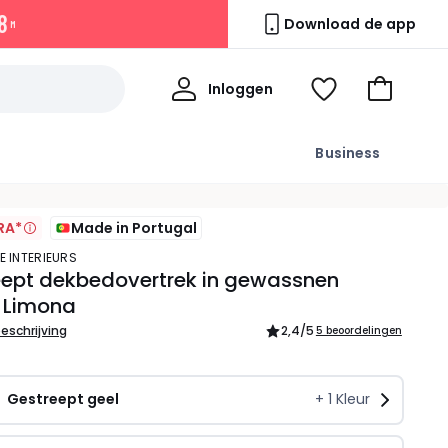
7
Download de app
M
Mijn
Inloggen
Kijk
Naar
profiel
mijn
het
wishlist
winkelma
Business
RA*
Made in Portugal
E INTERIEURS
eept dekbedovertrek in gewassnen
, Limona
beschrijving
2,4
/5
5 beoordelingen
Gestreept geel
+
1
Kleur