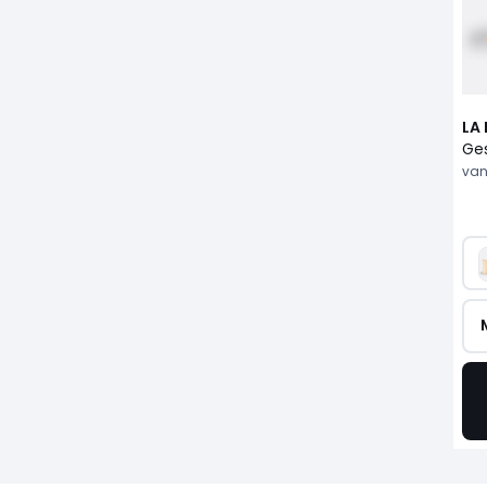
LA
van