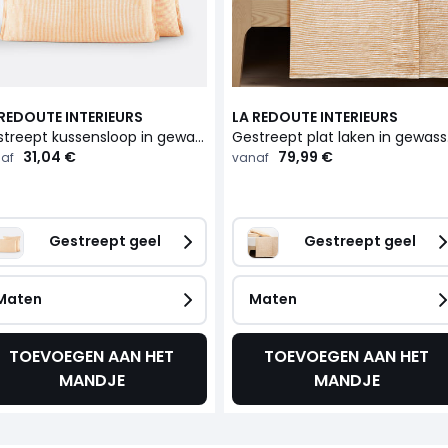
 REDOUTE INTERIEURS
LA REDOUTE INTERIEURS
Gestreept kussensloop in gewassen linnen Limona
Gestree
31,04 €
79,99 €
af
vanaf
Gestreept geel
Gestreept geel
Maten
Maten
TOEVOEGEN AAN HET
TOEVOEGEN AAN HET
MANDJE
MANDJE