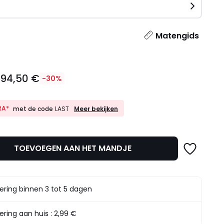
n
l
Matengids
94,50 €
€
-30%
10%
RA*
Meer bekijken
met de code
LAST
EXTRA*
met
de
code
TOEVOEGEN AAN HET MANDJE
LAST
t.
ering binnen 3 tot 5 dagen
ering aan huis :
2,99 €