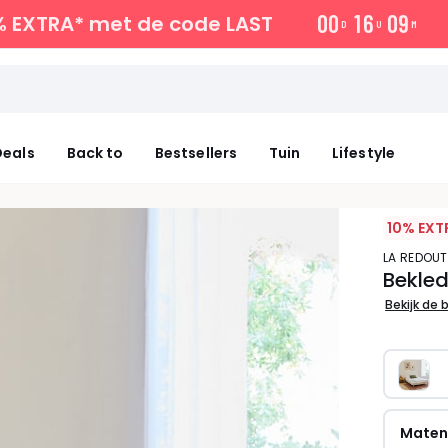
0
0
1
6
0
9
% EXTRA*
met de code LAST
D
U
M
eals
Back to
Bestsellers
Tuin
Lifestyle
10% EXT
LA REDOUT
Bekled
Bekijk de 
Mate