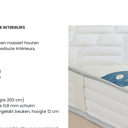
E INTERIEURS
een massief houten
doute Intérieurs,
t
.
ngte 200 cm)
atie 0,8 mm schuim
ngelakt beuken, hoogte 12 cm