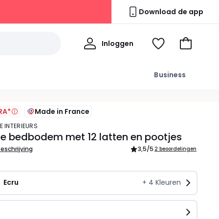
Download de app
Mijn
Inloggen
Kijk
Naar
profiel
mijn
het
wishlist
winkelma
Business
RA*
Made in France
E INTERIEURS
e bedbodem met 12 latten en pootjes
beschrijving
3,5
/5
2 beoordelingen
Ecru
+
4
Kleuren
n