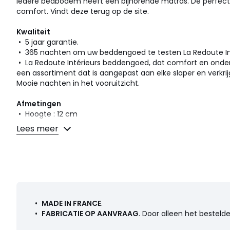
Iedere bedbodem heeft een bijhorende matras. De perfec
comfort. Vindt deze terug op de site.
Kwaliteit
• 5 jaar garantie.
• 365 nachten om uw beddengoed te testen La Redoute Int
• La Redoute Intérieurs beddengoed, dat comfort en onde
een assortiment dat is aangepast aan elke slaper en verkrij
Mooie nachten in het vooruitzicht.
Afmetingen
• Hoogte : 12 cm
Lees meer
Kleuren
Ecru, Mêleegrijs, Taupe , Donkergrijs, Celadon
•
MADE IN FRANCE
.
Maten
80 x 190 cm, 80 x 200 cm, 90 x 190 cm, 90 x 200 cm
•
FABRICATIE OP AANVRAAG
. Door alleen het bestel
140 x 200 cm, 160 x 200 cm