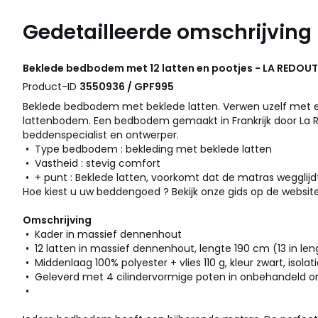
Gedetailleerde omschrijving
Beklede bedbodem met 12 latten en pootjes - LA REDOUT
Product-ID
3550936 / GPF995
Beklede bedbodem met beklede latten. Verwen uzelf met 
lattenbodem. Een bedbodem gemaakt in Frankrijk door La Re
beddenspecialist en ontwerper.
• Type bedbodem : bekleding met beklede latten
• Vastheid : stevig comfort
• + punt : Beklede latten, voorkomt dat de matras wegglijd
Hoe kiest u uw beddengoed ? Bekijk onze gids op de website
Omschrijving
• Kader in massief dennenhout
• 12 latten in massief dennenhout, lengte 190 cm (13 in le
• Middenlaag 100% polyester + vlies 110 g, kleur zwart, isol
• Geleverd met 4 cilindervormige poten in onbehandeld o
•