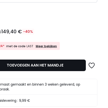
l
149,40 €
€
-40%
10%
RA*
Meer bekijken
met de code
LAST
EXTRA*
met
de
code
TOEVOEGEN AAN HET MANDJE
LAST
t.
maat gemaakt en binnen 3 weken geleverd, op
praak.
islevering :
9,99 €