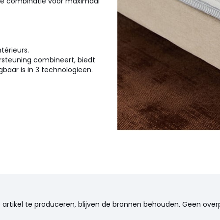
te combinatie voor maximaal
érieurs.
rsteuning combineert, biedt
gbaar is in 3 technologieën.
, 120 x 190 cm, 140 x 190 cm,
de artikel te produceren, blijven de bronnen behouden. Geen ove