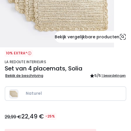
Bekijk vergelijkbare producten
10% EXTRA*
LA REDOUTE INTERIEURS
Set van 4 placemats, Solia
Bekijk de beschrijving
5
/5
1 beoordelingen
Naturel
22,49
22,49 €
€
29,99 €
-25%
In
plaats