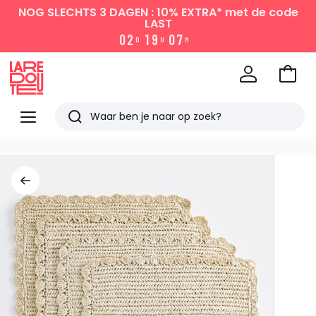
NOG SLECHTS 3 DAGEN : 10% EXTRA*
met de code
LAST
0
2
1
9
0
7
D
U
M
Naar
het
La
winke
Redoute
Menu
Zoeken
Laatst
bekeken