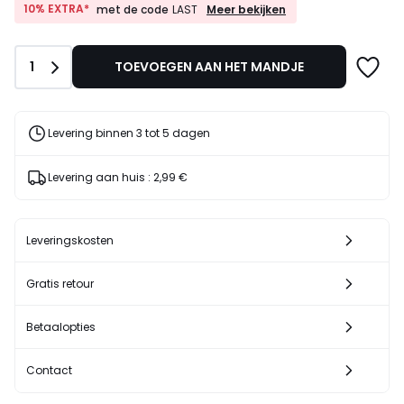
van
10%
10% EXTRA*
Meer bekijken
met de code
LAST
EXTRA*
29,99
met
€
de
25%
Aantal
1
TOEVOEGEN AAN HET MANDJE
code
korting
LAST
toegepast.
Levering binnen 3 tot 5 dagen
Levering aan huis :
2,99 €
Leveringskosten
Gratis retour
Betaalopties
Contact