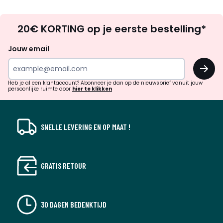
Op
20€ KORTING op je eerste bestelling*
zoek
naar
Jouw email
inspiratie
OK
en
!
verrassingen?
Heb je al een klantaccount? Abonneer je dan op de nieuwsbrief vanuit jouw
persoonlijke ruimte door
hier te klikken
SNELLE LEVERING EN OP MAAT !
GRATIS RETOUR
30 DAGEN BEDENKTIJD