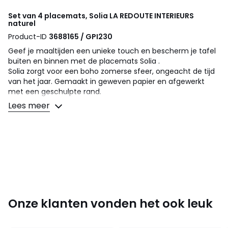
Set van 4 placemats, Solia
LA REDOUTE INTERIEURS
naturel
Product-ID
3688165 / GPI230
Geef je maaltijden een unieke touch en bescherm je tafel
buiten en binnen met de placemats Solia .
Solia zorgt voor een boho zomerse sfeer, ongeacht de tijd
van het jaar. Gemaakt in geweven papier en afgewerkt
met een geschulpte rand.
Lees meer
Omschrijving
• In geweven papier
• Rechthoekig model
• Geschulpte rand
• Verkocht per set van 4
Afmetingen
• Lengte : 45 cm
Onze klanten vonden het ook leuk
• Breedte : 33 cm
Afmetingen en gewicht van de pakketten