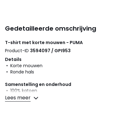
Gedetailleerde omschrijving
T-shirt met korte mouwen - PUMA
Product-ID
3594097 / GPI953
Details
• Korte mouwen
• Ronde hals
Samenstelling en onderhoud
• 100% katoen
• Onderhoud : zie etiket
Lees meer
Kleuren
Wit, Zwart
Maten
XS, S, M, L, XL