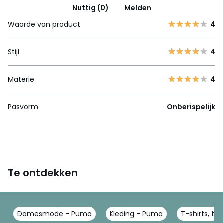
Nuttig (0)
Melden
Waarde van product
4
Stijl
4
Materie
4
Pasvorm
Onberispelijk
Te ontdekken
Damesmode - Puma
Kleding - Puma
T-shirts, to