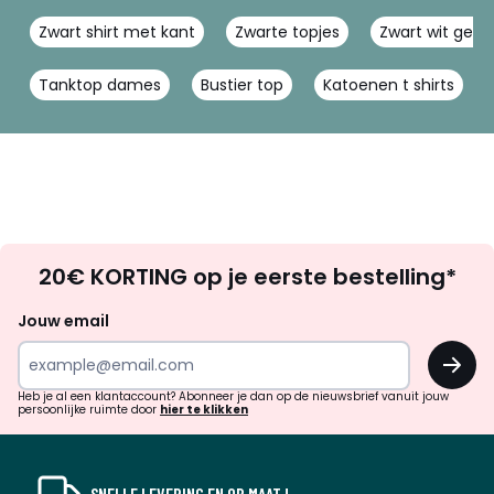
Zwart shirt met kant
Zwarte topjes
Zwart wit gestr
Tanktop dames
Bustier top
Katoenen t shirts
Op
20€ KORTING op je eerste bestelling*
zoek
naar
Jouw email
inspiratie
OK
en
!
verrassingen?
Heb je al een klantaccount? Abonneer je dan op de nieuwsbrief vanuit jouw
persoonlijke ruimte door
hier te klikken
SNELLE LEVERING EN OP MAAT !