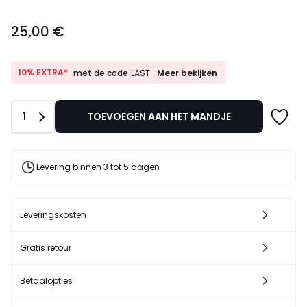
25,00
25,00 €
€.
10%
10% EXTRA*
Meer bekijken
met de code
LAST
EXTRA*
met
de
Aantal
1
TOEVOEGEN AAN HET MANDJE
code
LAST
Levering binnen 3 tot 5 dagen
Leveringskosten
Gratis retour
Betaalopties