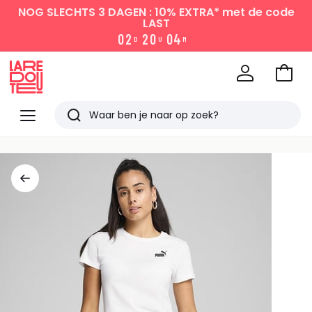
NOG SLECHTS 3 DAGEN : 10% EXTRA*
met de code
LAST
0
2
2
0
0
4
D
U
M
Naar
het
La
winke
Redoute
Menu
Zoeken
Laatst
bekeken