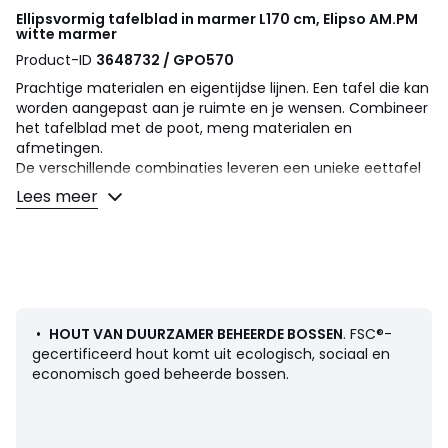
Ellipsvormig tafelblad in marmer L170 cm, Elipso
AM.PM
witte marmer
Product-ID
3648732 / GPO570
Prachtige materialen en eigentijdse lijnen. Een tafel die kan
worden aangepast aan je ruimte en je wensen. Combineer
het tafelblad met de poot, meng materialen en
afmetingen.
De verschillende combinaties leveren een unieke eettafel
op - de jouwe. Een AMPM-concept.
Lees meer
Omschrijving
• Structuur in MDF bedekt met wit Carrara marmer, dikte
1,5 cm
• Ieder stuk is uniek, meer of minder gemerkt marmer
• 6 personen
•
HOUT VAN DUURZAMER BEHEERDE BOSSEN
. FSC®-
Compatibiliteit
gecertificeerd hout komt uit ecologisch, sociaal en
Dit tafelblad kan gecombineerd worden met de tafelpoten
economisch goed beheerde bossen.
(apart verkrijgbaar) :
• Hisia
• Talmo