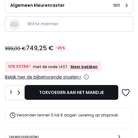
Algemeen kleurenraster
Wit
Witte marmer
749,25
749,25 €
€
999,00 €
-25%
In
plaats
van
10%
10% EXTRA*
Meer bekijken
met de code
LAST
EXTRA*
999,00
Bekijk hier de bijbehorende stoelen>
met
€
de
25%
code
korting
Aantal
1
TOEVOEGEN AAN HET MANDJE
LAST
toegepast.
Verzonden binnen 5 tot 8 dagen. Levering op afspraak
Leveringskosten