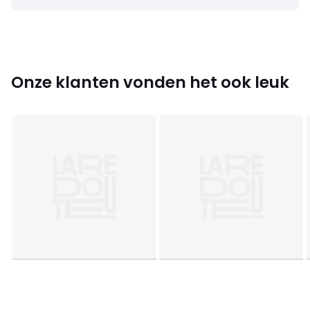
• Elipso
Controleer of de 2 elementen goed samengaan. Voorbeeld
: een dunne poot is niet geschikt voor een zeer royaal
tafelblad.
Onze klanten vonden het ook leuk
Onderhoud
Marmer is een natuurlijk poreus en vlekgevoelig materiaal.
Volg de onderstaande onderhoudstips om hem in goede
staat te houden :
• Vermijd het plaatsen van hete voorwerpen op het
oppervlak, gebruik onderzetters.
• Veeg gemorste vloeistoffen onmiddellijk weg met een in
warm water gedompelde en uitgewrongen witte doek.
• .
• . .
• .
• Zure, antikalk- of bleekmiddelen moeten worden
vermeden.
Afmetingen
• Lengte : 170 cm