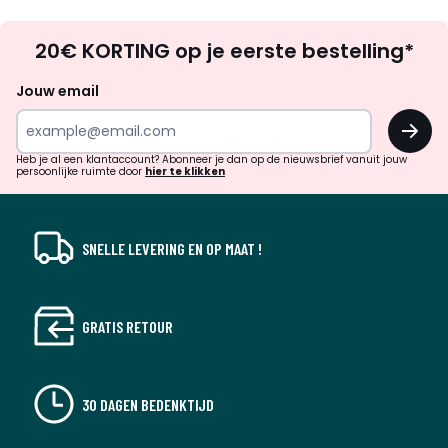
Op
20€ KORTING op je eerste bestelling*
zoek
naar
Jouw email
inspiratie
OK
en
!
verrassingen?
Heb je al een klantaccount? Abonneer je dan op de nieuwsbrief vanuit jouw
persoonlijke ruimte door
hier te klikken
SNELLE LEVERING EN OP MAAT !
GRATIS RETOUR
30 DAGEN BEDENKTIJD