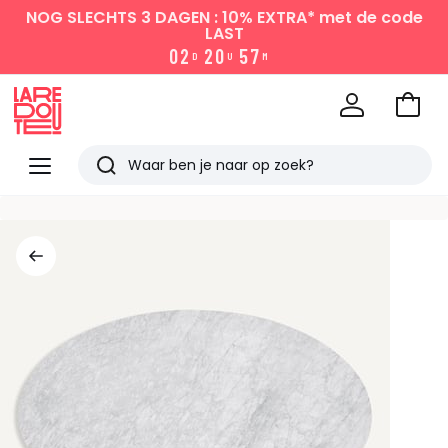
NOG SLECHTS 3 DAGEN : 10% EXTRA*
met de code
LAST
0
2
2
0
5
7
D
U
M
Naar
het
La
winke
Redoute
Menu
Zoeken
Laatst
bekeken