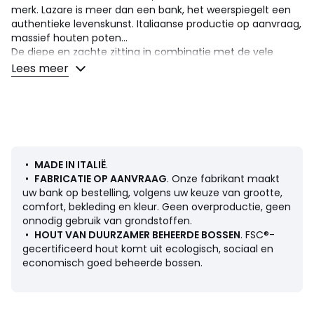
merk. Lazare is meer dan een bank, het weerspiegelt een
authentieke levenskunst. Italiaanse productie op aanvraag,
massief houten poten...
De diepe en zachte zitting in combinatie met de vele
kussens maken het een bank die volledig gewijd is aan
Lees meer
comfort. een exclusiviteit getekend AMPM.
Comfort zitting
: een evenwichtig comfort
Comfort rugleuning
: zacht
Zitting : standaard hoogte en diepte
Afmetingen
•
MADE IN ITALIË
.
3-zit
•
FABRICATIE OP AANVRAAG
. Onze fabrikant maakt
• Lengte : 198 cm
uw bank op bestelling, volgens uw keuze van grootte,
• Hoogte : 93 cm
comfort, bekleding en kleur. Geen overproductie, geen
• Diepte : 105 cm
onnodig gebruik van grondstoffen.
• Zitting : L185 x H45 x D50 cm
•
HOUT VAN DUURZAMER BEHEERDE BOSSEN
. FSC®-
• Gewicht: 59 kg
gecertificeerd hout komt uit ecologisch, sociaal en
economisch goed beheerde bossen.
4-zit
• Lengte : 218 cm
• Hoogte : 93 cm