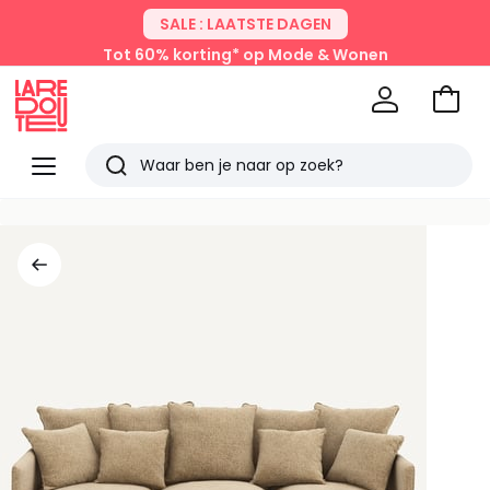
SALE : LAATSTE DAGEN
Tot 60% korting* op Mode & Wonen
Naar
het
La
winke
Redoute
Menu
Zoeken
Laatst
bekeken