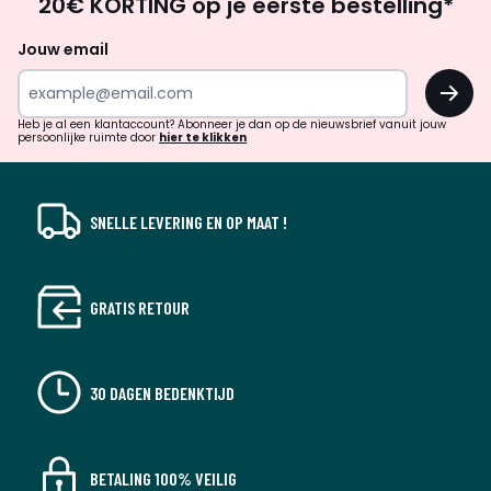
20€ KORTING op je eerste bestelling*
zoek
naar
Jouw email
inspiratie
Afmetingen en gewicht van de pakketten
OK
en
1 pakket
!
Maat 3-zits
verrassingen?
Heb je al een klantaccount? Abonneer je dan op de nieuwsbrief vanuit jouw
persoonlijke ruimte door
hier te klikken
• L202 x H58 x D107 cm, 68 kg
Maat 4P
• B222 x H58 x D107 cm, 77 kg
SNELLE LEVERING EN OP MAAT !
Maat 5-zits
• L242 x H58 x D107 cm, 84 kg
GRATIS RETOUR
Kleuren
Zeemvel, Auburn, Blauw lichen
Maten
3-zit, 4-zit, 5-zit
30 DAGEN BEDENKTIJD
BETALING 100% VEILIG