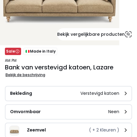
Bekijk vergelijkbare producten
Sale
Made in Italy
AM.PM
Bank van verstevigd katoen, Lazare
Bekijk de beschrijving
Bekleding
Verstevigd katoen
Omvormbaar
Neen
Zeemvel
( +
2
Kleuren )