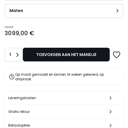
Maten
Prijs
vanaf
3099,00 €
vanaf
3099,00
€.
Aantal
1
TOEVOEGEN AAN HET MANDJE
Op maat gemaakt en binnen 14 weken geleverd, op
afspraak.
Leveringskosten
Gratis retour
Betaalopties