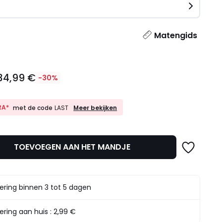
n
l
Matengids
34,99 €
-30%
10%
RA*
Meer bekijken
met de code
LAST
EXTRA*
met
de
code
TOEVOEGEN AAN HET MANDJE
LAST
t.
ering binnen 3 tot 5 dagen
ering aan huis :
2,99 €