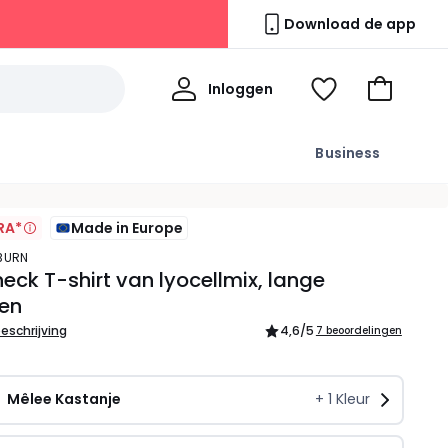
Download de app
Mijn
Inloggen
Kijk
Naar
profiel
mijn
het
wishlist
winkelma
Business
RA*
Made in Europe
YBURN
neck T-shirt van lyocellmix, lange
en
beschrijving
4,6
/5
7 beoordelingen
Mêlee Kastanje
+
1
Kleur