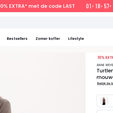
0
1
1
8
5
7
10% EXTRA*
met de code LAST
D
U
M
Bestsellers
Zomer koffer
Lifestyle
10% EXT
ANNE WE
Turtle
mouw
Bekijk de 