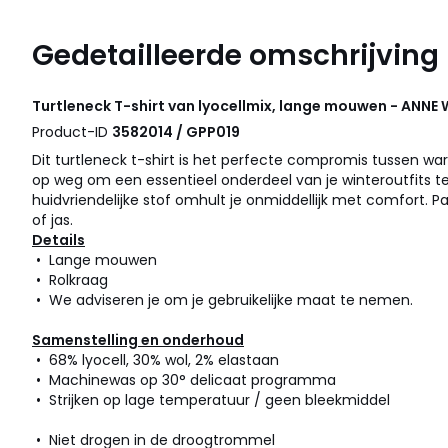
Gedetailleerde omschrijving
Turtleneck T-shirt van lyocellmix, lange mouwen - ANNE
Product-ID
3582014 / GPP019
Dit turtleneck t-shirt is het perfecte compromis tussen wa
op weg om een essentieel onderdeel van je winteroutfits 
huidvriendelijke stof omhult je onmiddellijk met comfort. P
of jas.
Details
• Lange mouwen
• Rolkraag
• We adviseren je om je gebruikelijke maat te nemen.
Samenstelling en onderhoud
• 68% lyocell, 30% wol, 2% elastaan
• Machinewas op 30° delicaat programma
• Strijken op lage temperatuur / geen bleekmiddel
• Niet drogen in de droogtrommel