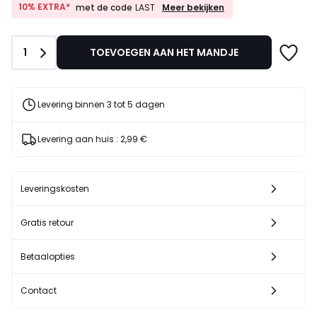
10%
10% EXTRA*
Meer bekijken
met de code
LAST
EXTRA*
met
de
Aantal
1
TOEVOEGEN AAN HET MANDJE
code
LAST
Levering binnen 3 tot 5 dagen
Levering aan huis :
2,99 €
Leveringskosten
Gratis retour
Betaalopties
Contact