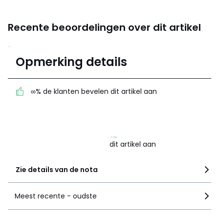
Recente beoordelingen over dit artikel
5
Opmerking details
(5)
gemiddelde bereikt
door alle landen
∞% de klanten bevelen dit artikel aan
100% gecertificeerde beoordelingen,
La Redoute zet zich in
∞% de klanten bevelen
dit artikel aan
Zie details van de nota
Meest recente - oudste