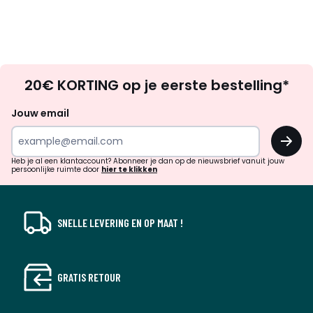
Op
20€ KORTING op je eerste bestelling*
zoek
naar
Jouw email
inspiratie
OK
en
!
verrassingen?
Heb je al een klantaccount? Abonneer je dan op de nieuwsbrief vanuit jouw
persoonlijke ruimte door
hier te klikken
SNELLE LEVERING EN OP MAAT !
GRATIS RETOUR