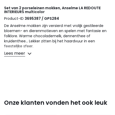
Set van 2 porseleinen mokken, Anselme
LA REDOUTE
INTERIEURS
multicolor
Product-ID
3695387 / GPS284
De Anselme mokken zijn versierd met vrolijk gestileerde
bloemen- en dierenmotieven en spelen met fantasie en
folklore. Warme chocolademelk, dennenthee of
kruidenthee... Lekker zitten bij het haardvuur in een
feestelijke sfeer.
Een creatie van onze ontwerpers La Redoute Intérieurs.
Lees meer
Omschrijving
• In porselein
• Folkmotieven
• Verkocht per set van 2
Onderhoud
• Mag in de vaatwas en microwave
Onze klanten vonden het ook leuk
Afmetingen
• Diameter : 8,5 cm
• Hoogte : 9 cm