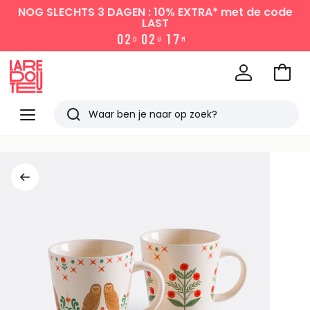
NOG SLECHTS 3 DAGEN : 10% EXTRA*
met de code
LAST
0
2
0
2
1
7
D
U
M
Naar
het
La
winke
Redoute
Menu
Zoeken
Laatst
bekeken