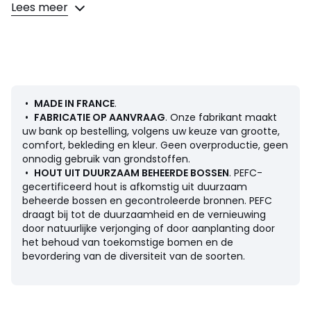
Lees meer
Dankzij het express systeem kan de bank in een oogwenk
omgevormd worden tot bed (d.m.v. een klein handvatje
achter de rugkussens), zonder moeite en zonder de
kussens te moeten wegnemen.
Made in France.
Comfort zitting
: een evenwichtig comfort
•
MADE IN FRANCE
.
Comfort rugleuning
: een evenwichtig comfort
•
FABRICATIE OP AANVRAAG
. Onze fabrikant maakt
Slaapzone : af en toe
uw bank op bestelling, volgens uw keuze van grootte,
comfort, bekleding en kleur. Geen overproductie, geen
Afmetingen
onnodig gebruik van grondstoffen.
2-zit
•
HOUT UIT DUURZAAM BEHEERDE BOSSEN
. PEFC-
• Lengte : 165 cm
gecertificeerd hout is afkomstig uit duurzaam
• Hoogte : 85 cm
beheerde bossen en gecontroleerde bronnen. PEFC
• Diepte : 98 cm
draagt bij tot de duurzaamheid en de vernieuwing
• Zitting : B140 x H43 x D57 cm
door natuurlijke verjonging of door aanplanting door
• Slaapzone opengevouwen : 228 cm
het behoud van toekomstige bomen en de
• Slaapzone : dikte 14 cm, breedte 120 x lengte 195 cm
bevordering van de diversiteit van de soorten.
• Gewicht: 100 kg
3-zit
• Lengte : 185 cm