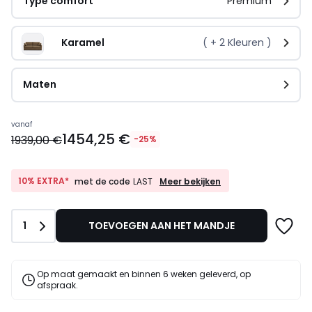
Type comfort
Premium
Karamel
( +
2
Kleuren )
Maten
Prijs
vanaf
1454,25 €
vanaf
1939,00 €
-25%
1454,25
€
In
10%
10% EXTRA*
Meer bekijken
met de code
LAST
EXTRA*
plaats
met
van
de
1939,00
Aantal
1
TOEVOEGEN AAN HET MANDJE
code
€
LAST
25%
korting
Op maat gemaakt en binnen 6 weken geleverd, op
toegepast.
afspraak.