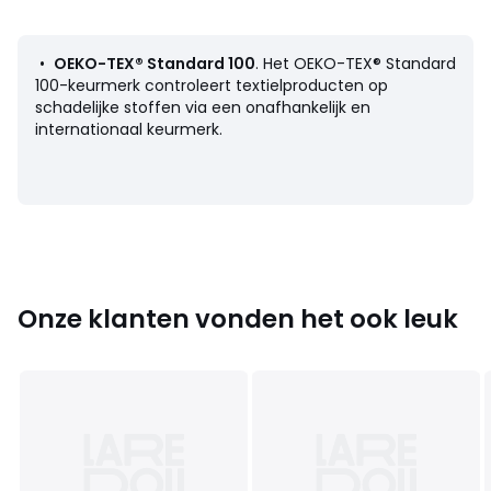
• Afwerking met volant van 5 cm
• Kussensloop afzonderlijk verkrijgbaar
•
OEKO-TEX® Standard 100
. Het OEKO-TEX® Standard
Onderhoud
100-keurmerk controleert textielproducten op
• Wassen op 60°
schadelijke stoffen via een onafhankelijk en
• Door te wassen op 40° in plaats van 60°, verminder je
internationaal keurmerk.
het energieverbruik
Afmetingen
• 50 x 70 cm : rechthoekige sloop
• 63 x 63 cm : vierkante sloop
Onze klanten vonden het ook leuk
Productfiche met betrekking tot milieukwaliteiten en -
kenmerken
• Herkomst van de productie (weving, verving, confectie):
Bangladesh
Kleuren
Pastelblauw/wit, Groen/beige, Antracietgrijs /
Keibeige, Beige/Wit, Beige/sienna aarde