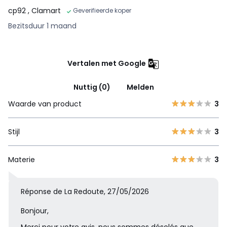
cp92
, Clamart
Geverifieerde koper
Bezitsduur 1 maand
Vertalen met Google
Nuttig (0)
Melden
Waarde van product
3
Stijl
3
Materie
3
Réponse de La Redoute, 27/05/2026
Bonjour,
Merci pour votre avis, nous sommes désolés que