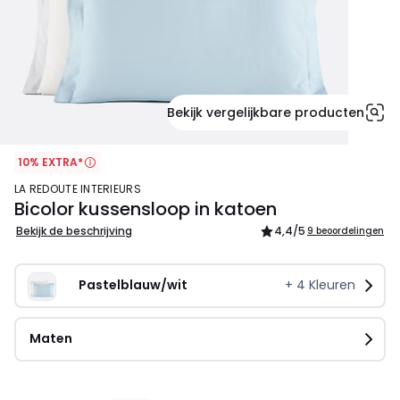
Bekijk vergelijkbare producten
10% EXTRA*
LA REDOUTE INTERIEURS
Bicolor kussensloop in katoen
Bekijk de beschrijving
4,4
/5
9 beoordelingen
Pastelblauw/wit
+
4
Kleuren
Maten
5,19