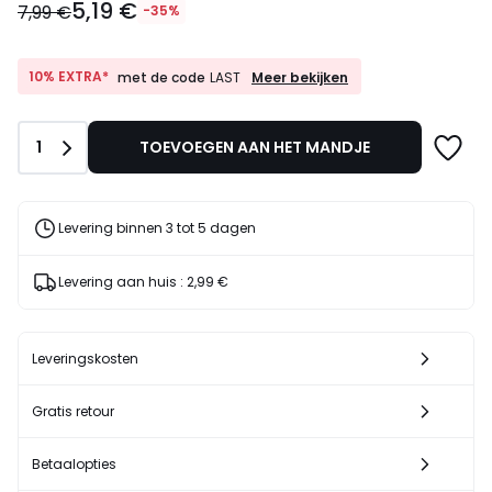
5,19 €
€
7,99 €
-35%
In
plaats
van
10%
10% EXTRA*
Meer bekijken
met de code
LAST
EXTRA*
7,99
met
€
de
35%
Aantal
1
TOEVOEGEN AAN HET MANDJE
code
korting
LAST
toegepast.
Levering binnen 3 tot 5 dagen
Levering aan huis :
2,99 €
Leveringskosten
Gratis retour
Betaalopties