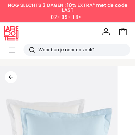
NOG SLECHTS 3 DAGEN : 10% EXTRA*
met de code
LAST
0
2
0
9
1
8
D
U
M
Naar
het
La
winke
Redoute
Menu
Zoeken
Laatst
bekeken