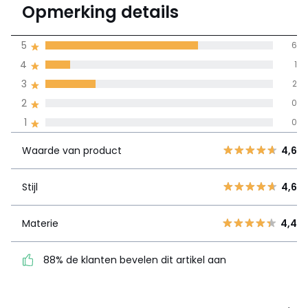
4,4
Opmerking details
(9)
gemiddelde bereikt
5
6
door alle landen
4
1
3
2
100% gecertificeerde beoordelingen,
La Redoute zet zich in
2
0
Waarde van
5
6
4,6
1
0
product
4
1
Waarde van product
4,6
3
2
Stijl
4,6
2
0
Stijl
4,6
1
0
Materie
4,4
Materie
4,4
88% de klanten bevelen
dit artikel aan
88% de klanten bevelen dit artikel aan
Zie details van de nota