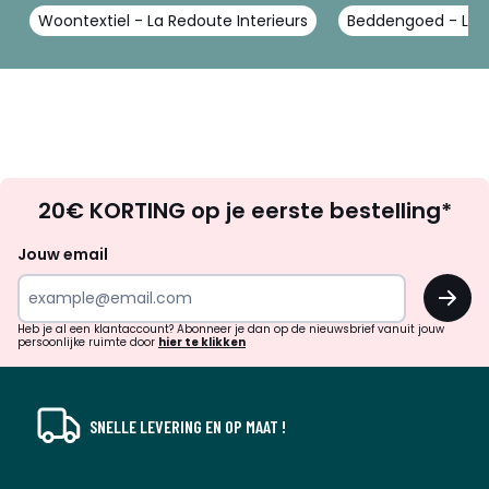
Woontextiel - La Redoute Interieurs
Beddengoed - La R
Op
20€ KORTING op je eerste bestelling*
zoek
naar
Jouw email
inspiratie
OK
en
!
verrassingen?
Heb je al een klantaccount? Abonneer je dan op de nieuwsbrief vanuit jouw
persoonlijke ruimte door
hier te klikken
SNELLE LEVERING EN OP MAAT !