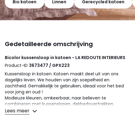
Bio katoen
Linnen
Gerecycled katoen
Gedetailleerde omschrijving
Bicolor kussensloop in katoen - LA REDOUTE INTERIEURS
Product-ID
3673477 / GPX223
Kussensloop in katoen. Katoen maakt deel uit van ons
dagelijks leven. We houden van zijn soepelheid en
zachtheid. Gemakkelijk te gebruiken, ideaal voor het bed
voor jong en oud !
Modieuze kleuren, omkeerbaar, naar believen te
combineren met kussenslopen, dekbedovertrekken,
hoeslakens en lakens SCENARIO UNI.
Lees meer
Omschrijving
• 100% katoen
• 57 draden/cm²