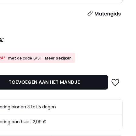
l
Matengids
 €
10%
RA*
Meer bekijken
met de code
LAST
EXTRA*
met
de
code
TOEVOEGEN AAN HET MANDJE
LAST
ering binnen 3 tot 5 dagen
ering aan huis :
2,99 €