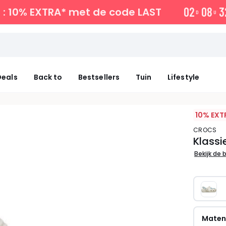
0
2
0
8
3
: 10% EXTRA*
met de code LAST
D
U
eals
Back to
Bestsellers
Tuin
Lifestyle
10% EXT
CROCS
Klass
Bekijk de 
Mate