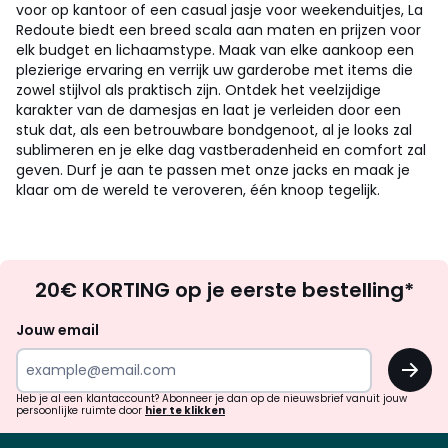
voor op kantoor of een casual jasje voor weekenduitjes, La
Redoute biedt een breed scala aan maten en prijzen voor
elk budget en lichaamstype. Maak van elke aankoop een
plezierige ervaring en verrijk uw garderobe met items die
zowel stijlvol als praktisch zijn. Ontdek het veelzijdige
karakter van de damesjas en laat je verleiden door een
stuk dat, als een betrouwbare bondgenoot, al je looks zal
sublimeren en je elke dag vastberadenheid en comfort zal
geven. Durf je aan te passen met onze jacks en maak je
klaar om de wereld te veroveren, één knoop tegelijk.
Op
20€ KORTING op je eerste bestelling*
zoek
naar
Jouw email
inspiratie
OK
en
!
verrassingen?
Heb je al een klantaccount? Abonneer je dan op de nieuwsbrief vanuit jouw
persoonlijke ruimte door
hier te klikken