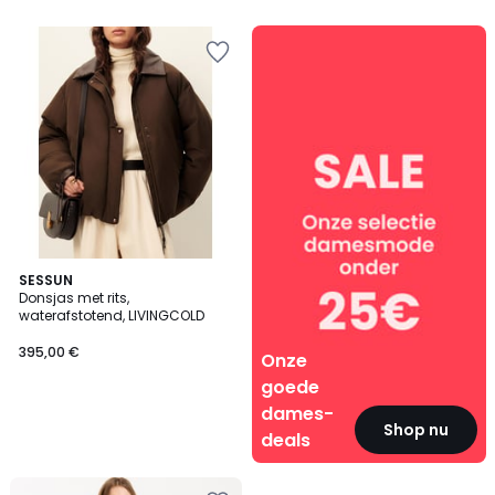
5
5
Onze
goede
dames-
deals
SESSUN
Donsjas met rits,
waterafstotend, LIVINGCOLD
395,00 €
Onze
goede
dames-
Shop nu
deals