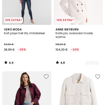
10% EXTRA*
10% EXTRA*
4,4
4,8
VERO MODA
2
ANNE WEYBURN
/ 5
/ 5
Kort jasje met rits, imitatieleer
Korte jas, oversized model,
Kleuren
wolmix
59,99 €
149,00 €
38,99 €
-35%
104,30 €
-30%
4,4
4,8
/
/
5
5