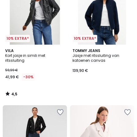
10% EXTRA*
10% EXTRA*
4,5
VILA
TOMMY JEANS
/ 5
Kort jasje in simili met
Jasje met ritssluiting van
ritssluiting
katoenen canvas
59,99 €
139,90 €
41,99 €
-30%
4,5
/
5