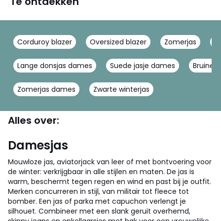
Te ontdekken
Corduroy blazer
Oversized blazer
Zomerjas
G
Lange donsjas dames
Suede jasje dames
Bruine b
Zomerjas dames
Zwarte winterjas
Alles over:
Damesjas
Mouwloze jas, aviatorjack van leer of met bontvoering voor
de winter: verkrijgbaar in alle stijlen en maten. De jas is
warm, beschermt tegen regen en wind en past bij je outfit.
Merken concurreren in stijl, van militair tot fleece tot
bomber. Een jas of parka met capuchon verlengt je
silhouet. Combineer met een slank geruit overhemd,