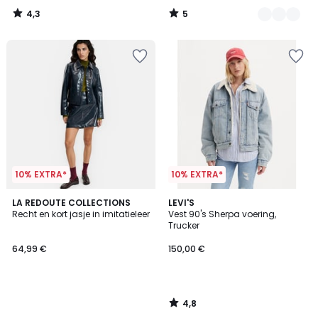
van
4,3
5
44,99
/
/
5
5
€
25%
korting
toegepast.
10% EXTRA*
10% EXTRA*
4,8
LA REDOUTE COLLECTIONS
LEVI'S
/ 5
Recht en kort jasje in imitatieleer
Vest 90's Sherpa voering,
Trucker
64,99 €
150,00 €
4,8
/