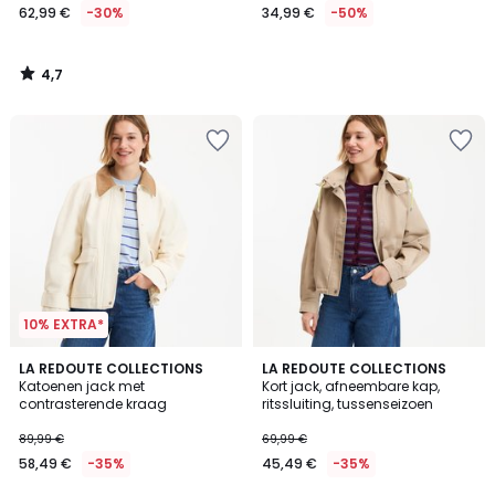
62,99 €
-30%
34,99 €
-50%
4,7
/
5
10% EXTRA*
4,7
4
LA REDOUTE COLLECTIONS
LA REDOUTE COLLECTIONS
/ 5
/
Katoenen jack met
Kort jack, afneembare kap,
5
contrasterende kraag
ritssluiting, tussenseizoen
89,99 €
69,99 €
58,49 €
-35%
45,49 €
-35%