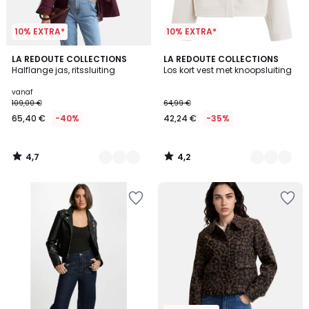
10% EXTRA*
10% EXTRA*
4,7
4,2
2
LA REDOUTE COLLECTIONS
2
LA REDOUTE COLLECTIONS
/ 5
/ 5
Halflange jas, ritssluiting
Los kort vest met knoopsluiting
Kleuren
Kleuren
vanaf
109,00 €
64,99 €
65,40 €
-40%
42,24 €
-35%
4,7
4,2
/
/
5
5