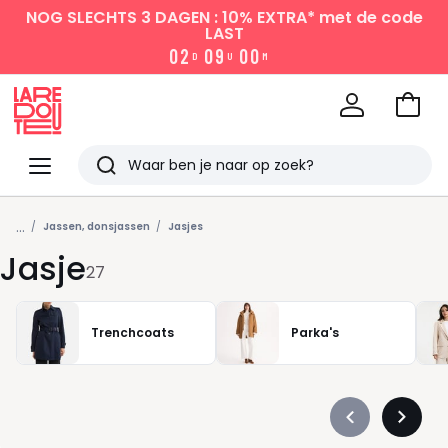
NOG SLECHTS 3 DAGEN : 10% EXTRA*
met de code
LAST
0
2
0
9
0
0
D
U
M
Naar
het
La
winke
Redoute
Menu
Zoeken
Laatst
...
bekeken
Jassen, donsjassen
Jasjes
Jasje
27
Trenchcoats
Parka's
Précédent
Suivan
-
-