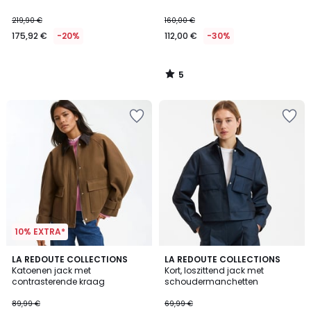
219,90 €
160,00 €
175,92 €
-20%
112,00 €
-30%
5
/
5
10% EXTRA*
4,7
LA REDOUTE COLLECTIONS
LA REDOUTE COLLECTIONS
/ 5
Katoenen jack met
Kort, loszittend jack met
contrasterende kraag
schoudermanchetten
89,99 €
69,99 €