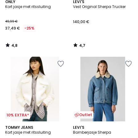
4,8
4,7
ONLY
LEVI'S
/ 5
/ 5
Kort jasje met ritssluiting
Vest Original Sherpa Trucker
49,99 €
140,00 €
37,49 €
-25%
4,8
4,7
/
/
5
5
Outlet
10% EXTRA*
5
TOMMY JEANS
LEVI'S
/
Kort jasje met ritssluiting
Bomberjasje Sherpa
5