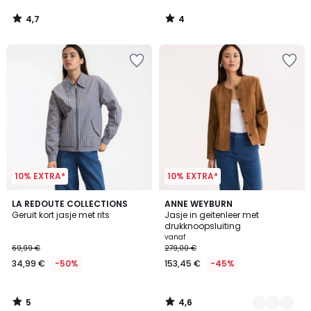
4,7
4
/
/
5
5
10% EXTRA*
10% EXTRA*
5
4,6
LA REDOUTE COLLECTIONS
2
ANNE WEYBURN
/
/ 5
Geruit kort jasje met rits
Jasje in geitenleer met
Kleuren
5
drukknoopsluiting
vanaf
69,99 €
279,00 €
34,99 €
-50%
153,45 €
-45%
5
4,6
/
/