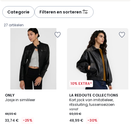
défiler
défiler
à
à
Categorie
Filteren en sorteren
gauche
droite
27 artikelen
10% EXTRA*
4,3
5
ONLY
3
LA REDOUTE COLLECTIONS
/ 5
/
Jasje in similileer
Kort jack van imitatieleer,
Kleuren
5
ritssluiting, tussenseizoen
33,74
vanaf
44,99 €
69,99 €
€
33,74 €
-25%
48,99 €
-30%
In
plaats