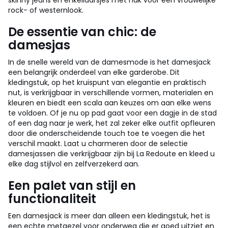
skinny jeans en enkellaarsjes met hak voor een vrouwelijke
rock- of westernlook.
De essentie van chic: de
damesjas
In de snelle wereld van de damesmode is het damesjack
een belangrijk onderdeel van elke garderobe. Dit
kledingstuk, op het kruispunt van elegantie en praktisch
nut, is verkrijgbaar in verschillende vormen, materialen en
kleuren en biedt een scala aan keuzes om aan elke wens
te voldoen. Of je nu op pad gaat voor een dagje in de stad
of een dag naar je werk, het zal zeker elke outfit opfleuren
door die onderscheidende touch toe te voegen die het
verschil maakt. Laat u charmeren door de selectie
damesjassen die verkrijgbaar zijn bij La Redoute en kleed u
elke dag stijlvol en zelfverzekerd aan.
Een palet van stijl en
functionaliteit
Een damesjack is meer dan alleen een kledingstuk, het is
een echte metgezel voor onderweg die er goed uitziet en