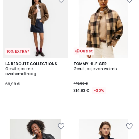
Outlet
10% EXTRA*
LA REDOUTE COLLECTIONS
TOMMY HILFIGER
Geruite jas met
Geruit jasje van wolmix
overhemdkraag
69,99 €
449,90 €
314,93 €
-30%