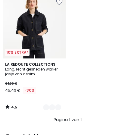
10% EXTRA*
4,5
2
LA REDOUTE COLLECTIONS
/ 5
Lang, recht gesneden worker-
Kleuren
jasje van denim
64,99 €
45,49 €
-30%
4,5
/
5
Pagina 1 van 1