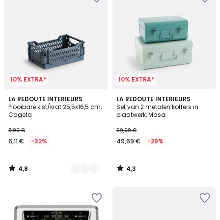
10% EXTRA*
10% EXTRA*
4,8
4,3
3
LA REDOUTE INTERIEURS
LA REDOUTE INTERIEURS
/ 5
/ 5
Plooibare kist/krat 25,5x16,5 cm,
Set van 2 metalen koffers in
Kleuren
Cageta
plaatwerk, Masa
8,99 €
69,99 €
6,11 €
-32%
49,69 €
-29%
4,8
4,3
/
/
5
5