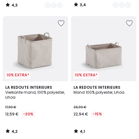
van
3,4
4,3
84,99
/
/
5
5
€
30%
korting
toegepast.
10% EXTRA*
10% EXTRA*
4,2
4,1
LA REDOUTE INTERIEURS
LA REDOUTE INTERIEURS
/ 5
/ 5
Vierkante mand, 100% polyester,
Mand 100% polyester, Lihoa
Lihoa
17,99 €
26,99 €
12,59 €
-30%
22,94 €
-15%
4,2
4,1
/
/
5
5