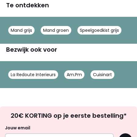
Te ontdekken
Mand grijs
Mand groen
Speelgoedkist grijs
Bezwijk ook voor
La Redoute Interieurs
Am.Pm
Cuisinart
Op
20€ KORTING op je eerste bestelling*
zoek
naar
Jouw email
inspiratie
OK