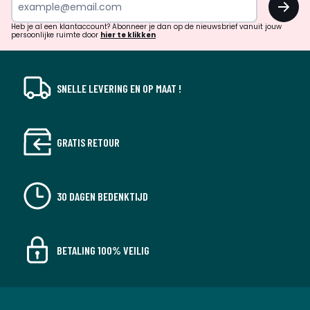
en
!
verrassingen?
Heb je al een klantaccount? Abonneer je dan op de nieuwsbrief vanuit jouw
persoonlijke ruimte door
hier te klikken
SNELLE LEVERING EN OP MAAT !
GRATIS RETOUR
30 DAGEN BEDENKTIJD
BETALING 100% VEILIG