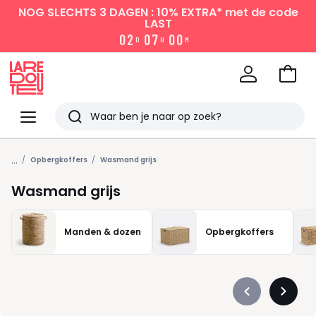
NOG SLECHTS 3 DAGEN : 10% EXTRA*
met de code
LAST
0
2
0
7
0
0
D
U
M
Naar
het
La
winke
Redoute
Menu
Zoeken
Laatst
...
bekeken
Opbergkoffers
Wasmand grijs
Wasmand grijs
Manden & dozen
Opbergkoffers
Précédent
Suivan
-
-