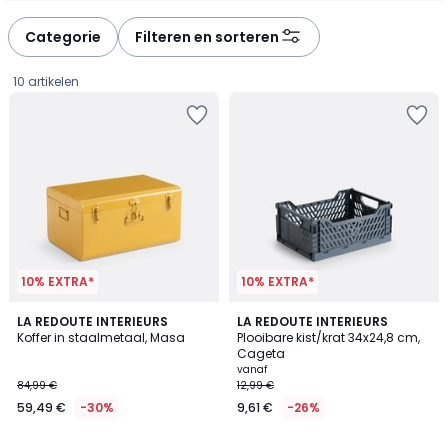
défiler
défiler
à
à
Categorie
Filteren en sorteren
gauche
droite
10 artikelen
10% EXTRA*
10% EXTRA*
4,3
3,4
4
LA REDOUTE INTERIEURS
5
LA REDOUTE INTERIEURS
/ 5
/ 5
Koffer in staalmetaal, Masa
Plooibare kist/krat 34x24,8 cm,
Kleuren
Kleuren
Cageta
59,49
vanaf
84,99 €
12,99 €
€
59,49 €
-30%
9,61 €
-26%
In
plaats