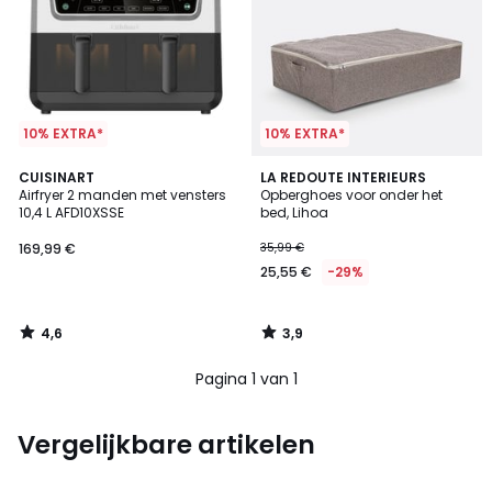
10% EXTRA*
10% EXTRA*
4,6
3,9
CUISINART
LA REDOUTE INTERIEURS
/ 5
/ 5
Airfryer 2 manden met vensters
Opberghoes voor onder het
10,4 L AFD10XSSE
bed, Lihoa
169,99 €
35,99 €
25,55 €
-29%
4,6
3,9
/
/
5
5
Pagina 1 van 1
Vergelijkbare artikelen