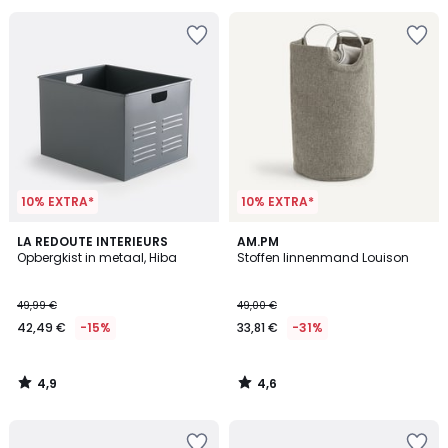
10% EXTRA*
10% EXTRA*
4,9
4,6
LA REDOUTE INTERIEURS
AM.PM
/ 5
/ 5
Opbergkist in metaal, Hiba
Stoffen linnenmand Louison
49,99 €
49,00 €
42,49 €
-15%
33,81 €
-31%
4,9
4,6
/
/
5
5