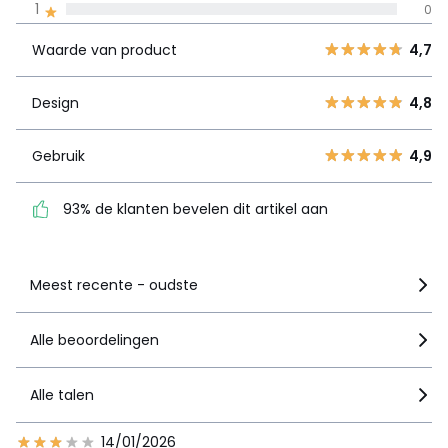
4,7
1
0
product
4
0
Waarde van product
4,7
3
2
Design
4,8
2
0
Design
4,8
1
0
Gebruik
4,9
Gebruik
4,9
93% de klanten bevelen
dit artikel aan
93% de klanten bevelen dit artikel aan
Zie details van de nota
Meest recente - oudste
Alle beoordelingen
Alle talen
14/01/2026