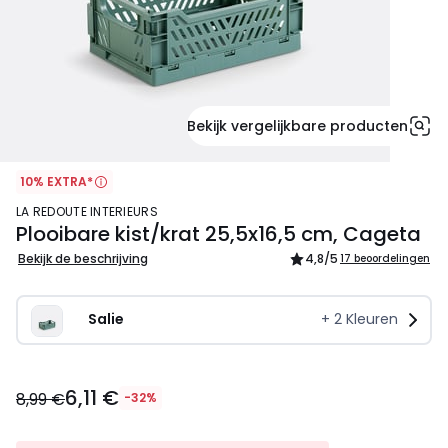
Bekijk vergelijkbare producten
10% EXTRA*
LA REDOUTE INTERIEURS
Plooibare kist/krat 25,5x16,5 cm, Cageta
Bekijk de beschrijving
4,8
/5
17 beoordelingen
Salie
+
2
Kleuren
6,11
6,11 €
€
8,99 €
-32%
In
plaats