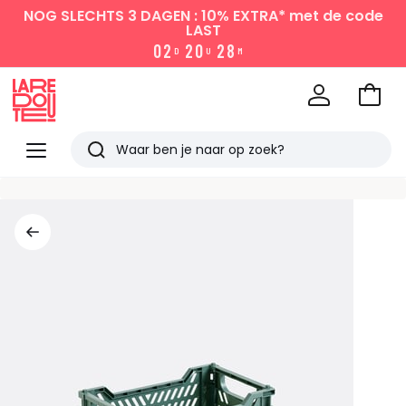
NOG SLECHTS 3 DAGEN : 10% EXTRA*
met de code
LAST
0
2
2
0
2
8
D
U
M
Naar
het
La
winke
Redoute
Menu
Zoeken
Laatst
bekeken