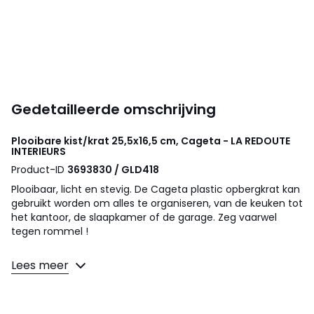
Gedetailleerde omschrijving
Plooibare kist/krat 25,5x16,5 cm, Cageta - LA REDOUTE
INTERIEURS
Product-ID
3693830 / GLD418
Plooibaar, licht en stevig. De Cageta plastic opbergkrat kan
gebruikt worden om alles te organiseren, van de keuken tot
het kantoor, de slaapkamer of de garage. Zeg vaarwel
tegen rommel !
Omschrijving
Lees meer
• 100% polypropyleen
• 2 handgrepen
• Plooibaar