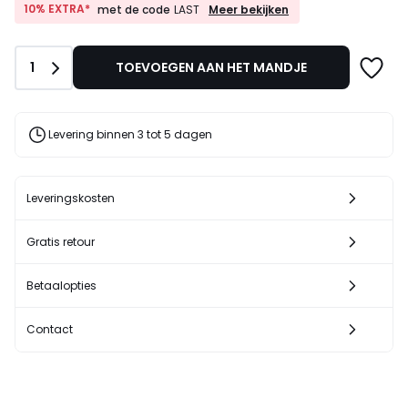
van
10%
10% EXTRA*
Meer bekijken
met de code
LAST
EXTRA*
8,99
met
€
de
32%
Aantal
1
TOEVOEGEN AAN HET MANDJE
code
korting
LAST
toegepast.
Levering binnen 3 tot 5 dagen
Leveringskosten
Gratis retour
Betaalopties
Contact