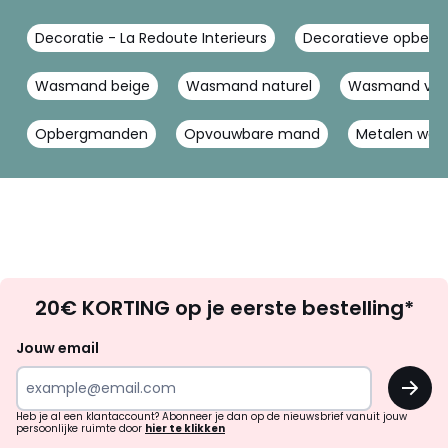
Decoratie - La Redoute Interieurs
Decoratieve opberger
Wasmand beige
Wasmand naturel
Wasmand voo
Opbergmanden
Opvouwbare mand
Metalen wa
Op
20€ KORTING op je eerste bestelling*
zoek
naar
Jouw email
inspiratie
OK
en
!
verrassingen?
Heb je al een klantaccount? Abonneer je dan op de nieuwsbrief vanuit jouw
persoonlijke ruimte door
hier te klikken