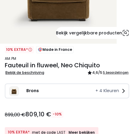
Bekijk vergelijkbare producten
10% EXTRA*
Made in France
AM.PM
Fauteuil in fluweel, Neo Chiquito
Bekijk de beschrijving
4,6
/5
5 beoordelingen
Brons
+
4
Kleuren
809,10
809,10 €
€
899,00 €
-10%
In
plaats
van
10%
10% EXTRA*
Meer bekijken
met de code
LAST