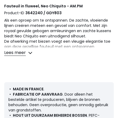
Fauteuil in fluweel, Neo Chiquito - AM.PM
Product-ID
3642240 / GDY803
Als een oproep om te ontspannen. De zachte, vloeiende
lijnen creëren meteen een gevoel van comfort. Met zijn
royaal gevulde gebogen armleuningen en zachte kussens
biedt Neo Chiquito een uitnodigend silhouet.
De afwerking met biezen voegt een vleugje elegantie toe
aan deze gezellige fauteuil met een ontspannen
uitstraling. Een AMPM-creatie, gemaakt in Frankrijk.
Lees meer
Comfort zitting
: zacht onthaal en soepele steun
Comfort rugleuning
: zacht en omhullend
Zitting : standaard hoogte en diepte
Omschrijving
• Bekleding in fluweel van 100% polyester
•
MADE IN FRANCE
.
• Gepaspeleerde ton sur ton afwerking
•
FABRICATIE OP AANVRAAG
. Door alleen het
• Stofstalen beschikbaar op de site, tik "Neo Chiquito
bestelde artikel te produceren, blijven de bronnen
stofstalen" in de zoekmotor
behouden. Geen overproductie, geen onnodig gebruik
• Structuur beuken, massief grenen en spaanplaat. PEFC™
van grondstoffen.
gecertificeerd hout
•
HOUT UIT DUURZAAM BEHEERDE BOSSEN
. PEFC-