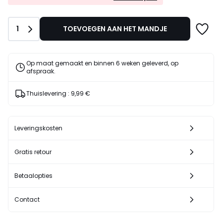
EXTRA*
899,00
met
€
de
10%
Aantal
1
TOEVOEGEN AAN HET MANDJE
code
korting
LAST
toegepast.
Op maat gemaakt en binnen 6 weken geleverd, op
afspraak.
Thuislevering :
9,99 €
Leveringskosten
Gratis retour
Betaalopties
Contact