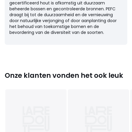
• Poten in berkenhout, nitrocellulose vernis, hoogte 4 cm
gecertificeerd hout is afkomstig uit duurzaam
• Ophanging door elastische en gekruiste riemen
beheerde bossen en gecontroleerde bronnen. PEFC
draagt bij tot de duurzaamheid en de vernieuwing
Vulling
door natuurlijke verjonging of door aanplanting door
• Zitkussens gevuld met HR 35 kg/m³ polyurethaan
het behoud van toekomstige bomen en de
mousse afgedekt met een perkalzak gevuld met een mix
bevordering van de diversiteit van de soorten.
van veren en schuimvlokken
• Rugkussens en extra kussens gevuld met holle vezels
100% polyester
Onderhoud
• Volledig afhoesbaar
• Droogkuis
Onze klanten vonden het ook leuk
Kwaliteit
• 5 jaar commerciële garantie van La Redoute : op
structuur
• 2 jaar wettelijke garantie : bekleding
Afmetingen
• B90 x H82 x D95 cm
• Zitting : B58 x H43 x D55 cm