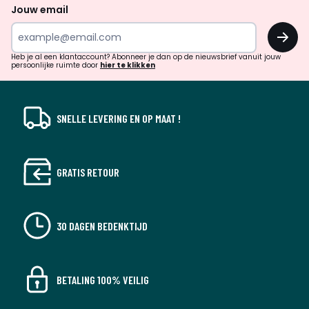
naar
Jouw email
inspiratie
OK
en
!
verrassingen?
Heb je al een klantaccount? Abonneer je dan op de nieuwsbrief vanuit jouw
persoonlijke ruimte door
hier te klikken
SNELLE LEVERING EN OP MAAT !
GRATIS RETOUR
30 DAGEN BEDENKTIJD
BETALING 100% VEILIG