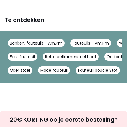
Te ontdekken
Banken, fauteuils - Am.Pm
Fauteuils - Am.Pm
Woo
Ecru fauteuil
Retro eetkamerstoel hout
Oorfauteu
Oker stoel
Made fauteuil
Fauteuil boucle Stof
Op
20€ KORTING op je eerste bestelling*
zoek