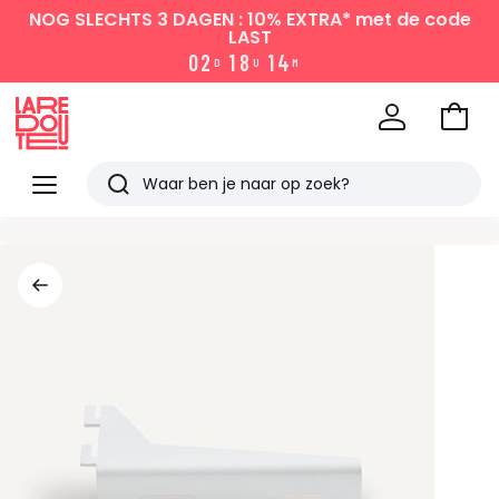
NOG SLECHTS 3 DAGEN : 10% EXTRA*
met de code
LAST
0
2
1
8
1
4
D
U
M
Naar
het
La
winke
Redoute
Menu
Zoeken
Laatst
bekeken