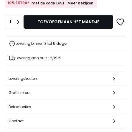
van
10%
10% EXTRA*
Meer bekijken
met de code
LAST
EXTRA*
19,00
met
€
de
35%
Aantal
1
TOEVOEGEN AAN HET MANDJE
code
korting
LAST
toegepast.
Levering binnen 3 tot 5 dagen
Levering aan huis :
2,99 €
Leveringskosten
Gratis retour
Betaalopties
Contact