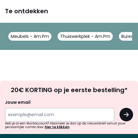
Te ontdekken
Meubels - Am.Pm
Thuiswerkplek - Am.Pm
Bureau
Op
20€ KORTING op je eerste bestelling*
zoek
naar
Jouw email
inspiratie
OK
en
!
verrassingen?
Heb je al een klantaccount? Abonneer je dan op de nieuwsbrief vanuit jouw
persoonlijke ruimte door
hier te klikken