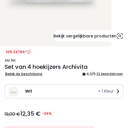
Bekijk vergelijkbare producten
10% EXTRA*
AM.PM
Set van 4 hoekijzers Archivita
Bekijk de beschrijving
4,3
/5
32 beoordelingen
Wit
+
1
Kleur
12,35
12,35 €
€
19,00 €
-35%
In
plaats