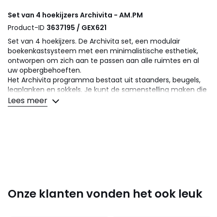
Set van 4 hoekijzers Archivita - AM.PM
Product-ID
3637195 / GEX621
Set van 4 hoekijzers. De Archivita set, een modulair
boekenkastsysteem met een minimalistische esthetiek,
ontworpen om zich aan te passen aan alle ruimtes en al
uw opbergbehoeften.
Het Archivita programma bestaat uit staanders, beugels,
legplanken en sokkels. Je kunt de samenstelling maken die
je wilt.
Lees meer
De staanders moeten aan de muur worden bevestigd en
dienen als structuur.
De hoekijzers maken de verbinding tussen de houten delen
en de staanders. Ze zijn multi-positioneel, dus u kunt de
hoogte van de planken en de sokkels naar wens
aanpassen. Dragers, beugels, legplanken en bekisting,
worden elk afzonderlijk verkocht.
Deze hoekijzers zijn compatibel met alle Archivita
Onze klanten vonden het ook leuk
staanders en alleen met houten elementen met een
diepte van 18, 25, 28 of 35 cm . Ze zijn niet compatibel met
de houten elementen met een diepte van 42 cm.