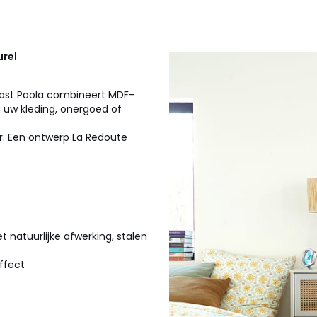
urel
ekast Paola combineert MDF-
u uw kleding, onergoed of
r. Een ontwerp La Redoute
 natuurlijke afwerking, stalen
ffect