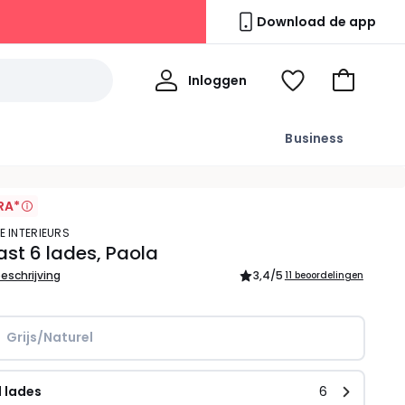
Download de app
Mijn
Inloggen
Kijk
Naar
profiel
mijn
het
wishlist
winkelma
Business
RA*
E INTERIEURS
st 6 lades, Paola
beschrijving
3,4
/5
11 beoordelingen
Grijs/Naturel
 lades
6