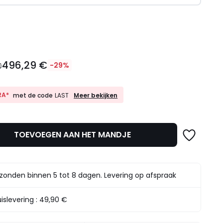
l
496,29 €
€
-29%
10%
RA*
Meer bekijken
met de code
LAST
EXTRA*
met
de
code
TOEVOEGEN AAN HET MANDJE
LAST
t.
zonden binnen 5 tot 8 dagen. Levering op afspraak
islevering :
49,90 €