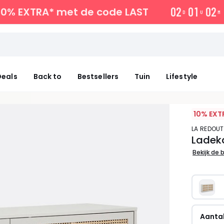
0
2
0
1
0
2
10% EXTRA*
met de code LAST
D
U
M
eals
Back to
Bestsellers
Tuin
Lifestyle
10% EXT
LA REDOUT
Ladeka
Bekijk de 
Aantal