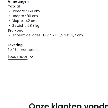
Afmetingen
Totaal
:
• Breedte : 160 cm
• Hoogte : 86 cm
• Diepte : 42 cm
• Gewicht: 68,3 kg
Bruikbaar
• Binnenzijde lades : L72,4 x H15,9 x D33,7 cm
Levering
Zelf te monteren. .
! .
Lees meer
Afmetingen en gewicht van de pakketten
2 pakketten
• B61 x H21 x D50 cm, 37,5 kg
• B174 x H15 x D50 cm, 38,5 kg
Kleuren
Grijs/Naturel
Maten
één maat
Downloads
Onze klanten vonde