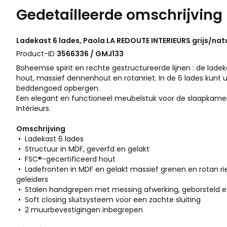
Gedetailleerde omschrijving
Ladekast 6 lades, Paola
LA REDOUTE INTERIEURS
grijs/nat
Product-ID
3566336 / GMJ133
Boheemse spirit en rechte gestructureerde lijnen : de lad
hout, massief dennenhout en rotanriet. In de 6 lades kunt 
beddengoed opbergen.
Een elegant en functioneel meubelstuk voor de slaapkame
Intérieurs.
Omschrijving
• Ladekast 6 lades
• Structuur in MDF, geverfd en gelakt
• FSC®-gecertificeerd hout
• Ladefronten in MDF en gelakt massief grenen en rotan riet
geleiders
• Stalen handgrepen met messing afwerking, geborsteld e
• Soft closing sluitsysteem voor een zachte sluiting
• 2 muurbevestigingen inbegrepen