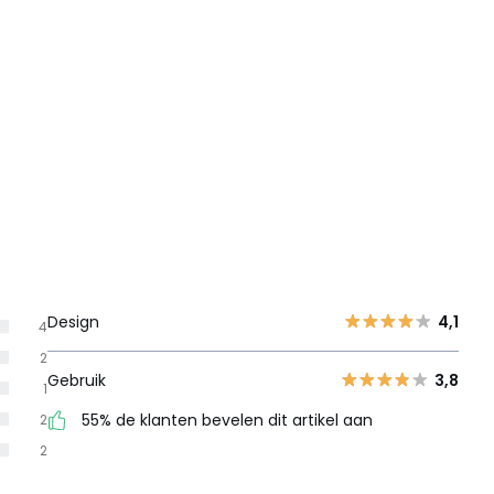
Design
4,1
4
2
Gebruik
3,8
1
55% de klanten bevelen dit artikel aan
2
2