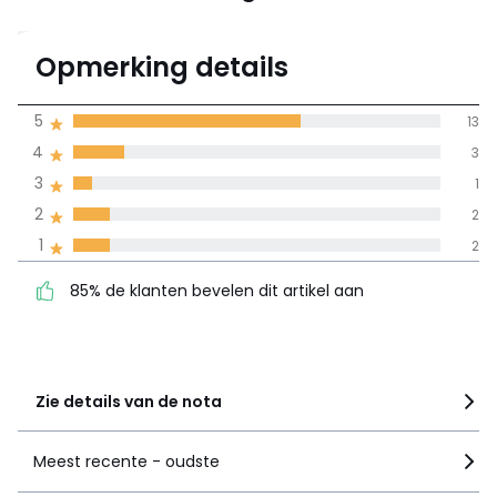
4,1
Opmerking details
(21)
gemiddelde bereikt
5
13
door alle landen
4
3
3
1
100% gecertificeerde beoordelingen,
La Redoute zet zich in
2
2
85% de klanten bevelen
5
13
1
2
dit artikel aan
4
3
85% de klanten bevelen dit artikel aan
3
1
2
2
1
2
Zie details van de nota
Meest recente - oudste