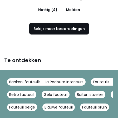
Nuttig (4)
Melden
Bekijk meer beoordelingen
Te ontdekken
Banken, fauteuils - La Redoute Interieurs
Fauteuils - L
Retro fauteuil
Gele fauteuil
Buiten stoelen
Wi
Fauteuil beige
Blauwe fauteuil
Fauteuil bruin