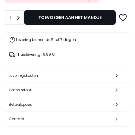
EXTRA*
419,00
met
€
de
25%
Aantal
1
TOEVOEGEN AAN HET MANDJE
code
korting
LAST
toegepast.
Levering binnen de 5 tot 7 dagen
Thuislevering :
9,99 €
Leveringskosten
Gratis retour
Betaalopties
Contact