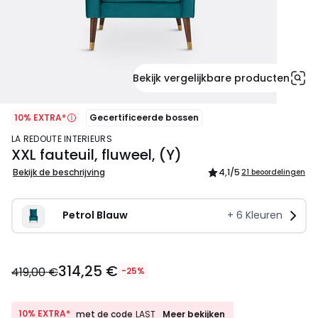
Bekijk vergelijkbare producten
10% EXTRA*
Gecertificeerde bossen
LA REDOUTE INTERIEURS
XXL fauteuil, fluweel, (Y)
Bekijk de beschrijving
4,1
/5
21 beoordelingen
Petrol Blauw
+
6
Kleuren
314,25
314,25 €
€
419,00 €
-25%
In
plaats
van
10%
10% EXTRA*
Meer bekijken
met de code
LAST