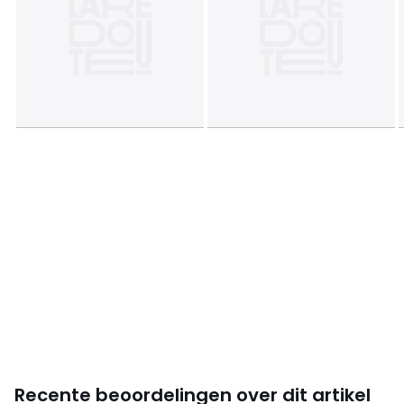
• Gewicht: 18,5 kg
Afmetingen en gewicht van de pakketten
1 pakket
• B101 x H71 x D80 cm, 23 kg
Kleuren
Petrol Blauw, Tabak, Motief Blauw/Geel,
Blauw/Groen, Oker, Terracotta , Grijsgroen
Maten
1-zit
Recente beoordelingen over dit artikel