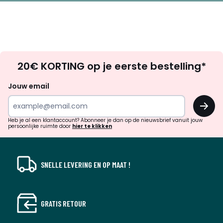
Op
20€ KORTING op je eerste bestelling*
zoek
naar
Jouw email
inspiratie
OK
en
!
verrassingen?
Heb je al een klantaccount? Abonneer je dan op de nieuwsbrief vanuit jouw
persoonlijke ruimte door
hier te klikken
SNELLE LEVERING EN OP MAAT !
GRATIS RETOUR