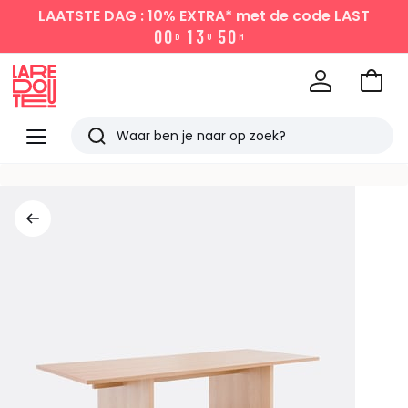
LAATSTE DAG : 10% EXTRA*
met de code LAST
0
0
1
3
5
0
D
U
M
Naar
het
La
winke
Redoute
Menu
Zoeken
Laatst
bekeken