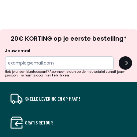
Op
20€ KORTING op je eerste bestelling*
zoek
naar
Jouw email
inspiratie
OK
en
!
verrassingen?
Heb je al een klantaccount? Abonneer je dan op de nieuwsbrief vanuit jouw
persoonlijke ruimte door
hier te klikken
SNELLE LEVERING EN OP MAAT !
GRATIS RETOUR