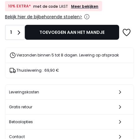
plaats
van
10%
10% EXTRA*
Meer bekijken
met de code
LAST
EXTRA*
799,00
Bekijk hier de bijbehorende stoelen>
met
€
de
20%
code
korting
Aantal
1
TOEVOEGEN AAN HET MANDJE
LAST
toegepast.
Verzonden binnen 5 tot 8 dagen. Levering op afspraak
Thuislevering :
69,90 €
Leveringskosten
Gratis retour
Betaalopties
Contact