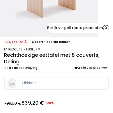
Bekijk vergelijkbare producten
10% EXTRA*
Gecertificeerde bossen
LA REDOUTE INTERIEURS
Rechthoekige eettafel met 8 couverts,
Deling
Bekijk de beschrijving
3,5
/5
2 beoordelingen
Eikkleur
639,20
639,20 €
€
799,00 €
-20%
In