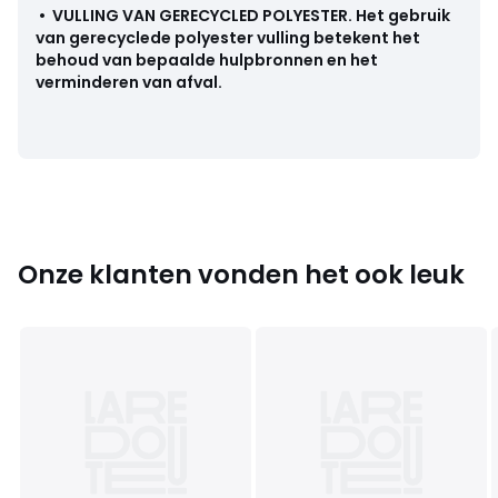
• Onderhoud : zie etiket
•
VULLING VAN GERECYCLED POLYESTER
.
Het gebruik
van gerecyclede polyester vulling betekent het
behoud van bepaalde hulpbronnen en het
verminderen van afval.
Kleuren
Bedrukt
Maten
3 jaar - 94 cm, 4 jaar - 102 cm, 5 jaar - 108 cm, 6
jaar - 114 cm, 8 jaar - 126 cm, 10 jaar - 138 cm, 12 jaar - 150
cm
Onze klanten vonden het ook leuk