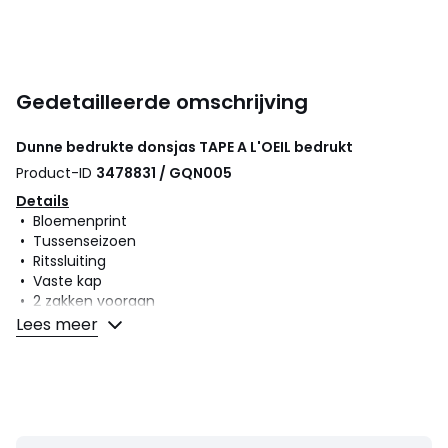
Gedetailleerde omschrijving
Dunne bedrukte donsjas
TAPE A L'OEIL
bedrukt
Product-ID
3478831 / GQN005
Details
• Bloemenprint
• Tussenseizoen
• Ritssluiting
• Vaste kap
• 2 zakken vooraan
• Lengte : Halflang
Lees meer
Samenstelling en onderhoud
• Voornaamste stof : 100% polyester
• Voering : 100% polyester
• Vulling : 100% polyester
• Boord van de kap : 100% polyester