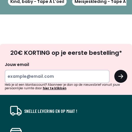
Kind, baby - Tape A L'oeil
Meisjeskleding - Tape A L'o
Op
20€ KORTING op je eerste bestelling*
zoek
naar
Jouw email
inspiratie
OK
en
!
verrassingen?
Heb je al een klantaccount? Abonneer je dan op de nieuwsbrief vanuit jouw
persoonlijke ruimte door
hier te klikken
SNELLE LEVERING EN OP MAAT !