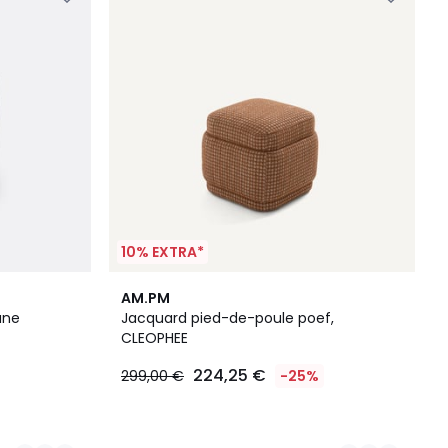
10% EXTRA*
2
AM.PM
Kleuren
ane
Jacquard pied-de-poule poef,
CLEOPHEE
224,25 €
299,00 €
-25%