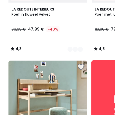
7
4,3
4,8
LA REDOUTE INTERIEURS
LA REDOUT
Kleuren
/ 5
/ 5
Poef in fluweel Velvet
Poef met lu
47,99
47,99 €
7
79,99 €
-40%
119,00 €
€
In
plaats
van
4,3
4,8
79,99
/
/
€
5
5
40%
SALE
korting
:
toegepast.
10%
EXTRA
vanaf
2
artikelen*