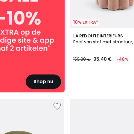
10% EXTRA*
2
LA REDOUTE INTERIEURS
Kleuren
Poef van stof met structuur,
95,40 €
159,00 €
-40%
Shop nu