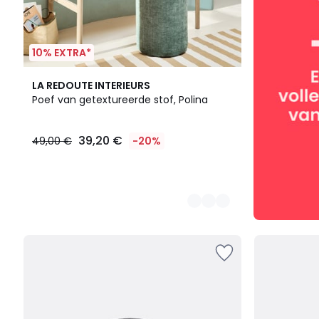
10% EXTRA*
2
LA REDOUTE INTERIEURS
Kleuren
Poef van getextureerde stof, Polina
39,20 €
49,00 €
-20%