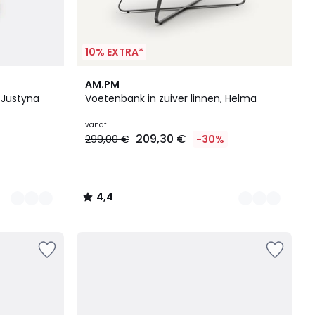
10% EXTRA*
2
4,4
AM.PM
Kleuren
/ 5
 Justyna
Voetenbank in zuiver linnen, Helma
vanaf
209,30 €
299,00 €
-30%
4,4
/
5