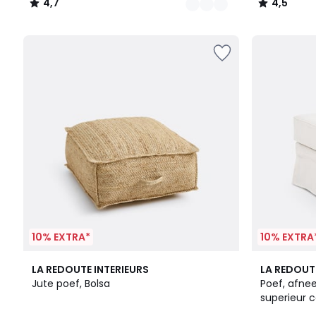
4,7
4,5
/
/
5
5
10% EXTRA*
10% EXTRA
1
2
LA REDOUTE INTERIEURS
LA REDOUT
/
Kleuren
Jute poef, Bolsa
Poef, afnee
5
superieur c