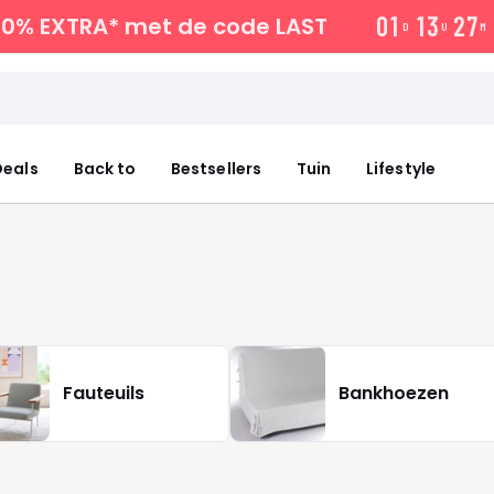
0
1
1
3
2
7
10% EXTRA*
met de code LAST
D
U
M
eals
Back to
Bestsellers
Tuin
Lifestyle
Fauteuils
Bankhoezen