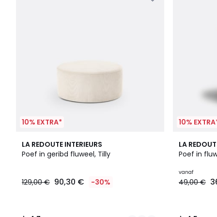
10% EXTRA*
10% EXTRA
3
4,7
3
4,5
LA REDOUTE INTERIEURS
LA REDOUT
Kleuren
/ 5
Kleuren
/ 5
Poef in geribd fluweel, Tilly
Poef in fluw
vanaf
90,30 €
3
129,00 €
-30%
49,00 €