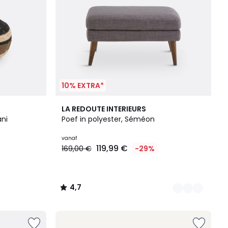
10% EXTRA*
5
4,7
LA REDOUTE INTERIEURS
Kleuren
/ 5
ani
Poef in polyester, Séméon
vanaf
119,99 €
169,00 €
-29%
4,7
/
5