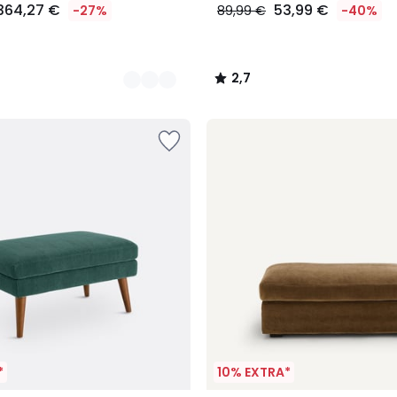
364,27 €
53,99 €
-27%
89,99 €
-40%
2,7
/
5
*
10% EXTRA*