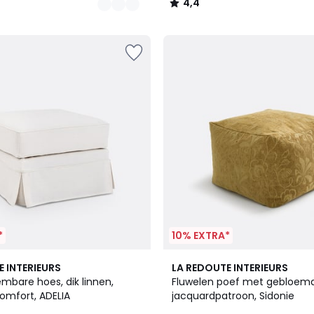
4,4
/
5
*
10% EXTRA*
2,7
E INTERIEURS
LA REDOUTE INTERIEURS
/ 5
mbare hoes, dik linnen,
Fluwelen poef met gebloem
omfort, ADELIA
jacquardpatroon, Sidonie