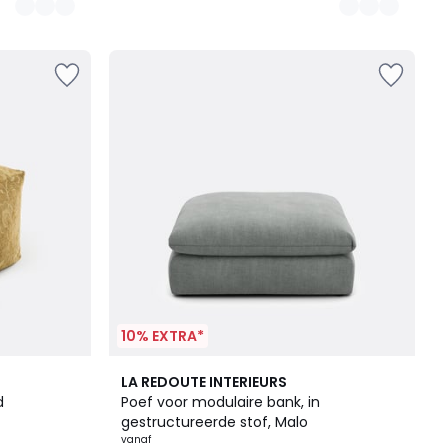
10% EXTRA*
5
LA REDOUTE INTERIEURS
Kleuren
d
Poef voor modulaire bank, in
gestructureerde stof, Malo
vanaf