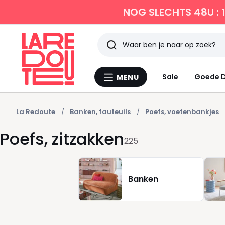
NOG SLECHTS 48U : 
Zoeken
Laatst
Sale
Goede D
MENU
Menu
bekeken
La
Redoute
La Redoute
Banken, fauteuils
Poefs, voetenbankjes
Poefs, zitzakken
225
Banken