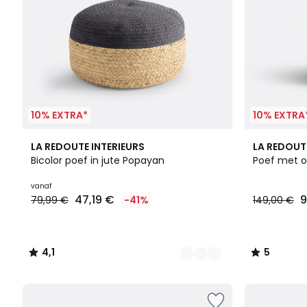
10% EXTRA*
10% EXTRA
3
4,1
5
LA REDOUTE INTERIEURS
LA REDOUT
Kleuren
/ 5
/
Bicolor poef in jute Popayan
Poef met o
5
vanaf
47,19 €
9
79,99 €
-41%
149,00 €
4,1
5
/
/
5
5