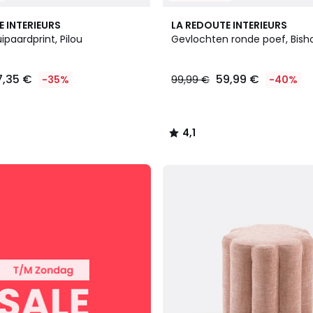
4,1
E INTERIEURS
LA REDOUTE INTERIEURS
/ 5
ipaardprint, Pilou
Gevlochten ronde poef, Bish
7,35 €
59,99 €
-35%
99,99 €
-40%
4,1
/
5