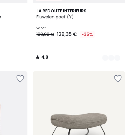
6
4,8
LA REDOUTE INTERIEURS
Kleuren
/ 5
o
Fluwelen poef (Y)
vanaf
129,35 €
199,00 €
-35%
4,8
/
5