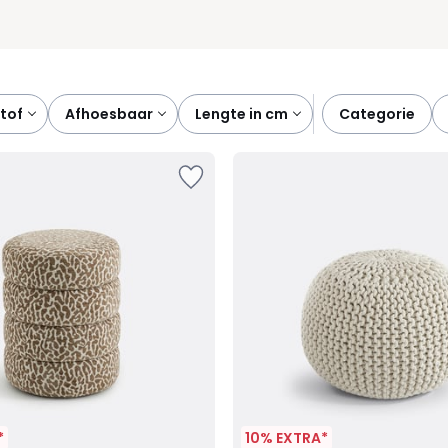
stof
afhoesbaar
lengte in cm
categorie
*
10% EXTRA*