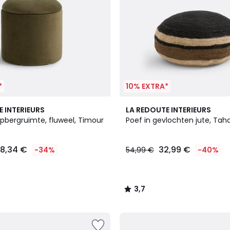
*
10% EXTRA*
3,7
E INTERIEURS
LA REDOUTE INTERIEURS
/ 5
pbergruimte, fluweel, Timour
Poef in gevlochten jute, Tah
8,34 €
32,99 €
-34%
54,99 €
-40%
3,7
/
5