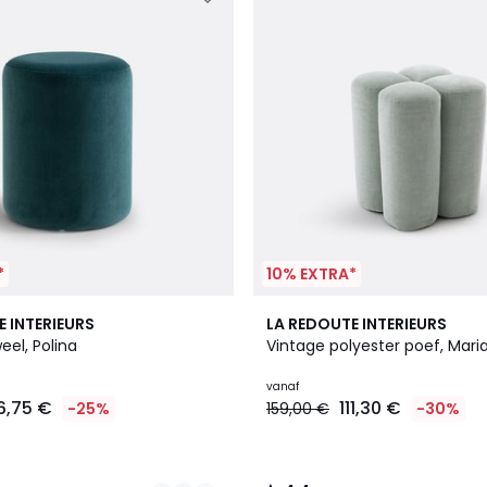
*
10% EXTRA*
3
4,4
E INTERIEURS
LA REDOUTE INTERIEURS
Kleuren
/ 5
eel, Polina
Vintage polyester poef, Mari
vanaf
6,75 €
111,30 €
-25%
159,00 €
-30%