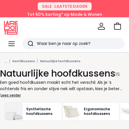
SALE : LAATSTE DAGEN
Tot 60% korting* op Mode & Wonen
Naar
het
La
winke
Redoute
Menu
Zoeken
Laatst
...
bekeken
Hoofdkussens
Natuurlijke hoofdkussens
Natuurlijke hoofdkussens
15
Een goed hoofdkussen maakt echt het verschil. Als je ’s
ochtends fris en zonder stijve nek wilt opstaan, kies je beter
voor een hoofdkussen dat past bij jouw lichaam én
Lees verder
slaaphouding. Natuurlijke hoofdkussens zijn daarbij een slimme
keuze: ze combineren comfortabel slapen met betrouwbare
Synthetische
Ergonomische
ondersteuning. Of je nu houdt van een zacht gevoel of juist
hoofdkussens
hoofdkussens
liever wat steviger ligt, er is altijd een kussen met de juiste
vulling voor jou. Denk aan vullingen zoals kapok, een luchtig en