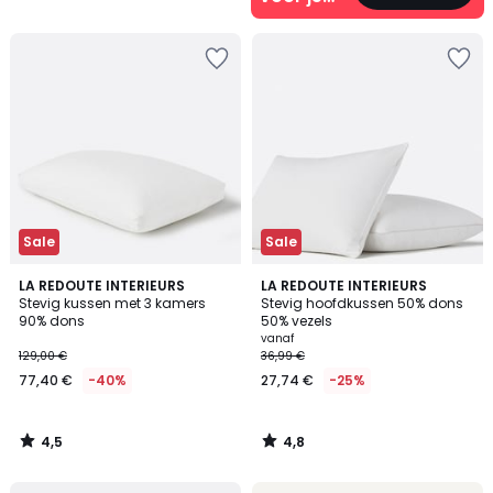
/
5
interieur
Sale
Sale
4,5
4,8
LA REDOUTE INTERIEURS
LA REDOUTE INTERIEURS
/ 5
/ 5
Stevig kussen met 3 kamers
Stevig hoofdkussen 50% dons
90% dons
50% vezels
vanaf
129,00 €
36,99 €
77,40 €
-40%
27,74 €
-25%
4,5
4,8
/
/
5
5