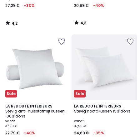
vanaf
27,29 €
-30%
20,99 €
-40%
27,29
€
In
4,3
4,2
plaats
/
/
5
5
van
38,99
€
30%
korting
toegepast.
Sale
Sale
4,2
4,3
LA REDOUTE INTERIEURS
LA REDOUTE INTERIEURS
/ 5
/ 5
Stevig anti-huisstofmijt kussen,
Stevig hoofdkussen 15% dons
100% dons
vanaf
vanaf
37,99 €
37,99 €
22,79 €
-40%
24,69 €
-35%