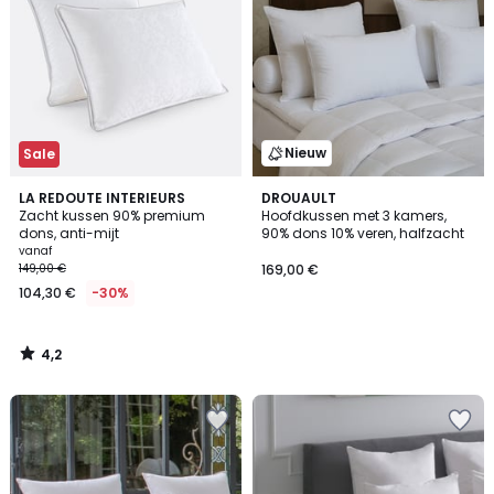
Nieuw
Sale
4,2
LA REDOUTE INTERIEURS
DROUAULT
/ 5
Zacht kussen 90% premium
Hoofdkussen met 3 kamers,
dons, anti-mijt
90% dons 10% veren, halfzacht
vanaf
149,00 €
169,00 €
104,30 €
-30%
4,2
/
5