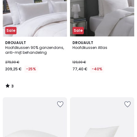
Sale
Sale
3
DROUAULT
DROUAULT
/
Hoofdkussen 90% ganzendons,
Hoofdkussen Atlas
5
anti-mijt behandeling
279,00 €
129,00 €
209,25 €
-25%
77,40 €
-40%
3
/
5