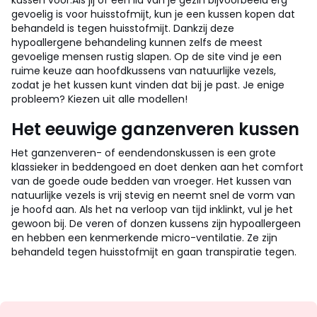
kussen voor.
Als jij of een lid van je gezin bijvoorbeeld erg
gevoelig is voor huisstofmijt, kun je een kussen kopen dat
behandeld is tegen huisstofmijt. Dankzij deze
hypoallergene behandeling kunnen zelfs de meest
gevoelige mensen rustig slapen.
Op de site vind je een
ruime keuze aan hoofdkussens van natuurlijke vezels,
zodat je het kussen kunt vinden dat bij je past. Je enige
probleem? Kiezen uit alle modellen!
Het eeuwige ganzenveren kussen
Het ganzenveren- of eendendonskussen is een grote
klassieker in beddengoed en doet denken aan het comfort
van de goede oude bedden van vroeger. Het kussen van
natuurlijke vezels is vrij stevig en neemt snel de vorm van
je hoofd aan. Als het na verloop van tijd inklinkt, vul je het
gewoon bij. De veren of donzen kussens zijn hypoallergeen
en hebben een kenmerkende micro-ventilatie. Ze zijn
behandeld tegen huisstofmijt en gaan transpiratie tegen.
Op