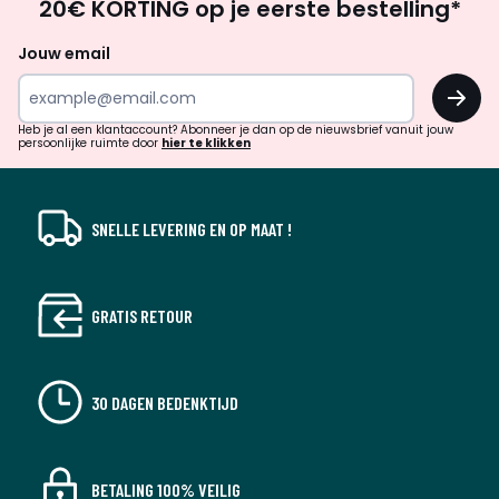
20€ KORTING op je eerste bestelling*
zoek
naar
Jouw email
inspiratie
OK
en
!
verrassingen?
Heb je al een klantaccount? Abonneer je dan op de nieuwsbrief vanuit jouw
persoonlijke ruimte door
hier te klikken
SNELLE LEVERING EN OP MAAT !
GRATIS RETOUR
30 DAGEN BEDENKTIJD
BETALING 100% VEILIG