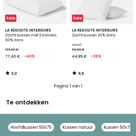
Sale
Sale
3,3
4,5
LA REDOUTE INTERIEURS
LA REDOUTE INTERIEURS
/ 5
/ 5
Zacht kussen met 3 kamers,
Zacht kussen 30% dons
90% dons
vanaf
129,00 €
69,00 €
77,40 €
-40%
44,85 €
-35%
3,3
4,5
/
/
5
5
Pagina 1 van 1
Te ontdekken
Hoofdkussen 50x75
Kussen natuur
Kussen 50x75