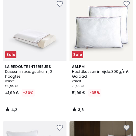
Sale
Sale
4,2
3,8
LA REDOUTE INTERIEURS
AM.PM
/ 5
/ 5
Kussen in traagschuim, 2
Hoofdkussen in zijde, 300g/m²,
hoogtes
Galaad
vanaf
vanaf
59,99 €
79,99 €
41,99 €
-30%
51,99 €
-35%
4,2
3,8
/
/
5
5