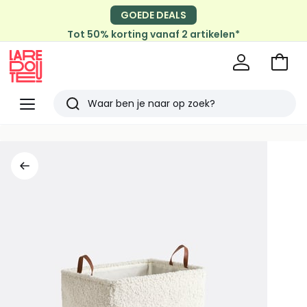
GOEDE DEALS
Tot 50% korting vanaf 2 artikelen*
Naar
het
La
winke
Redoute
Menu
Zoeken
Laatst
bekeken