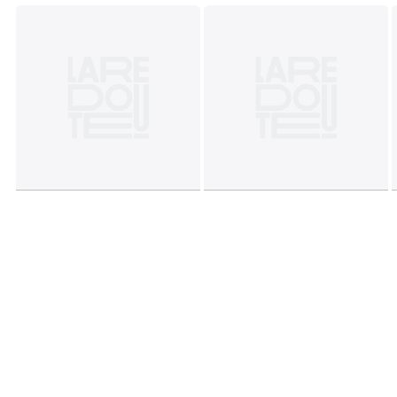
• Breedte : 40 cm
• Hoogte : 30 cm
Afmetingen en gewicht van de pakketten
1 pakket
• B52 x H11 x D46 cm, 0,625 kg
Kleuren
Ecru
Maten
één maat