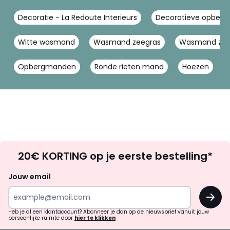
Decoratie - La Redoute Interieurs
Decoratieve opberger
Witte wasmand
Wasmand zeegras
Wasmand zwa
Opbergmanden
Ronde rieten mand
Hoezen
Op
20€ KORTING op je eerste bestelling*
zoek
naar
Jouw email
inspiratie
OK
en
!
verrassingen?
Heb je al een klantaccount? Abonneer je dan op de nieuwsbrief vanuit jouw
persoonlijke ruimte door
hier te klikken