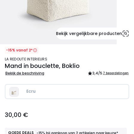
Bekijk vergelijkbare producten
-15% vanaf 2*
LA REDOUTE INTERIEURS
Mand in bouclette, Boklio
Bekijk de beschrijving
3,4
/5
7 beoordelingen
Ecru
30,00
30,00 €
€.
GOEDE DEALS
-15% bij aankoop van 2 artikelen naar keuze*