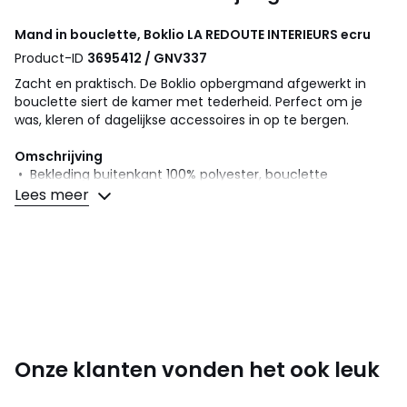
Mand in bouclette, Boklio
LA REDOUTE INTERIEURS
ecru
Product-ID
3695412 / GNV337
Zacht en praktisch. De Boklio opbergmand afgewerkt in
bouclette siert de kamer met tederheid. Perfect om je
was, kleren of dagelijkse accessoires in op te bergen.
Omschrijving
• Bekleding buitenkant 100% polyester, bouclette
afwerking
Lees meer
• Effen non-woven binnenkant 100% polyester
• Structuur in EVA
• 2 handvatten in polyurethaan
Onderhoud
• Alleen schoonmaken met een droge doek
Onze klanten vonden het ook leuk
Afmetingen
• Lengte : 50 cm