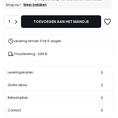
GOEDE
Meer bekijken
Shop nu !
DEALS
-15%
bij
Aantal
1
TOEVOEGEN AAN HET MANDJE
aankoop
van
2
artikelen
naar
Levering binnen 3 tot 5 dagen
keuze*
Shop
nu
Thuislevering :
3,99 €
!
Leveringskosten
Gratis retour
Betaalopties
Contact