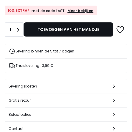
plaats
van
10%
10% EXTRA*
Meer bekijken
met de code
LAST
EXTRA*
59,00
met
€
de
35%
Aantal
1
TOEVOEGEN AAN HET MANDJE
code
korting
LAST
toegepast.
Levering binnen de 5 tot 7 dagen
Thuislevering :
3,99 €
Leveringskosten
Gratis retour
Betaalopties
Contact