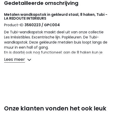
Gedetailleerde omschrijving
Metalen wandkapstok in gekleurd staal, 8 haken, Tubi -
LA REDOUTE INTERIEURS
Product-ID
3560223 / GPC004
De Tubi-wandkapstok maakt deel uit van onze collectie
Les Irrésistibles. Excentrische lijn. Popkleuren. De Tubi-
wandkapstok. Deze gekleurde metalen buis loopt langs de
muur in een hall of gang.
En is daarbij ook nog functioneel: aan de 8 haken kun je
kleding, sjaals, tassen enz. ophangen
Lees meer
Les Irrésistibles. Je was niet van plan om voor ze te vallen?.
Een collectie toegankelijke en onweerstaanbare producten
om het leven aangenamer en het dagelijks leven mooier
te maken. Uniek ontworpen meubels, voorwerpen die je
huis een nieuwe draai geven, stukken die even inspirerend
als gebruiksvriendelijk zijn, ontworpen om je huis in een
oogwenk op te fleuren, en tegen de best mogelijke prijs.
Onze klanten vonden het ook leuk
Omschrijving
• Gekleurd staal met epoxy afwerking