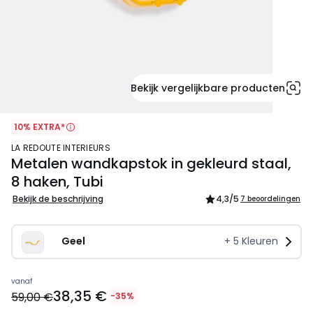
Bekijk vergelijkbare producten
10% EXTRA*
LA REDOUTE INTERIEURS
Metalen wandkapstok in gekleurd staal,
8 haken, Tubi
Bekijk de beschrijving
4,3
/5
7 beoordelingen
Geel   
+
5
Kleuren
38,35
vanaf
38,35 €
€
59,00 €
-35%
In