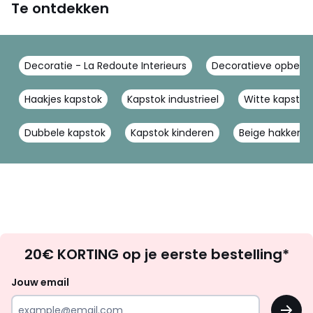
Te ontdekken
Decoratie - La Redoute Interieurs
Decoratieve opberger
Haakjes kapstok
Kapstok industrieel
Witte kapstok
Dubbele kapstok
Kapstok kinderen
Beige hakken
Op
20€ KORTING op je eerste bestelling*
zoek
naar
Jouw email
inspiratie
OK