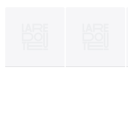
• Buisvorm
• 8 haken
Afmetingen
Totaal
:
• Lengte : 87 cm
• Hoogte : 21,5 cm
• Dikte : 6,5 cm
• Gewicht: 1,4 kg
Bruikbaar
• Diameter buis: 38 mm
• Gemonteerd geleverd.
Afmetingen en gewicht van de pakketten
1 pakket
• B94 x H9 x D24 cm, 2,3 kg
Kleuren
Geel , Rood, Groen , Chroom, Elektrisch Blauw,
Ecru
Maten
één maat