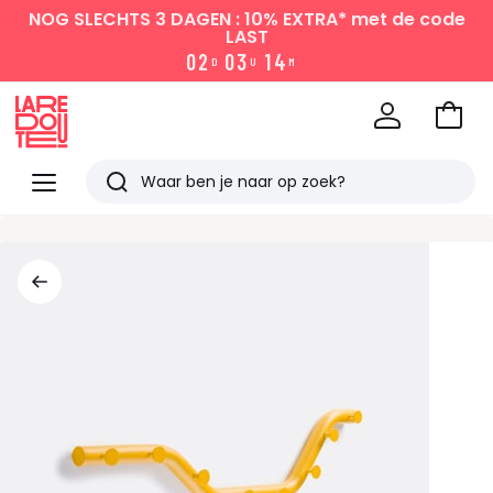
NOG SLECHTS 3 DAGEN : 10% EXTRA*
met de code
LAST
0
2
0
3
1
4
D
U
M
Naar
het
La
winke
Redoute
Menu
Zoeken
Laatst
bekeken