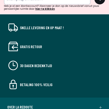
en
!
verrassingen?
Heb je al een klantaccount? Abonneer je dan op de nieuwsbrief vanuit jouw
persoonlijke ruimte door
hier te klikken
SNELLE LEVERING EN OP MAAT !
GRATIS RETOUR
30 DAGEN BEDENKTIJD
BETALING 100% VEILIG
OVER LA REDOUTE