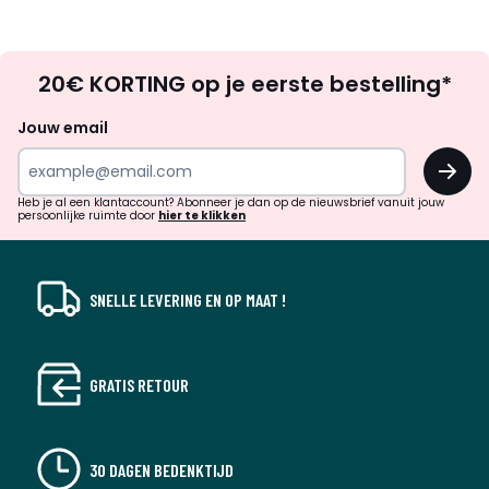
Op
20€ KORTING op je eerste bestelling*
zoek
naar
Jouw email
inspiratie
OK
en
!
verrassingen?
Heb je al een klantaccount? Abonneer je dan op de nieuwsbrief vanuit jouw
persoonlijke ruimte door
hier te klikken
SNELLE LEVERING EN OP MAAT !
GRATIS RETOUR
30 DAGEN BEDENKTIJD