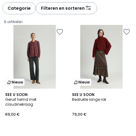
défiler
défiler
à
à
Categorie
Filteren en sorteren
gauche
droite
6 artikelen
Nieuw
Nieuw
SEE U SOON
SEE U SOON
Geruit hemd met
Bedrukte lange rok
claudinekraag
69,00
69,00 €
79,00 €
€.