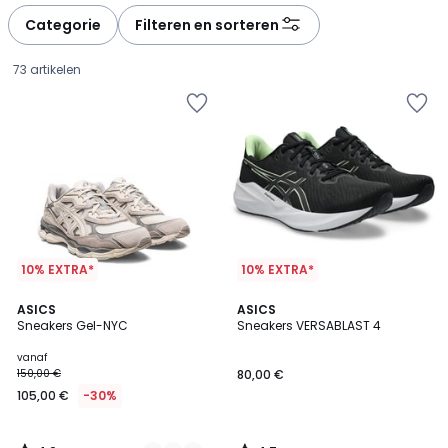
défiler
défiler
à
à
Categorie
Filteren en sorteren
gauche
droite
73 artikelen
10% EXTRA*
10% EXTRA*
4,9
4,7
2
ASICS
ASICS
/ 5
/ 5
Sneakers Gel-NYC
Sneakers VERSABLAST 4
Kleuren
Prijs
vanaf
150,00 €
80,00 €
vanaf
105,00 €
-30%
105,00
€
In