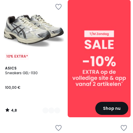
SALE
:
10%
EXTRA
vanaf
2
artikelen*
10% EXTRA*
4,8
3
ASICS
/ 5
Sneakers GEL-1130
Kleuren
100,00 €
Shop nu
4,8
/
5