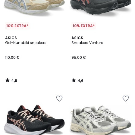
10% EXTRA*
10% EXTRA*
4,8
4,6
ASICS
ASICS
/ 5
/ 5
Gel-Nunobiki sneakers
Sneakers Venture
110,00 €
95,00 €
4,8
4,6
/
/
5
5