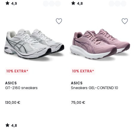
4,9
4,8
/
/
5
5
10% EXTRA*
10% EXTRA*
4,8
ASICS
ASICS
/ 5
GT-2160 sneakers
Sneakers GEL-CONTEND 10
130,00 €
75,00 €
4,8
/
5