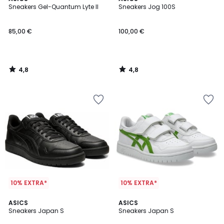
/ 5
/ 5
Sneakers Gel-Quantum Lyte II
Sneakers Jog 100S
85,00 €
100,00 €
4,8
4,8
/
/
5
5
10% EXTRA*
10% EXTRA*
4,7
4,8
ASICS
ASICS
/ 5
/ 5
Sneakers Japan S
Sneakers Japan S