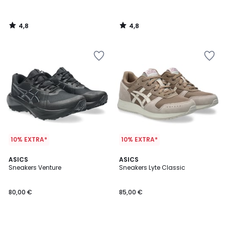
4,8
4,8
/
/
5
5
10% EXTRA*
10% EXTRA*
4,9
4,8
2
ASICS
2
ASICS
/ 5
/ 5
Sneakers Venture
Sneakers Lyte Classic
Kleuren
Kleuren
80,00 €
85,00 €