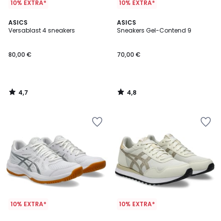
10% EXTRA*
10% EXTRA*
4,7
4,8
ASICS
ASICS
/ 5
/ 5
Versablast 4 sneakers
Sneakers Gel-Contend 9
80,00 €
70,00 €
4,7
4,8
/
/
5
5
10% EXTRA*
10% EXTRA*