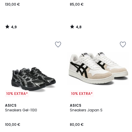
130,00 €
85,00 €
4,9
4,8
/
/
5
5
10% EXTRA*
10% EXTRA*
4,8
4,8
ASICS
ASICS
/ 5
/ 5
Sneakers Gel-1130
Sneakers Japan S
100,00 €
80,00 €