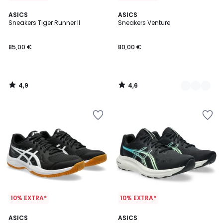
4,9
4,6
ASICS
2
ASICS
/ 5
/ 5
Sneakers Tiger Runner II
Sneakers Venture
Kleuren
85,00 €
80,00 €
4,9
4,6
/
/
5
5
10% EXTRA*
10% EXTRA*
4,7
2
ASICS
ASICS