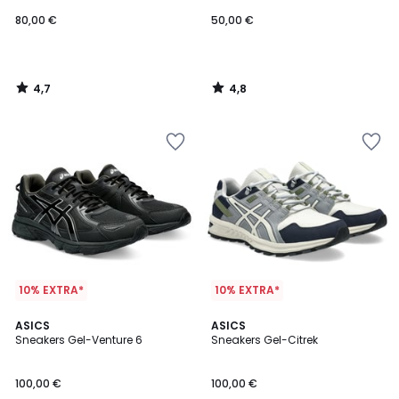
80,00 €
50,00 €
4,7
4,8
/
/
5
5
10% EXTRA*
10% EXTRA*
4,8
4,6
2
ASICS
2
ASICS
/ 5
/ 5
Sneakers Gel-Venture 6
Sneakers Gel-Citrek
Kleuren
Kleuren
100,00 €
100,00 €