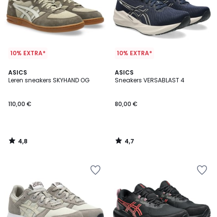
10% EXTRA*
10% EXTRA*
4,8
4,7
ASICS
ASICS
/ 5
/ 5
Leren sneakers SKYHAND OG
Sneakers VERSABLAST 4
110,00 €
80,00 €
4,8
4,7
/
/
5
5