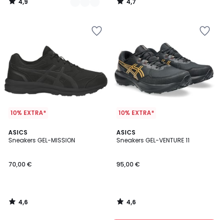
4,9
4,7
plaats
/
/
5
5
van
150,00
€
30%
korting
toegepast.
10% EXTRA*
10% EXTRA*
4,6
4,6
ASICS
ASICS
/ 5
/ 5
Sneakers GEL-MISSION
Sneakers GEL-VENTURE 11
70,00 €
95,00 €
4,6
4,6
/
/
5
5