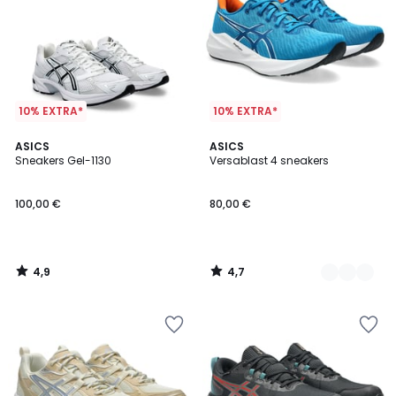
10% EXTRA*
10% EXTRA*
4,9
4,7
ASICS
2
ASICS
/ 5
/ 5
Sneakers Gel-1130
Versablast 4 sneakers
Kleuren
100,00 €
80,00 €
4,9
4,7
/
/
5
5