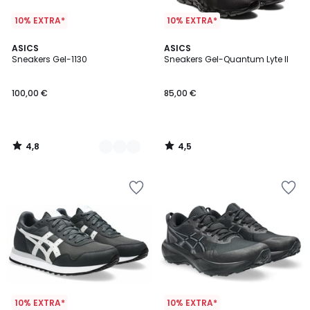
10% EXTRA*
10% EXTRA*
4,8
4,5
2
ASICS
ASICS
/ 5
/ 5
Sneakers Gel-1130
Sneakers Gel-Quantum Lyte II
Kleuren
100,00 €
85,00 €
4,8
4,5
/
/
5
5
10% EXTRA*
10% EXTRA*